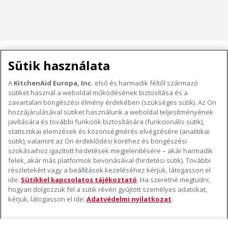
HÁZTARTÁSI KISGÉPEK
Sütik használata
A
KitchenAid Europa, Inc.
első és harmadik féltől származó
sütiket használ a weboldal működésének biztosítása és a
A KITCHENAID MÁRKÁRÓL
zavartalan böngészési élmény érdekében (szükséges sütik). Az Ön
hozzájárulásával sütiket használunk a weboldal teljesítményének
A márka lényege
javítására és további funkciók biztosítására (funkcionális sütik),
TÁMOGATÁS
A márka története
statisztikai elemzések és közönségmérés elvégzésére (analitikai
Hol lehet megvenni
sütik), valamint az Ön érdeklődési köréhez és böngészési
ODR
szokásaihoz igazított hirdetések megjelenítésére – akár harmadik
KÖVESSEN BENNÜNKET
Garancia és dokumentumok
felek, akár más platformok bevonásával (hirdetési sütik). További
részletekért vagy a beállítások kezeléséhez kérjük, látogasson el
Ügyfélszolgálat
ide:
Sütikkel kapcsolatos tájékoztató
. Ha szeretné megtudni,
hogyan dolgozzuk fel a sütik révén gyűjtött személyes adatokat,
kérjük, látogasson el ide:
Adatvédelmi nyilatkozat
.