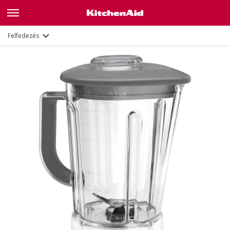
Leírás
Felfedezés