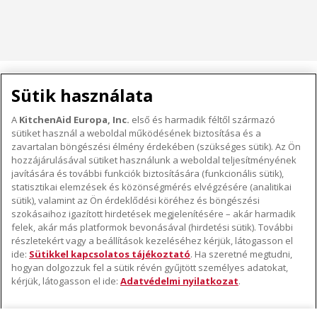
HÁZTARTÁSI KISGÉPEK
Sütik használata
A
KitchenAid Europa, Inc.
első és harmadik féltől származó
sütiket használ a weboldal működésének biztosítása és a
A KITCHENAID MÁRKÁRÓL
zavartalan böngészési élmény érdekében (szükséges sütik). Az Ön
hozzájárulásával sütiket használunk a weboldal teljesítményének
A márka lényege
javítására és további funkciók biztosítására (funkcionális sütik),
TÁMOGATÁS
A márka története
statisztikai elemzések és közönségmérés elvégzésére (analitikai
Hol lehet megvenni
sütik), valamint az Ön érdeklődési köréhez és böngészési
ODR
szokásaihoz igazított hirdetések megjelenítésére – akár harmadik
KÖVESSEN BENNÜNKET
Garancia és dokumentumok
felek, akár más platformok bevonásával (hirdetési sütik). További
részletekért vagy a beállítások kezeléséhez kérjük, látogasson el
Ügyfélszolgálat
ide:
Sütikkel kapcsolatos tájékoztató
. Ha szeretné megtudni,
hogyan dolgozzuk fel a sütik révén gyűjtött személyes adatokat,
kérjük, látogasson el ide:
Adatvédelmi nyilatkozat
.