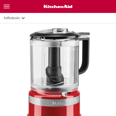
Leírás
Jellemzők
Dokumentumok
Felfedezés