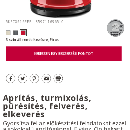
5KFC0516EER
- 859711696510
3 szín áll rendelkezésre,
Piros
KERESSEN EGY BESZERZÉSI PONTOT
Aprítás, turmixolás,
pürésítés, felverés,
elkeverés
Gyorsítsa fel az előkészítési feladatokat ezzel
a sokoldalú aprítógéppel. Elvégzi Ön helyett