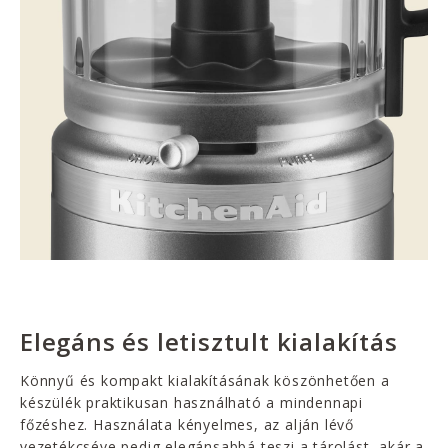
Elegáns és letisztult kialakítás
Könnyű és kompakt kialakításának köszönhetően a
készülék praktikusan használható a mindennapi
főzéshez. Használata kényelmes, az alján lévő
vezetékcséve pedig elegánsabbá teszi a tárolást, akár a