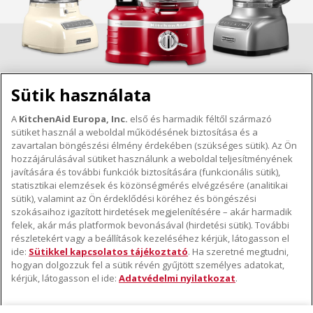
Sütik használata
A
KitchenAid Europa, Inc.
első és harmadik féltől származó
sütiket használ a weboldal működésének biztosítása és a
A KITCHENAID MÁRKÁRÓL
zavartalan böngészési élmény érdekében (szükséges sütik). Az Ön
hozzájárulásával sütiket használunk a weboldal teljesítményének
A márka lényege
javítására és további funkciók biztosítására (funkcionális sütik),
TÁMOGATÁS
A márka története
statisztikai elemzések és közönségmérés elvégzésére (analitikai
sütik), valamint az Ön érdeklődési köréhez és böngészési
Hol lehet megvenni
ODR
szokásaihoz igazított hirdetések megjelenítésére – akár harmadik
KÖVESSEN BENNÜNKET
Garancia és dokumentumok
felek, akár más platformok bevonásával (hirdetési sütik). További
részletekért vagy a beállítások kezeléséhez kérjük, látogasson el
Ügyfélszolgálat
ide:
Sütikkel kapcsolatos tájékoztató
. Ha szeretné megtudni,
hogyan dolgozzuk fel a sütik révén gyűjtött személyes adatokat,
kérjük, látogasson el ide:
Adatvédelmi nyilatkozat
.