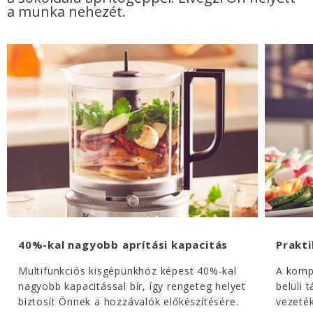
a munka nehezét.
40%-kal nagyobb aprítási kapacitás
Prakti
Multifunkciós kisgépünkhöz képest 40%-kal
A kompa
nagyobb kapacitással bír, így rengeteg helyet
belüli 
biztosít Önnek a hozzávalók előkészítésére.
vezeté