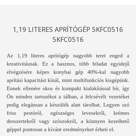
1,19 LITERES APRÍTÓGÉP 5KFC0516
5KFC0516
Az 1,19 literes aprítógép nagyobb teret enged a
kreativitásnak. Ez a hasznos, több feladat egyidejű
elvégzésére képes konyhai gép 40%-kal nagyobb
aprítási kapacitást kínál, mint multifunkciós kisgépünk.
Ennek ellenére okos és kompakt kialakítással bír, így
Ön minden tartozékot a tálban, a felcsévélt vezetéket
pedig elegánsan a készülék alatt tárolhat. Legyen szó
friss pestóról, egészséges levesekről, krémes
desszertekről vagy szószokról, a könnyen kezelhető
géppel pontosan a kívánt eredményeket érheti el.