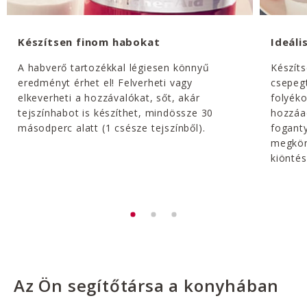
Készítsen finom habokat
Ideáli
A habverő tartozékkal légiesen könnyű
Készíts
eredményt érhet el! Felverheti vagy
csepegt
elkeverheti a hozzávalókat, sőt, akár
folyék
tejszínhabot is készíthet, mindössze 30
hozzáad
másodperc alatt (1 csésze tejszínből).
foganty
megkön
kiöntés
Az Ön segítőtársa a konyhában