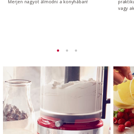
Merjen nagyot álmodni a konyhában!
prakti
vagy ak