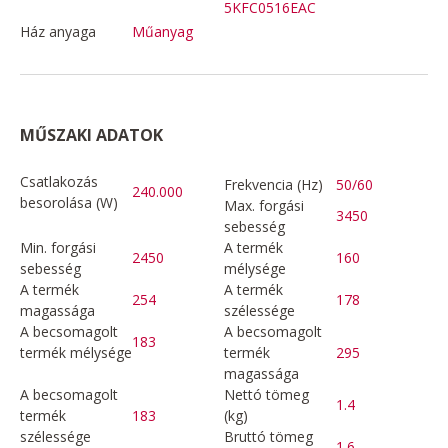
5KFC0516EAC
Ház anyaga
Műanyag
MŰSZAKI ADATOK
Csatlakozás
Frekvencia (Hz)
50/60
240.000
besorolása (W)
Max. forgási
3450
sebesség
Min. forgási
A termék
2450
160
sebesség
mélysége
A termék
A termék
254
178
magassága
szélessége
A becsomagolt
A becsomagolt
183
termék mélysége
termék
295
magassága
A becsomagolt
Nettó tömeg
1.4
termék
183
(kg)
szélessége
Bruttó tömeg
1.6