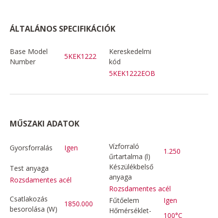
ÁLTALÁNOS SPECIFIKÁCIÓK
Base Model
Kereskedelmi
5KEK1222
Number
kód
5KEK1222EOB
MŰSZAKI ADATOK
Vízforraló
Gyorsforralás
Igen
1.250
űrtartalma (l)
Készülékbelső
Test anyaga
anyaga
Rozsdamentes acél
Rozsdamentes acél
Csatlakozás
Fűtőelem
Igen
1850.000
besorolása (W)
Hőmérséklet-
100°C