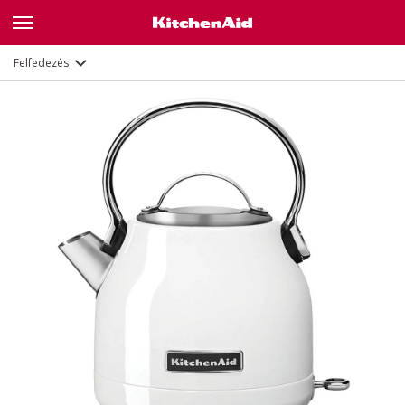
Leírás
Jellemzők
Dokumentumok
Felfedezés