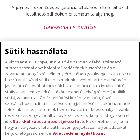
A jogi és a szerződéses garancia általános feltételeit az itt
letölthető pdf dokumentumban találja meg.
GARANCIA LETÖLTÉSE
Sütik használata
A
KitchenAid Europa, Inc.
első és harmadik féltől származó
sütiket használ a weboldal működésének biztosítása és a
A KITCHENAID MÁRKÁRÓL
zavartalan böngészési élmény érdekében (szükséges sütik). Az Ön
hozzájárulásával sütiket használunk a weboldal teljesítményének
A márka lényege
javítására és további funkciók biztosítására (funkcionális sütik),
TÁMOGATÁS
A márka története
statisztikai elemzések és közönségmérés elvégzésére (analitikai
sütik), valamint az Ön érdeklődési köréhez és böngészési
Hol lehet megvenni
ODR
szokásaihoz igazított hirdetések megjelenítésére – akár harmadik
KÖVESSEN BENNÜNKET
Garancia és dokumentumok
felek, akár más platformok bevonásával (hirdetési sütik). További
részletekért vagy a beállítások kezeléséhez kérjük, látogasson el
Ügyfélszolgálat
ide:
Sütikkel kapcsolatos tájékoztató
. Ha szeretné megtudni,
hogyan dolgozzuk fel a sütik révén gyűjtött személyes adatokat,
kérjük, látogasson el ide:
Adatvédelmi nyilatkozat
.