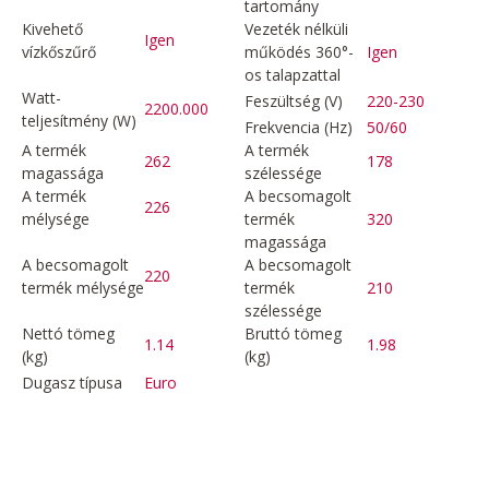
tartomány
Kivehető
Vezeték nélküli
Igen
vízkőszűrő
működés 360°-
Igen
os talapzattal
Watt-
Feszültség (V)
220-230
2200.000
teljesítmény (W)
Frekvencia (Hz)
50/60
A termék
A termék
262
178
magassága
szélessége
A termék
A becsomagolt
226
mélysége
termék
320
magassága
A becsomagolt
A becsomagolt
220
termék mélysége
termék
210
szélessége
Nettó tömeg
Bruttó tömeg
1.14
1.98
(kg)
(kg)
Dugasz típusa
Euro