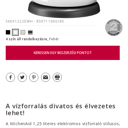
5KEK1222EWH
- 859711696180
4 szín áll rendelkezésre,
Fehér
KERESSEN EGY BESZERZÉSI PONTOT
A vízforralás divatos és élvezetes
lehet!
A KitchenAid 1,25 literes elektromos vízforraló stílusos,