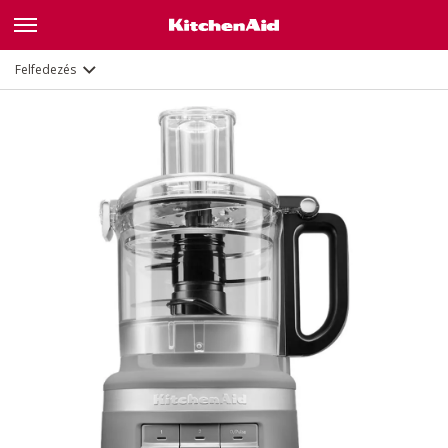
Leírás
Jellemzők
Dokumentumok
Felfedezés