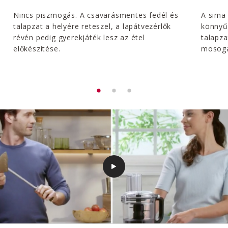
Nincs piszmogás. A csavarásmentes fedél és
A sima 
talapzat a helyére reteszel, a lapátvezérlők
könnyűv
révén pedig gyerekjáték lesz az étel
talapza
előkészítése.
mosoga