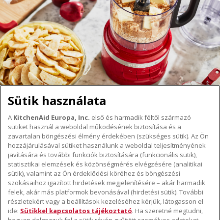
Sütik használata
A
KitchenAid Europa, Inc.
első és harmadik féltől származó
sütiket használ a weboldal működésének biztosítása és a
A KITCHENAID MÁRKÁRÓL
zavartalan böngészési élmény érdekében (szükséges sütik). Az Ön
hozzájárulásával sütiket használunk a weboldal teljesítményének
A márka lényege
javítására és további funkciók biztosítására (funkcionális sütik),
TÁMOGATÁS
A márka története
statisztikai elemzések és közönségmérés elvégzésére (analitikai
Hol lehet megvenni
sütik), valamint az Ön érdeklődési köréhez és böngészési
ODR
szokásaihoz igazított hirdetések megjelenítésére – akár harmadik
KÖVESSEN BENNÜNKET
Garancia és dokumentumok
felek, akár más platformok bevonásával (hirdetési sütik). További
részletekért vagy a beállítások kezeléséhez kérjük, látogasson el
Ügyfélszolgálat
ide:
Sütikkel kapcsolatos tájékoztató
. Ha szeretné megtudni,