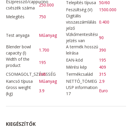
Eszpresszó/cappucino
Telepítés típusa
50/60
250.000
csészék száma
Feszültség (V)
1500.000
Digitális
Melegítés
750
visszaszámlálás
0.400
jelző
Vízkőmentesítési
Test anyaga
Műanyag
90
jelzés van
Blender bowl
A termék hosszú
1.700
390
capacity (l)
leírása
Width of the
EAN-kód
195
195
product
Mérési kép
409
CSOMAGOLT_SZÉLESSÉG
246
Termékcsalád
315
Kancsó típusa
Műanyag
NETTÓ_TÖMEG
2.9
Gross weight
USP information
3.9
Euro
(kg)
17
KIEGÉSZÍTŐK