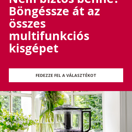
Böngéssze át az
összes
multifunkciós
kisgépet
FEDEZZE FEL A VÁLASZTÉKOT