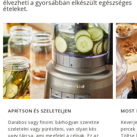
élvezheti a gyorsabban elkészült egészséges
ételeket.
APRÍTSON ÉS SZELETELJEN
MOST 
Darabos vagy finom: bárhogyan szeretne
Keverj
szeletelni vagy pürésíteni, van olyan kés
percek 
vagy tárcsa, ami megfelel a célnak. Ez az
Töltse 