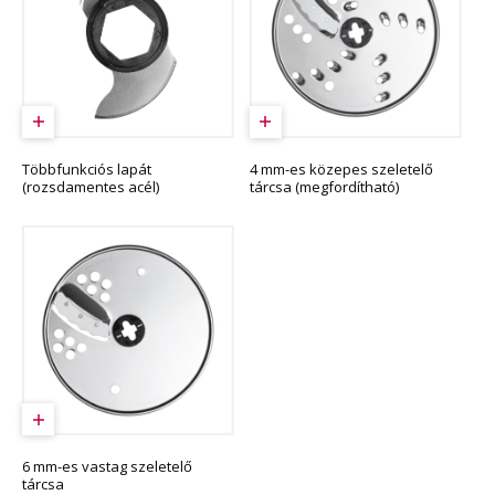
Többfunkciós lapát
4 mm-es közepes szeletelő
(rozsdamentes acél)
tárcsa (megfordítható)
6 mm-es vastag szeletelő
tárcsa