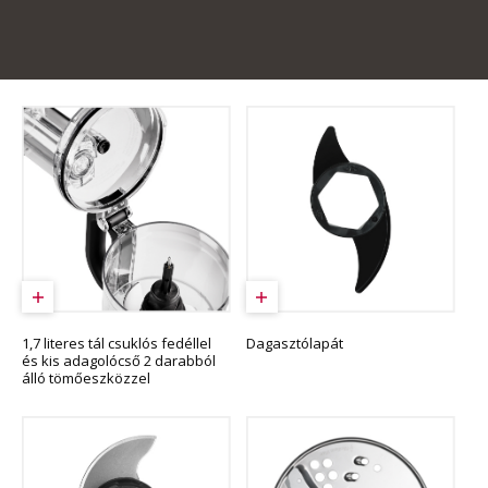
1,7 literes tál csuklós fedéllel
Dagasztólapát
és kis adagolócső 2 darabból
álló tömőeszközzel