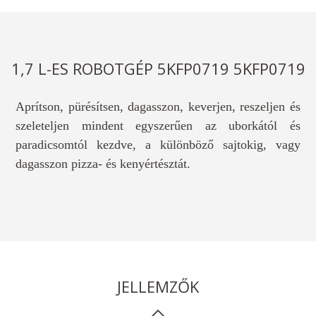
1,7 L-ES ROBOTGÉP 5KFP0719 5KFP0719
Aprítson, pürésítsen, dagasszon, keverjen, reszeljen és
szeleteljen mindent egyszerűen az uborkától és
paradicsomtól kezdve, a különböző sajtokig, vagy
dagasszon pizza- és kenyértésztát.
JELLEMZŐK