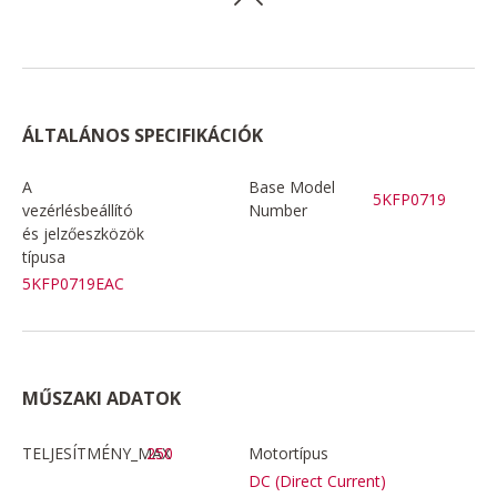
ÁLTALÁNOS SPECIFIKÁCIÓK
A
Base Model
5KFP0719
vezérlésbeállító
Number
és jelzőeszközök
típusa
5KFP0719EAC
MŰSZAKI ADATOK
TELJESÍTMÉNY_MAX
250
Motortípus
DC (Direct Current)