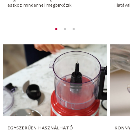
eszköz mindennel megbirkózik.
illatáv
EGYSZERŰEN HASZNÁLHATÓ
KÖNNY