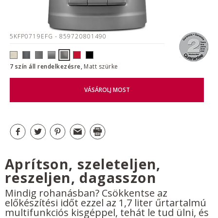
5KFP0719EFG
- 859720801490
7 szín áll rendelkezésre,
Matt szürke
VÁSÁROLJ MOST
Aprítson, szeleteljen,
reszeljen, dagasszon
Mindig rohanásban? Csökkentse az
előkészítési időt ezzel az 1,7 liter űrtartalmú
multifunkciós kisgéppel, tehát le tud ülni, és