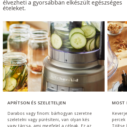
élvezheti a gyorsabban elkészült egészséges
ételeket.
APRÍTSON ÉS SZELETELJEN
MOST 
Darabos vagy finom: bárhogyan szeretne
Keverj
szeletelni vagy pürésíteni, van olyan kés
percek 
vagy tárcsa, ami megfelel a célnak. Ez az
Töltse 