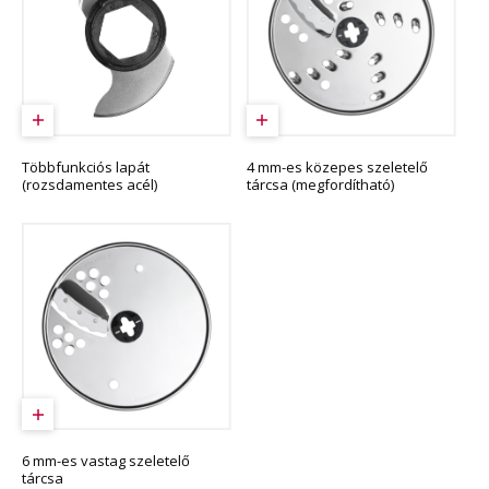
Többfunkciós lapát
4 mm-es közepes szeletelő
(rozsdamentes acél)
tárcsa (megfordítható)
6 mm-es vastag szeletelő
tárcsa