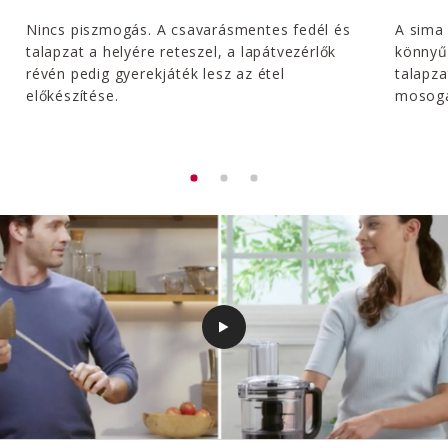
Nincs piszmogás. A csavarásmentes fedél és
A sima 
talapzat a helyére reteszel, a lapátvezérlők
könnyűv
révén pedig gyerekjáték lesz az étel
talapza
előkészítése.
mosoga