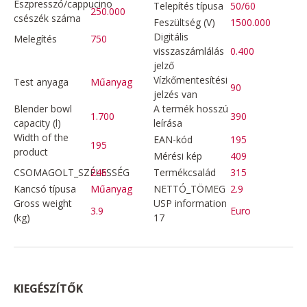
Eszpresszó/cappucino
Telepítés típusa
50/60
250.000
csészék száma
Feszültség (V)
1500.000
Digitális
Melegítés
750
visszaszámlálás
0.400
jelző
Vízkőmentesítési
Test anyaga
Műanyag
90
jelzés van
Blender bowl
A termék hosszú
1.700
390
capacity (l)
leírása
Width of the
EAN-kód
195
195
product
Mérési kép
409
CSOMAGOLT_SZÉLESSÉG
246
Termékcsalád
315
Kancsó típusa
Műanyag
NETTÓ_TÖMEG
2.9
Gross weight
USP information
3.9
Euro
(kg)
17
KIEGÉSZÍTŐK