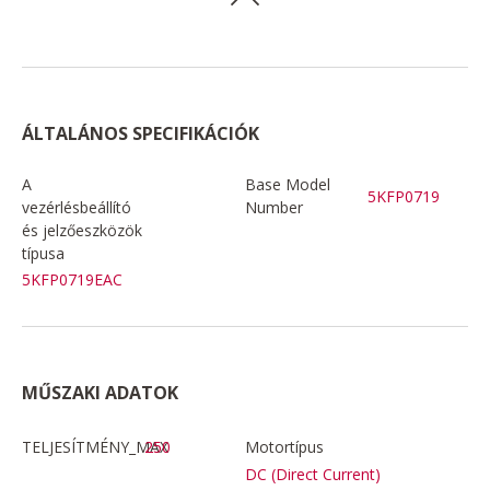
ÁLTALÁNOS SPECIFIKÁCIÓK
A
Base Model
5KFP0719
vezérlésbeállító
Number
és jelzőeszközök
típusa
5KFP0719EAC
MŰSZAKI ADATOK
TELJESÍTMÉNY_MAX
250
Motortípus
DC (Direct Current)