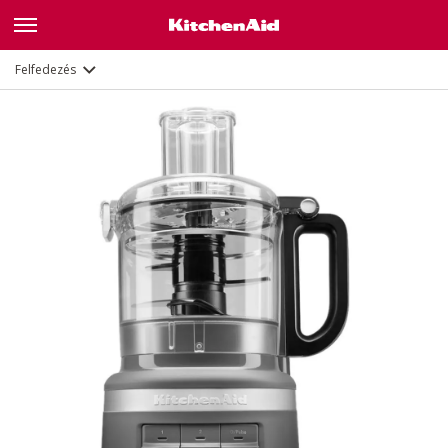
Leírás
Jellemzők
Dokumentumok
Felfedezés