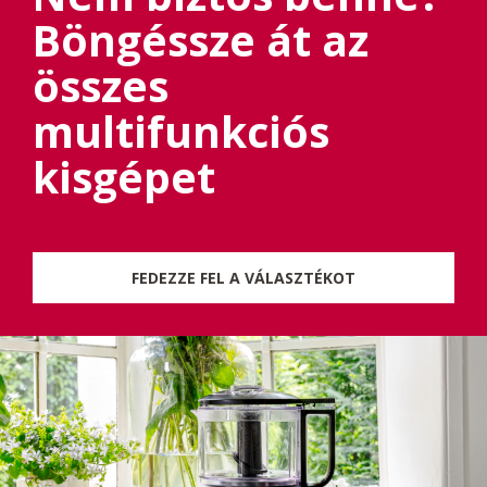
Böngéssze át az
összes
multifunkciós
kisgépet
FEDEZZE FEL A VÁLASZTÉKOT