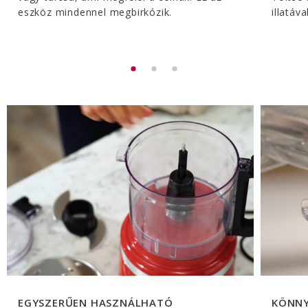
eszköz mindennel megbirkózik.
illatáv
EGYSZERŰEN HASZNÁLHATÓ
KÖNNY