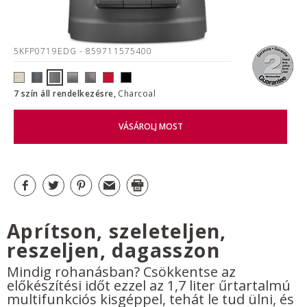
5KFP0719EDG
- 859711575400
7 szín áll rendelkezésre,
Charcoal
VÁSÁROLJ MOST
Aprítson, szeleteljen,
reszeljen, dagasszon
Mindig rohanásban? Csökkentse az
előkészítési időt ezzel az 1,7 liter űrtartalmú
multifunkciós kisgéppel, tehát le tud ülni, és