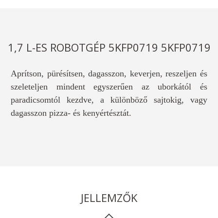
1,7 L-ES ROBOTGÉP 5KFP0719 5KFP0719
Aprítson, pürésítsen, dagasszon, keverjen, reszeljen és
szeleteljen mindent egyszerűen az uborkától és
paradicsomtól kezdve, a különböző sajtokig, vagy
dagasszon pizza- és kenyértésztát.
JELLEMZŐK