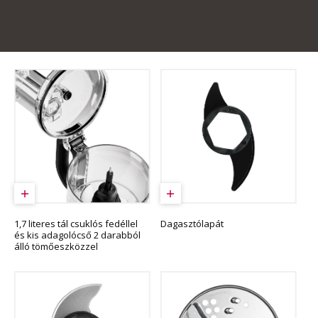
1,7 literes tál csuklós fedéllel
Dagasztólapát
és kis adagolócső 2 darabból
álló tömőeszközzel