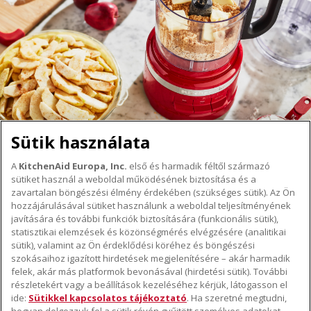
Sütik használata
A
KitchenAid Europa, Inc.
első és harmadik féltől származó
sütiket használ a weboldal működésének biztosítása és a
A KITCHENAID MÁRKÁRÓL
zavartalan böngészési élmény érdekében (szükséges sütik). Az Ön
hozzájárulásával sütiket használunk a weboldal teljesítményének
A márka lényege
javítására és további funkciók biztosítására (funkcionális sütik),
TÁMOGATÁS
A márka története
statisztikai elemzések és közönségmérés elvégzésére (analitikai
Hol lehet megvenni
sütik), valamint az Ön érdeklődési köréhez és böngészési
ODR
szokásaihoz igazított hirdetések megjelenítésére – akár harmadik
KÖVESSEN BENNÜNKET
Garancia és dokumentumok
felek, akár más platformok bevonásával (hirdetési sütik). További
részletekért vagy a beállítások kezeléséhez kérjük, látogasson el
Ügyfélszolgálat
ide:
Sütikkel kapcsolatos tájékoztató
. Ha szeretné megtudni,