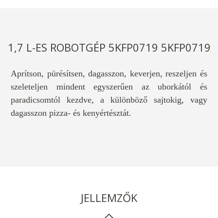
1,7 L-ES ROBOTGÉP 5KFP0719 5KFP0719
Aprítson, pürésítsen, dagasszon, keverjen, reszeljen és
szeleteljen mindent egyszerűen az uborkától és
paradicsomtól kezdve, a különböző sajtokig, vagy
dagasszon pizza- és kenyértésztát.
JELLEMZŐK