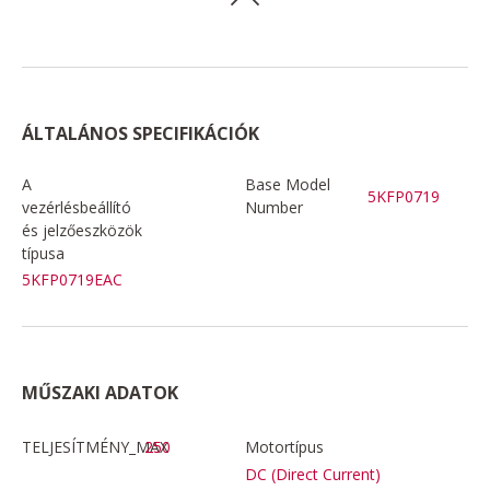
ÁLTALÁNOS SPECIFIKÁCIÓK
A
Base Model
5KFP0719
vezérlésbeállító
Number
és jelzőeszközök
típusa
5KFP0719EAC
MŰSZAKI ADATOK
TELJESÍTMÉNY_MAX
250
Motortípus
DC (Direct Current)