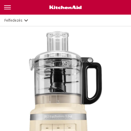
Leírás
Jellemzők
Dokumentumok
Felfedezés