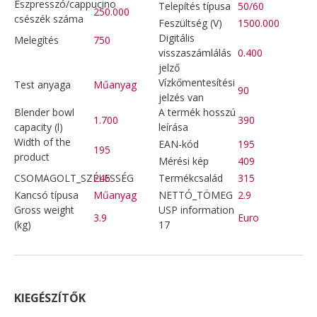
Eszpresszó/cappucino
Telepítés típusa
50/60
250.000
csészék száma
Feszültség (V)
1500.000
Digitális
Melegítés
750
visszaszámlálás
0.400
jelző
Vízkőmentesítési
Test anyaga
Műanyag
90
jelzés van
Blender bowl
A termék hosszú
1.700
390
capacity (l)
leírása
Width of the
EAN-kód
195
195
product
Mérési kép
409
CSOMAGOLT_SZÉLESSÉG
246
Termékcsalád
315
Kancsó típusa
Műanyag
NETTÓ_TÖMEG
2.9
Gross weight
USP information
3.9
Euro
(kg)
17
KIEGÉSZÍTŐK