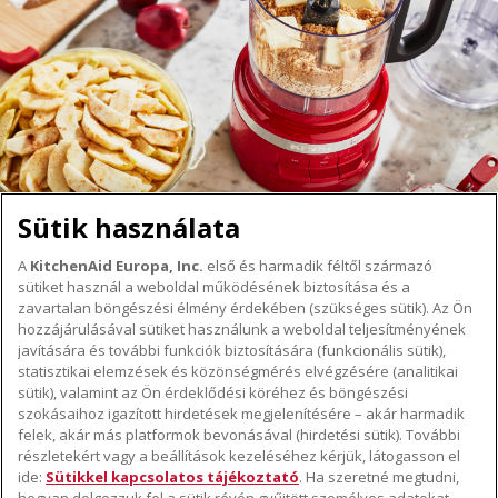
Sütik használata
A
KitchenAid Europa, Inc.
első és harmadik féltől származó
sütiket használ a weboldal működésének biztosítása és a
A KITCHENAID MÁRKÁRÓL
zavartalan böngészési élmény érdekében (szükséges sütik). Az Ön
hozzájárulásával sütiket használunk a weboldal teljesítményének
A márka lényege
javítására és további funkciók biztosítására (funkcionális sütik),
TÁMOGATÁS
A márka története
statisztikai elemzések és közönségmérés elvégzésére (analitikai
Hol lehet megvenni
sütik), valamint az Ön érdeklődési köréhez és böngészési
ODR
szokásaihoz igazított hirdetések megjelenítésére – akár harmadik
KÖVESSEN BENNÜNKET
Garancia és dokumentumok
felek, akár más platformok bevonásával (hirdetési sütik). További
részletekért vagy a beállítások kezeléséhez kérjük, látogasson el
Ügyfélszolgálat
ide:
Sütikkel kapcsolatos tájékoztató
. Ha szeretné megtudni,