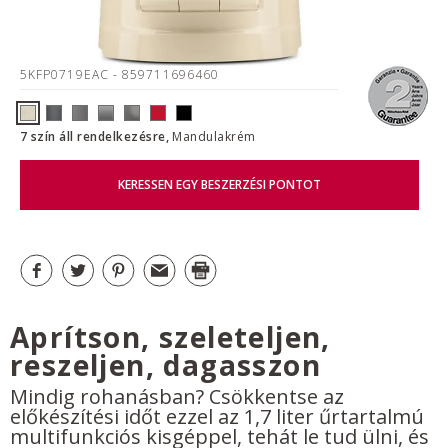
5KFP0719EAC
- 859711696460
7 szín áll rendelkezésre,
Mandulakrém
KERESSEN EGY BESZERZÉSI PONTOT
Aprítson, szeleteljen,
reszeljen, dagasszon
Mindig rohanásban? Csökkentse az
előkészítési időt ezzel az 1,7 liter űrtartalmú
multifunkciós kisgéppel, tehát le tud ülni, és