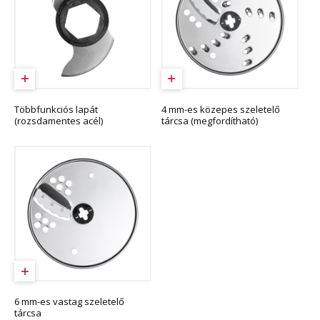
Többfunkciós lapát
4 mm-es közepes szeletelő
(rozsdamentes acél)
tárcsa (megfordítható)
6 mm-es vastag szeletelő
tárcsa