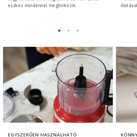
eszköz mindennel megbirkózik.
illatáv
EGYSZERŰEN HASZNÁLHATÓ
KÖNNY