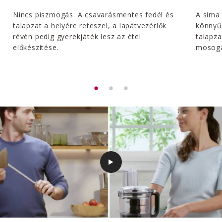
Nincs piszmogás. A csavarásmentes fedél és
A sima 
talapzat a helyére reteszel, a lapátvezérlők
könnyűv
révén pedig gyerekjáték lesz az étel
talapza
előkészítése.
mosoga