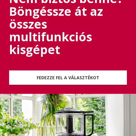
Böngéssze át az
összes
multifunkciós
kisgépet
FEDEZZE FEL A VÁLASZTÉKOT