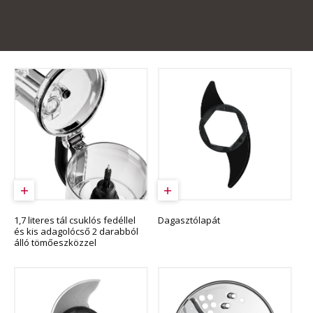
1,7 literes tál csuklós fedéllel
Dagasztólapát
és kis adagolócső 2 darabból
álló tömőeszközzel