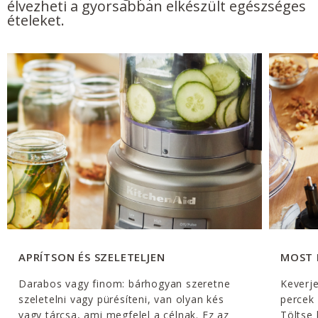
élvezheti a gyorsabban elkészült egészséges
ételeket.
APRÍTSON ÉS SZELETELJEN
MOST 
Darabos vagy finom: bárhogyan szeretne
Keverj
szeletelni vagy pürésíteni, van olyan kés
percek 
vagy tárcsa, ami megfelel a célnak. Ez az
Töltse 