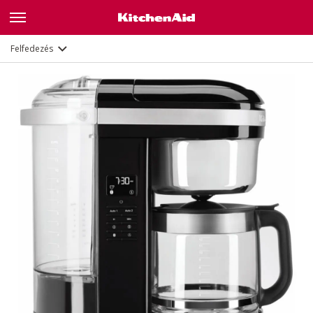
Leírás
Jellemzők
Dokumentumok
Felfedezés