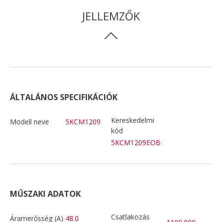
JELLEMZŐK
ÁLTALÁNOS SPECIFIKÁCIÓK
Kereskedelmi
Modell neve
5KCM1209
kód
5KCM1209EOB
MŰSZAKI ADATOK
Csatlakozás
Áramerősség (A)
48.0