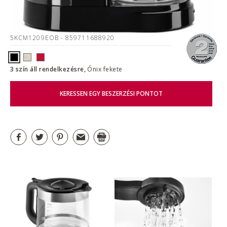
5KCM1209EOB
- 859711688920
3 szín áll rendelkezésre,
Ónix fekete
KERESSEN EGY BESZERZÉSI PONTOT