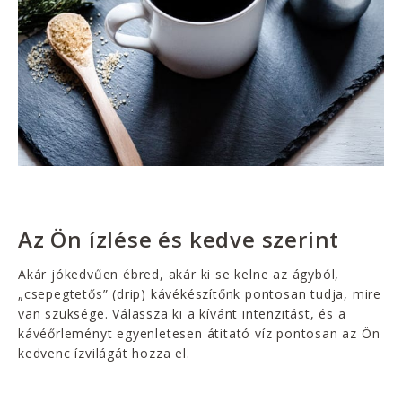
Az Ön ízlése és kedve szerint
Akár jókedvűen ébred, akár ki se kelne az ágyból,
„csepegtetős” (drip) kávékészítőnk pontosan tudja, mire
van szüksége. Válassza ki a kívánt intenzitást, és a
kávéőrleményt egyenletesen átitató víz pontosan az Ön
kedvenc ízvilágát hozza el.