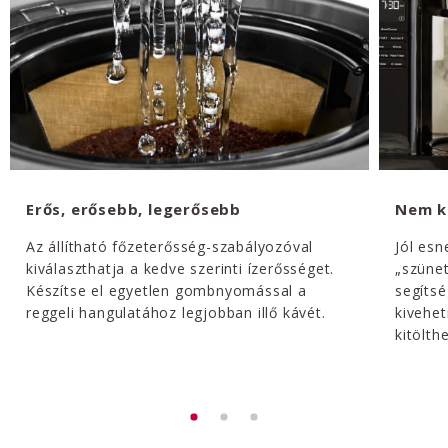
Erős, erősebb, legerősebb
Nem ke
Az állítható főzeterősség-szabályozóval
Jól esn
kiválaszthatja a kedve szerinti ízerősséget.
„szünet
Készítse el egyetlen gombnyomással a
segítsé
reggeli hangulatához legjobban illő kávét.
kivehet
kitölth