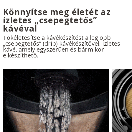
Könnyítse meg életét az
ízletes „csepegtetős”
kávéval
Tökéletesítse a kávékészítést a legjobb
„csepegtetős” (drip) kávékészítővel. Ízletes
kávé, amely egyszerűen és bármikor
elkészíthető.