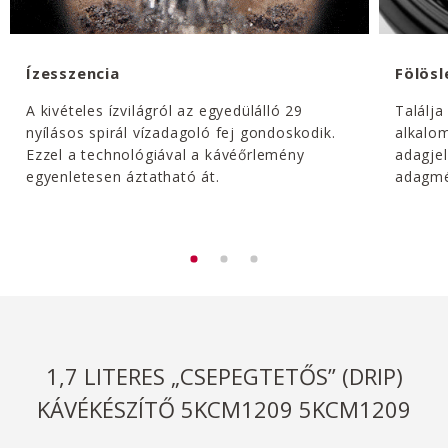
Ízesszencia
Fölösl
A kivételes ízvilágról az egyedülálló 29
Találj
nyílásos spirál vízadagoló fej gondoskodik.
alkalo
Ezzel a technológiával a kávéőrlemény
adagjel
egyenletesen áztatható át.
adagmér
1,7 LITERES „CSEPEGTETŐS” (DRIP)
KÁVÉKÉSZÍTŐ 5KCM1209 5KCM1209