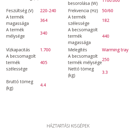
1100.000
besorolása (W)
Feszültség (V)
220-240
Frekvencia (Hz)
50/60
A termék
A termék
364
182
magassága
szélessége
A termék
A becsomagolt
340
mélysége
termék
440
magassága
Vízkapacitás
1.700
Melegítés
Warming tray
A becsomagolt
A becsomagolt
250
termék
405
termék mélysége
szélessége
Nettó tömeg
3.3
(kg)
Bruttó tömeg
4.4
(kg)
HÁZTARTÁSI KISGÉPEK