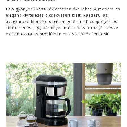
Ez a gyönyörű készülék otthona éke lehet. A modern és
elegáns kivitelezés dicsekvésért kiált. Ráadásul az
üvegkancsó kiöntője segít megelőzni a lecsöpögést és
kifröccsenést, így bármilyen méretű és formájú csésze
esetén tiszta és problémamentes kitöltést biztosít.