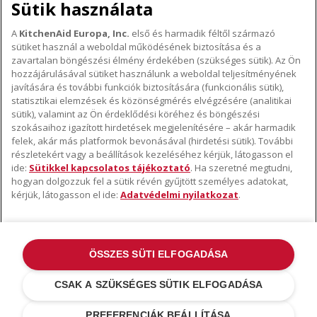
Sütik használata
A
KitchenAid Europa, Inc.
első és harmadik féltől származó
sütiket használ a weboldal működésének biztosítása és a
A KITCHENAID MÁRKÁRÓL
zavartalan böngészési élmény érdekében (szükséges sütik). Az Ön
hozzájárulásával sütiket használunk a weboldal teljesítményének
A márka lényege
javítására és további funkciók biztosítására (funkcionális sütik),
TÁMOGATÁS
A márka története
statisztikai elemzések és közönségmérés elvégzésére (analitikai
sütik), valamint az Ön érdeklődési köréhez és böngészési
Hol lehet megvenni
ODR
szokásaihoz igazított hirdetések megjelenítésére – akár harmadik
KÖVESSEN BENNÜNKET
Garancia és dokumentumok
felek, akár más platformok bevonásával (hirdetési sütik). További
részletekért vagy a beállítások kezeléséhez kérjük, látogasson el
Ügyfélszolgálat
ide:
Sütikkel kapcsolatos tájékoztató
. Ha szeretné megtudni,
hogyan dolgozzuk fel a sütik révén gyűjtött személyes adatokat,
kérjük, látogasson el ide:
Adatvédelmi nyilatkozat
.
ÖSSZES SÜTI ELFOGADÁSA
©2022 Minden jog fenntartva. A KitchenAid és a robotgép kialakítása az
USA-ban és máshol bejegyzett védjegyek .
Adatvédelmi nyilatkozat
.
CSAK A SZÜKSÉGES SÜTIK ELFOGADÁSA
Sütik
.
További országok
PREFERENCIÁK BEÁLLÍTÁSA