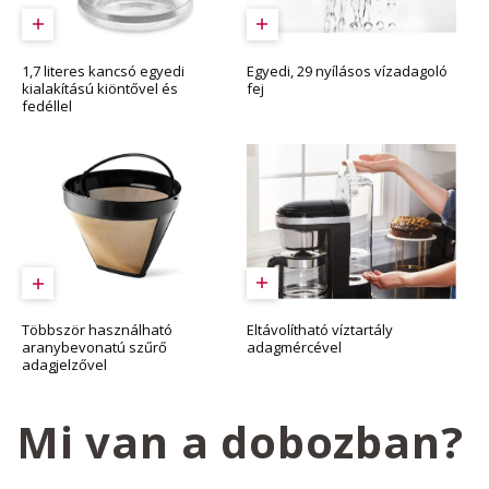
Egyedi, 29 nyílásos vízadagoló
1,7 literes kancsó egyedi
fej
kialakítású kiöntővel és
fedéllel
Eltávolítható víztartály
Többször használható
adagmércével
aranybevonatú szűrő
adagjelzővel
Mi van a dobozban?