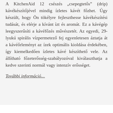
A KitchenAid 12 csészés „csepegtetős” (drip)
kávékészítőjével mindig ízletes kávét főzhet. Úgy
készült, hogy Ön tökélyre fejleszthesse kávékészítési
tudását, és elérje a kívánt ízt és aromát. Ez a kávégép
leegyszerűsíti a kávéfőzés művészetét. Az egyedi, 29-
lyukú spirális vízpermetező fej egyenletesen áztatja át
a kávéőrleményt az ízek optimális kioldása érdekében,
így kiemelkedően ízletes kávé készíthető vele. Az
állítható főzeterősség-szabályozóval kiválaszthatja a
kedve szerinti normál vagy intenzív erősséget.
További információ...