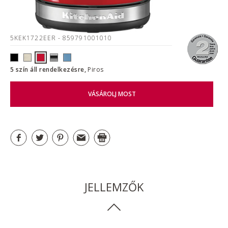
5KEK1722EER
- 859791001010
5 szín áll rendelkezésre,
Piros
VÁSÁROLJ MOST
JELLEMZŐK