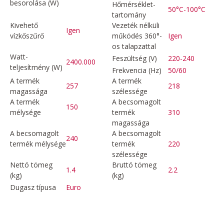
besorolása (W)
Hőmérséklet-
50°C-100°C
tartomány
Kivehető
Vezeték nélküli
Igen
vízkőszűrő
működés 360°-
Igen
os talapzattal
Watt-
Feszültség (V)
220-240
2400.000
teljesítmény (W)
Frekvencia (Hz)
50/60
A termék
A termék
257
218
magassága
szélessége
A termék
A becsomagolt
150
mélysége
termék
310
magassága
A becsomagolt
A becsomagolt
240
termék mélysége
termék
220
szélessége
Nettó tömeg
Bruttó tömeg
1.4
2.2
(kg)
(kg)
Dugasz típusa
Euro