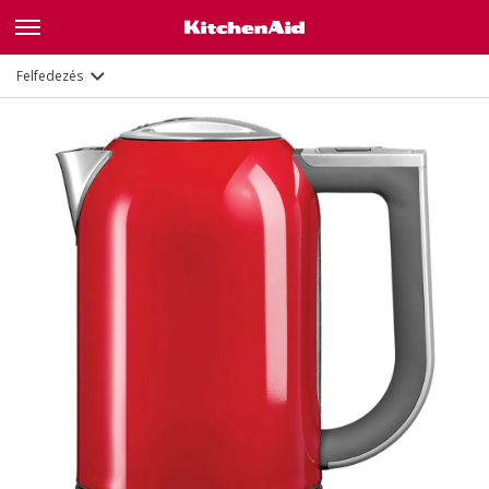
Jellemzők
Dokumentumok
Felfedezés