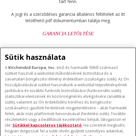
tart fenn.
A jogi és a szerződéses garancia általános feltételeit az itt
letölthető pdf dokumentumban találja meg.
GARANCIA LETÖLTÉSE
Sütik használata
A
KitchenAid Europa, Inc.
első és harmadik féltől származó
sütiket használ a weboldal működésének biztosítása és a
A KITCHENAID MÁRKÁRÓL
zavartalan böngészési élmény érdekében (szükséges sütik). Az Ön
hozzájárulásával sütiket használunk a weboldal teljesítményének
A márka lényege
javítására és további funkciók biztosítására (funkcionális sütik),
TÁMOGATÁS
A márka története
statisztikai elemzések és közönségmérés elvégzésére (analitikai
Hol lehet megvenni
sütik), valamint az Ön érdeklődési köréhez és böngészési
ODR
szokásaihoz igazított hirdetések megjelenítésére – akár harmadik
KÖVESSEN BENNÜNKET
Garancia és dokumentumok
felek, akár más platformok bevonásával (hirdetési sütik). További
részletekért vagy a beállítások kezeléséhez kérjük, látogasson el
Ügyfélszolgálat
ide:
Sütikkel kapcsolatos tájékoztató
. Ha szeretné megtudni,
hogyan dolgozzuk fel a sütik révén gyűjtött személyes adatokat,