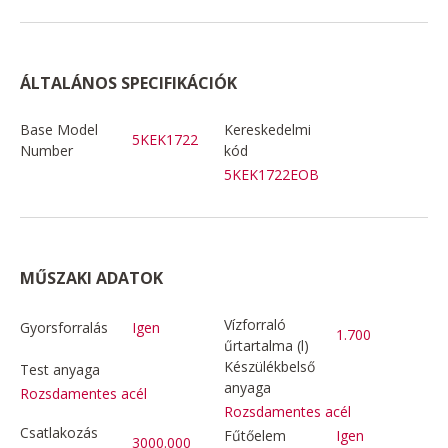
ÁLTALÁNOS SPECIFIKÁCIÓK
Base Model
Kereskedelmi
5KEK1722
Number
kód
5KEK1722EOB
MŰSZAKI ADATOK
Vízforraló
Gyorsforralás
Igen
1.700
űrtartalma (l)
Készülékbelső
Test anyaga
anyaga
Rozsdamentes acél
Rozsdamentes acél
Csatlakozás
Fűtőelem
Igen
3000.000