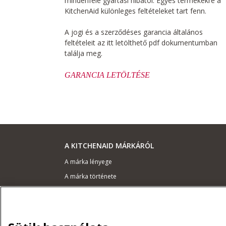
mindenféle gyártási hibától. Egyes termékekre a
KitchenAid különleges feltételeket tart fenn.
A jogi és a szerződéses garancia általános
feltételeit az itt letölthető pdf dokumentumban
találja meg.
GARANCIA LETÖLTÉSE
A KITCHENAID MÁRKÁRÓL
A márka lényege
A márka története
ODR
TÁMOGATÁS