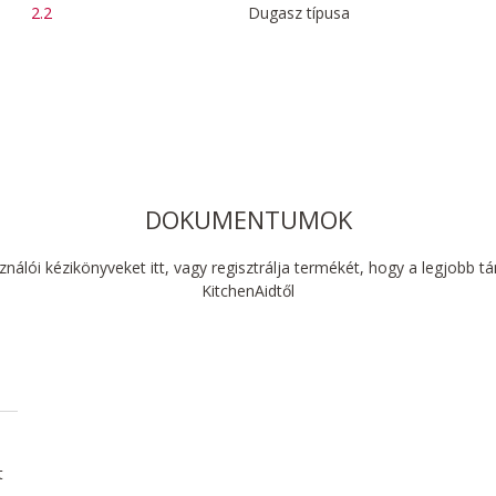
2.2
Dugasz típusa
DOKUMENTUMOK
sználói kézikönyveket itt, vagy regisztrálja termékét, hogy a legjobb 
KitchenAidtől
t