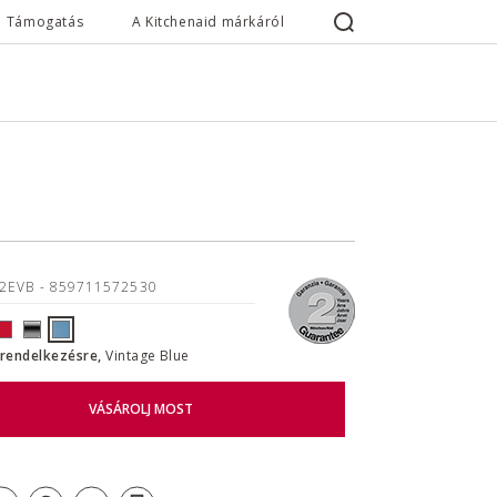
Támogatás
A Kitchenaid márkáról
22EVB
- 859711572530
l rendelkezésre,
Vintage Blue
VÁSÁROLJ MOST