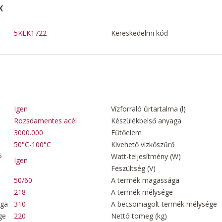
K
5KEK1722
Kereskedelmi kód
Igen
Vízforraló űrtartalma (l)
Rozsdamentes acél
Készülékbelső anyaga
3000.000
Fűtőelem
50°C-100°C
Kivehető vízkőszűrő
s
Watt-teljesítmény (W)
Igen
Feszültség (V)
50/60
A termék magassága
218
A termék mélysége
ága
310
A becsomagolt termék mélysége
ge
220
Nettó tömeg (kg)