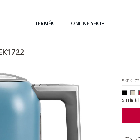
TERMÉK
ONLINE SHOP
KEK1722
5KEK17
5 szín ál