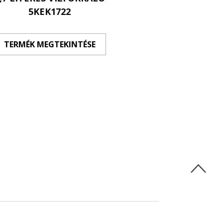
5KEK1722
5KHM92
TERMÉK MEGTEKINTÉSE
TERMÉK MEGTE