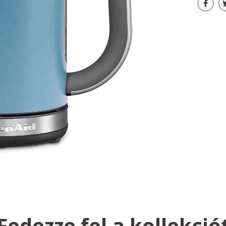
Fedezze fel a kollekció