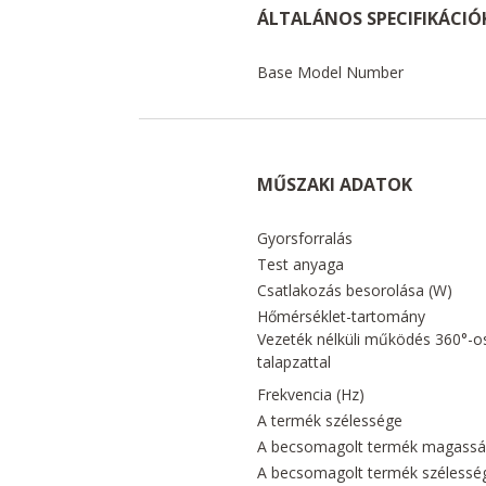
ÁLTALÁNOS SPECIFIKÁCIÓ
Base Model Number
MŰSZAKI ADATOK
Gyorsforralás
Test anyaga
Csatlakozás besorolása (W)
Hőmérséklet-tartomány
Vezeték nélküli működés 360°-o
talapzattal
Frekvencia (Hz)
A termék szélessége
A becsomagolt termék magass
A becsomagolt termék szélessé