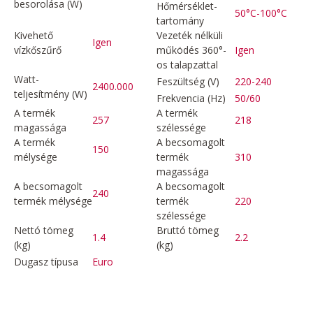
besorolása (W)
Hőmérséklet-
50°C-100°C
tartomány
Kivehető
Vezeték nélküli
Igen
vízkőszűrő
működés 360°-
Igen
os talapzattal
Watt-
Feszültség (V)
220-240
2400.000
teljesítmény (W)
Frekvencia (Hz)
50/60
A termék
A termék
257
218
magassága
szélessége
A termék
A becsomagolt
150
mélysége
termék
310
magassága
A becsomagolt
A becsomagolt
240
termék mélysége
termék
220
szélessége
Nettó tömeg
Bruttó tömeg
1.4
2.2
(kg)
(kg)
Dugasz típusa
Euro