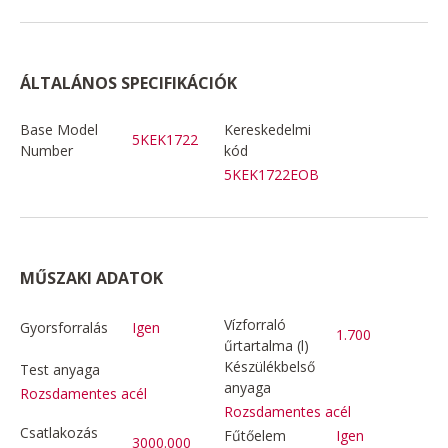
ÁLTALÁNOS SPECIFIKÁCIÓK
Base Model
Kereskedelmi
5KEK1722
Number
kód
5KEK1722EOB
MŰSZAKI ADATOK
Vízforraló
Gyorsforralás
Igen
1.700
űrtartalma (l)
Készülékbelső
Test anyaga
anyaga
Rozsdamentes acél
Rozsdamentes acél
Csatlakozás
Fűtőelem
Igen
3000.000