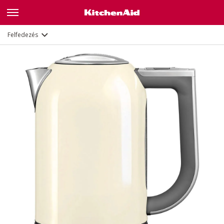
Jellemzők
Dokumentumok
Felfedezés