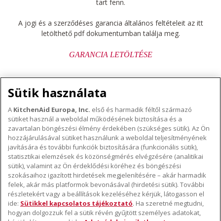
tart fenn.
A jogi és a szerződéses garancia általános feltételeit az itt
letölthető pdf dokumentumban találja meg.
GARANCIA LETÖLTÉSE
Sütik használata
A
KitchenAid Europa, Inc.
első és harmadik féltől származó
sütiket használ a weboldal működésének biztosítása és a
A KITCHENAID MÁRKÁRÓL
zavartalan böngészési élmény érdekében (szükséges sütik). Az Ön
hozzájárulásával sütiket használunk a weboldal teljesítményének
A márka lényege
javítására és további funkciók biztosítására (funkcionális sütik),
TÁMOGATÁS
A márka története
statisztikai elemzések és közönségmérés elvégzésére (analitikai
Hol lehet megvenni
sütik), valamint az Ön érdeklődési köréhez és böngészési
ODR
szokásaihoz igazított hirdetések megjelenítésére – akár harmadik
KÖVESSEN BENNÜNKET
Garancia és dokumentumok
felek, akár más platformok bevonásával (hirdetési sütik). További
részletekért vagy a beállítások kezeléséhez kérjük, látogasson el
Ügyfélszolgálat
ide:
Sütikkel kapcsolatos tájékoztató
. Ha szeretné megtudni,
hogyan dolgozzuk fel a sütik révén gyűjtött személyes adatokat,