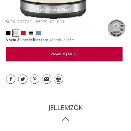
5KEK1722EAC
- 859791001000
5 szín áll rendelkezésre,
Mandulakrém
VÁSÁROLJ MOST
JELLEMZŐK