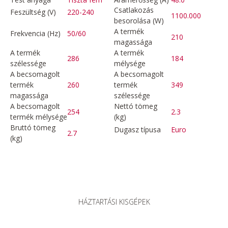
Csatlakozás
Feszültség (V)
220-240
1100.000
besorolása (W)
A termék
Frekvencia (Hz)
50/60
210
magassága
A termék
A termék
286
184
szélessége
mélysége
A becsomagolt
A becsomagolt
termék
260
termék
349
magassága
szélessége
A becsomagolt
Nettó tömeg
254
2.3
termék mélysége
(kg)
Bruttó tömeg
Dugasz típusa
Euro
2.7
(kg)
HÁZTARTÁSI KISGÉPEK