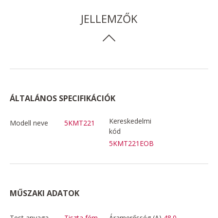
JELLEMZŐK
ÁLTALÁNOS SPECIFIKÁCIÓK
Kereskedelmi
Modell neve
5KMT221
kód
5KMT221EOB
MŰSZAKI ADATOK
Test anyaga
Tiszta fém
Áramerősség (A)
48.0