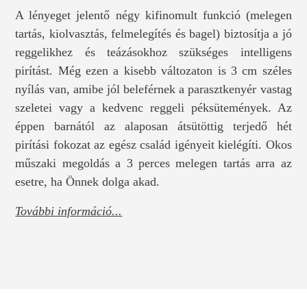
A lényeget jelentő négy kifinomult funkció (melegen
tartás, kiolvasztás, felmelegítés és bagel) biztosítja a jó
reggelikhez és teázásokhoz szükséges intelligens
pirítást. Még ezen a kisebb változaton is 3 cm széles
nyílás van, amibe jól beleférnek a parasztkenyér vastag
szeletei vagy a kedvenc reggeli péksütemények. Az
éppen barnától az alaposan átsütöttig terjedő hét
pirítási fokozat az egész család igényeit kielégíti. Okos
műszaki megoldás a 3 perces melegen tartás arra az
esetre, ha Önnek dolga akad.
További információ...