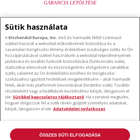
GARANCIA LETÖLTÉSE
Sütik használata
A
KitchenAid Europa, Inc.
első és harmadik féltől származó
sütiket használ a weboldal működésének biztosítása és a
A KITCHENAID MÁRKÁRÓL
zavartalan böngészési élmény érdekében (szükséges sütik). Az Ön
hozzájárulásával sütiket használunk a weboldal teljesítményének
A márka lényege
javítására és további funkciók biztosítására (funkcionális sütik),
TÁMOGATÁS
A márka története
statisztikai elemzések és közönségmérés elvégzésére (analitikai
Hol lehet megvenni
sütik), valamint az Ön érdeklődési köréhez és böngészési
ODR
szokásaihoz igazított hirdetések megjelenítésére – akár harmadik
KÖVESSEN BENNÜNKET
Garancia és dokumentumok
felek, akár más platformok bevonásával (hirdetési sütik). További
részletekért vagy a beállítások kezeléséhez kérjük, látogasson el
Ügyfélszolgálat
ide:
Sütikkel kapcsolatos tájékoztató
. Ha szeretné megtudni,
hogyan dolgozzuk fel a sütik révén gyűjtött személyes adatokat,
kérjük, látogasson el ide:
Adatvédelmi nyilatkozat
.
ÖSSZES SÜTI ELFOGADÁSA
©2022 Minden jog fenntartva. A KitchenAid és a robotgép kialakítása az