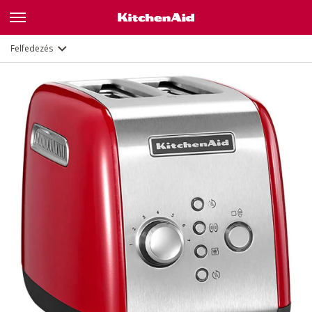
Leírás
Jellemzők
Dokumentumok
Felfedezés