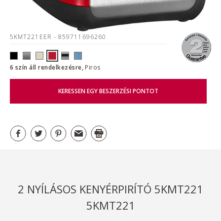
5KMT221EER
- 859711696260
6 szín áll rendelkezésre,
Piros
KERESSEN EGY BESZERZÉSI PONTOT
2 NYÍLÁSOS KENYÉRPIRÍTÓ 5KMT221
5KMT221