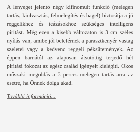
A lényeget jelentő négy kifinomult funkció (melegen
tartás, kiolvasztás, felmelegítés és bagel) biztosítja a jó
reggelikhez és teázásokhoz szükséges intelligens
pirítást. Még ezen a kisebb változaton is 3 cm széles
nyílás van, amibe jól beleférnek a parasztkenyér vastag
szeletei vagy a kedvenc reggeli péksütemények. Az
éppen barnától az alaposan átsütöttig terjedő hét
pirítási fokozat az egész család igényeit kielégíti. Okos
műszaki megoldás a 3 perces melegen tartás arra az
esetre, ha Önnek dolga akad.
További információ...