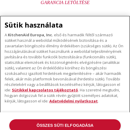
GARANCIA LETÖLTÉSE
Sütik használata
A
KitchenAid Europa, Inc.
első és harmadik féltől származó
sütiket használ a weboldal működésének biztosítása és a
A KITCHENAID MÁRKÁRÓL
zavartalan böngészési élmény érdekében (szükséges sütik). Az Ön
hozzájárulásával sütiket használunk a weboldal teljesítményének
A márka lényege
javítására és további funkciók biztosítására (funkcionális sütik),
TÁMOGATÁS
A márka története
statisztikai elemzések és közönségmérés elvégzésére (analitikai
Hol lehet megvenni
sütik), valamint az Ön érdeklődési köréhez és böngészési
ODR
szokásaihoz igazított hirdetések megjelenítésére – akár harmadik
KÖVESSEN BENNÜNKET
Garancia és dokumentumok
felek, akár más platformok bevonásával (hirdetési sütik). További
részletekért vagy a beállítások kezeléséhez kérjük, látogasson el
Ügyfélszolgálat
ide:
Sütikkel kapcsolatos tájékoztató
. Ha szeretné megtudni,
hogyan dolgozzuk fel a sütik révén gyűjtött személyes adatokat,
kérjük, látogasson el ide:
Adatvédelmi nyilatkozat
.
ÖSSZES SÜTI ELFOGADÁSA
©2022 Minden jog fenntartva. A KitchenAid és a robotgép kialakítása az