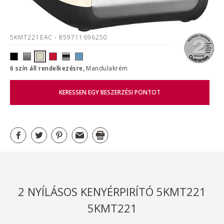
5KMT221EAC
- 859711696250
6 szín áll rendelkezésre,
Mandulakrém
KERESSEN EGY BESZERZÉSI PONTOT
2 NYÍLÁSOS KENYÉRPIRÍTÓ 5KMT221
5KMT221