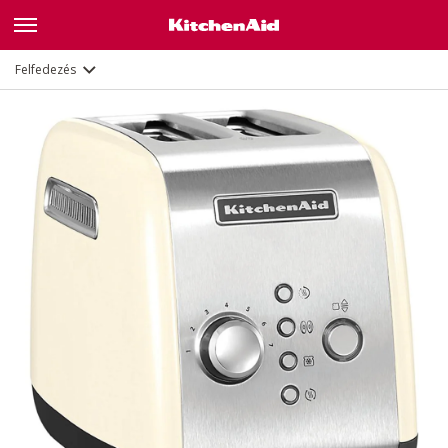
Leírás
Jellemzők
Dokumentumok
Felfedezés