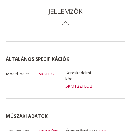
JELLEMZŐK
ÁLTALÁNOS SPECIFIKÁCIÓK
Kereskedelmi
Modell neve
5KMT221
kód
5KMT221EOB
MŰSZAKI ADATOK
Test anyaga
Tiszta fém
Áramerősség (A)
48.0