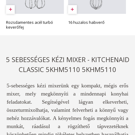
Rozsdamentes acél turbó
16 huzalos habverő
keverőfej
5 SEBESSÉGES KÉZI MIXER - KITCHENAID
CLASSIC 5KHM5110 5KHM5110
5-sebességes kézi mixerünk egy kompakt, mégis erős
mixer, mely megkönnyíti a mindennapi konyhai
feladatokat. Segítségével lágyan elkeverheti,
összeturmixolhatja, valamint felverheti a könnyű vagy
nehéz hozzávalókat. A kényelmes fogás megkönnyíti a
munkát, ráadásul a rögzíthető tápvezetéknek
köszönhetően mindig tökéletes helyzetben használhatja