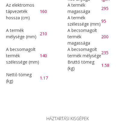
Az elektromos
A termék
295
tápvezeték
160
magassága
hossza (cm)
A termék
95
szélessége (mm)
A termék
A becsomagolt
210
mélysége (mm)
termék
200
magassága
A becsomagolt
A becsomagolt
235
termék
140
termék mélysége
szélessége (mm)
Bruttó tömeg
1.58
(kg)
Nettó tömeg
1.17
(kg)
HÁZTARTÁSI KISGÉPEK