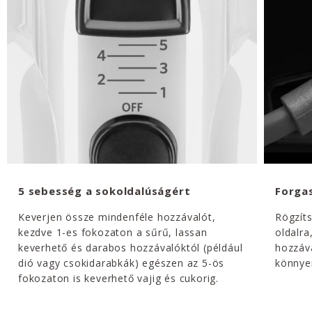
5 sebesség a sokoldalúságért
Forgas
Keverjen össze mindenféle hozzávalót,
Rögzíts
kezdve 1-es fokozaton a sűrű, lassan
oldalra
keverhető és darabos hozzávalóktól (például
hozzáva
dió vagy csokidarabkák) egészen az 5-ös
könnyen
fokozaton is keverhető vajig és cukorig.