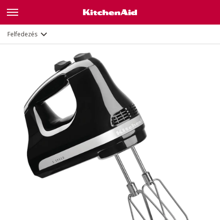
Leírás
Jellemzők
Dokumentumok
Felfedezés