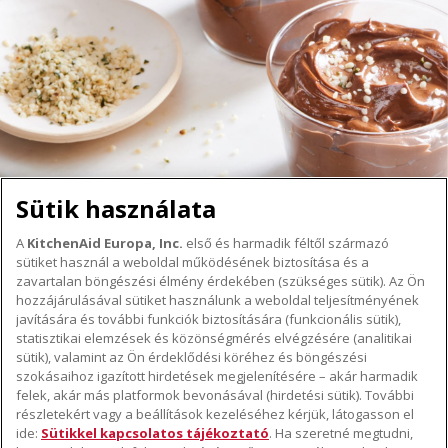
Sütik használata
A
KitchenAid Europa, Inc.
első és harmadik féltől származó
sütiket használ a weboldal működésének biztosítása és a
A KITCHENAID MÁRKÁRÓL
zavartalan böngészési élmény érdekében (szükséges sütik). Az Ön
hozzájárulásával sütiket használunk a weboldal teljesítményének
A márka lényege
javítására és további funkciók biztosítására (funkcionális sütik),
TÁMOGATÁS
A márka története
statisztikai elemzések és közönségmérés elvégzésére (analitikai
sütik), valamint az Ön érdeklődési köréhez és böngészési
Hol lehet megvenni
ODR
szokásaihoz igazított hirdetések megjelenítésére – akár harmadik
KÖVESSEN BENNÜNKET
Garancia és dokumentumok
felek, akár más platformok bevonásával (hirdetési sütik). További
részletekért vagy a beállítások kezeléséhez kérjük, látogasson el
Ügyfélszolgálat
ide:
Sütikkel kapcsolatos tájékoztató
. Ha szeretné megtudni,