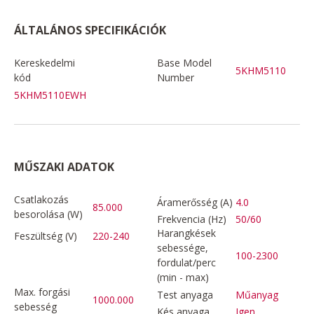
ÁLTALÁNOS SPECIFIKÁCIÓK
Kereskedelmi
Base Model
5KHM5110
kód
Number
5KHM5110EWH
MŰSZAKI ADATOK
Csatlakozás
Áramerősség (A)
4.0
85.000
besorolása (W)
Frekvencia (Hz)
50/60
Harangkések
Feszültség (V)
220-240
sebessége,
100-2300
fordulat/perc
(min - max)
Max. forgási
Test anyaga
Műanyag
1000.000
sebesség
Kés anyaga
Igen