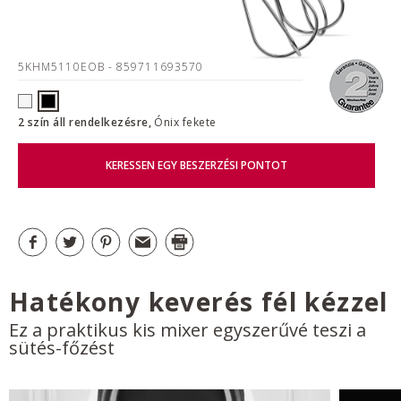
5KHM5110EOB
- 859711693570
2 szín áll rendelkezésre,
Ónix fekete
KERESSEN EGY BESZERZÉSI PONTOT
Hatékony keverés fél kézzel
Ez a praktikus kis mixer egyszerűvé teszi a
sütés-főzést