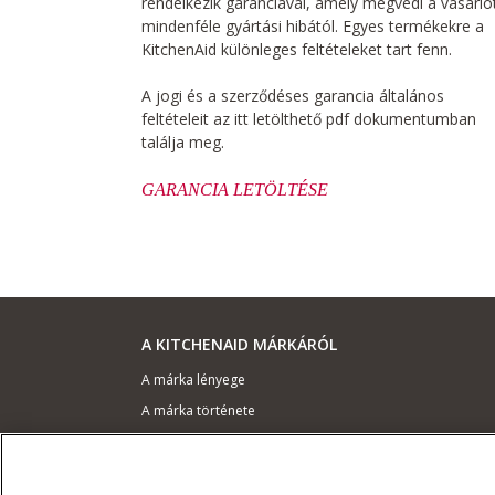
rendelkezik garanciával, amely megvédi a vásárló
mindenféle gyártási hibától. Egyes termékekre a
KitchenAid különleges feltételeket tart fenn.
A jogi és a szerződéses garancia általános
feltételeit az itt letölthető pdf dokumentumban
találja meg.
GARANCIA LETÖLTÉSE
A KITCHENAID MÁRKÁRÓL
A márka lényege
A márka története
ODR