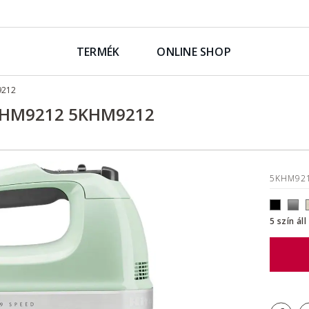
TERMÉK
ONLINE SHOP
9212
5KHM9212 5KHM9212
5KHM92
5 szín ál