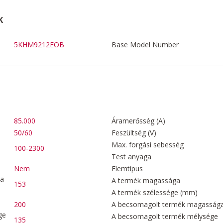
K
5KHM9212EOB
Base Model Number
85.000
Áramerősség (A)
50/60
Feszültség (V)
Max. forgási sebesség
100-2300
Test anyaga
Nem
Elemtípus
za
A termék magassága
153
A termék szélessége (mm)
200
A becsomagolt termék magasság
ge
A becsomagolt termék mélysége
135