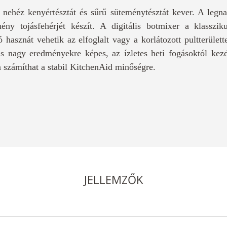
nehéz kenyértésztát és sűrű süteménytésztát kever. A legn
ény tojásfehérjét készít. A digitális botmixer a klasszi
ó hasznát vehetik az elfoglalt vagy a korlátozott pultterület
s nagy eredményekre képes, az ízletes heti fogásoktól kezd
an számíthat a stabil KitchenAid minőségre.
JELLEMZŐK