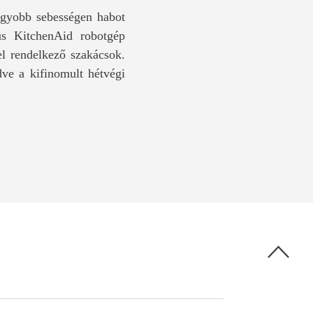
agyobb sebességen habot
kus KitchenAid robotgép
tel rendelkező szakácsok.
ve a kifinomult hétvégi