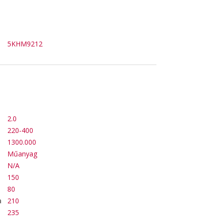
5KHM9212
2.0
220-400
1300.000
Műanyag
N/A
150
80
a
210
235