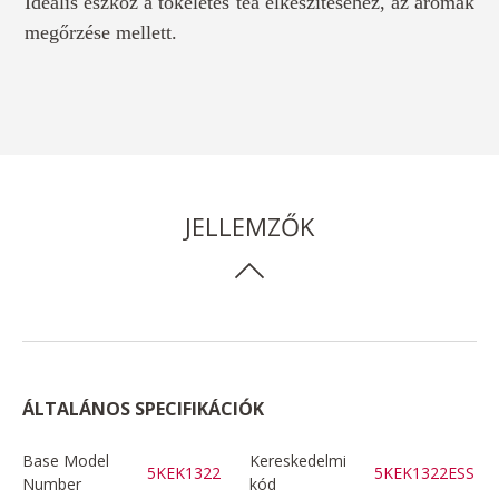
Ideális eszköz a tökéletes tea elkészítéséhez, az aromák
megőrzése mellett.
JELLEMZŐK
ÁLTALÁNOS SPECIFIKÁCIÓK
Base Model
Kereskedelmi
5KEK1322
5KEK1322ESS
Number
kód