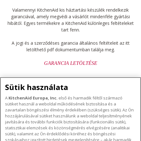
Valamennyi KitchenAid kis háztartási készülék rendelkezik
garanciával, amely megvédi a vásárlót mindenféle gyártási
hibától. Egyes termékekre a KitchenAid különleges feltételeket
tart fenn.
A jogi és a szerződéses garancia általános feltételeit az itt
letölthető pdf dokumentumban találja meg.
GARANCIA LETÖLTÉSE
Sütik használata
A
KitchenAid Europa, Inc.
első és harmadik féltől származó
sütiket használ a weboldal működésének biztosítása és a
A KITCHENAID MÁRKÁRÓL
zavartalan böngészési élmény érdekében (szükséges sütik). Az Ön
hozzájárulásával sütiket használunk a weboldal teljesítményének
A márka lényege
javítására és további funkciók biztosítására (funkcionális sütik),
TÁMOGATÁS
A márka története
statisztikai elemzések és közönségmérés elvégzésére (analitikai
sütik), valamint az Ön érdeklődési köréhez és böngészési
Hol lehet megvenni
ODR
szokásaihoz igazított hirdetések megjelenítésére – akár harmadik
KÖVESSEN BENNÜNKET