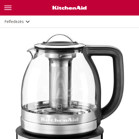
Leírás
Jellemzők
Dokumentumok
Felfedezés