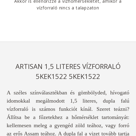
Akkor is ellenőrizze a vízhőmérsékletet, amikor a
vízforraló nincs a talapzaton
ARTISAN 1,5 LITERES VÍZFORRALÓ
5KEK1522 5KEK1522
A széles színválasztékban és gömbölyded, hívogató
idomokkal megálmodott 1,5 literes, dupla falú
vízforraló is számos funkciót kínál. Szeret teázni?
Állítsa be a főzetekhez a hőmérséklet tartományát:
kellemesen meleg a gyengéd zöld teához, vagy forró
az erős Assam teához. A dupla fal a vizet tovább tartja