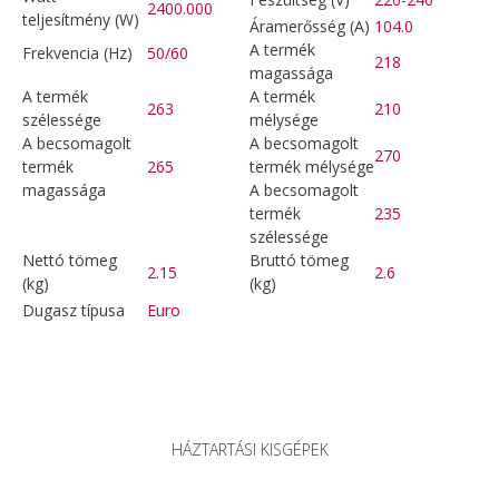
2400.000
teljesítmény (W)
Áramerősség (A)
104.0
A termék
Frekvencia (Hz)
50/60
218
magassága
A termék
A termék
263
210
szélessége
mélysége
A becsomagolt
A becsomagolt
270
termék
265
termék mélysége
magassága
A becsomagolt
termék
235
szélessége
Nettó tömeg
Bruttó tömeg
2.15
2.6
(kg)
(kg)
Dugasz típusa
Euro
HÁZTARTÁSI KISGÉPEK