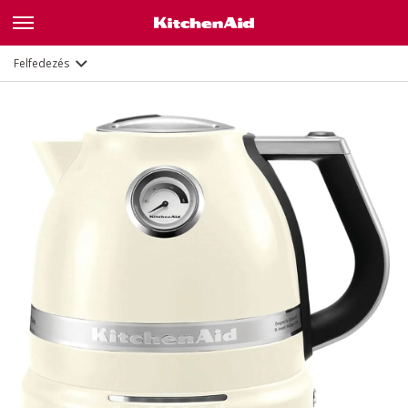
Leírás
Jellemzők
Dokumentumok
Felfedezés