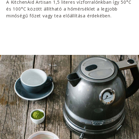
A KitchenAid Artisan 1,5 literes vízforralónkban így 50°C
és 100°C között állítható a hőmérséklet a legjobb
minőségű főzet vagy tea előállítása érdekében.