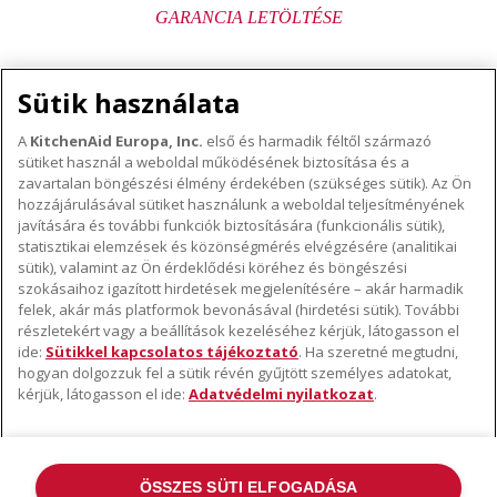
GARANCIA LETÖLTÉSE
Sütik használata
A
KitchenAid Europa, Inc.
első és harmadik féltől származó
sütiket használ a weboldal működésének biztosítása és a
A KITCHENAID MÁRKÁRÓL
zavartalan böngészési élmény érdekében (szükséges sütik). Az Ön
hozzájárulásával sütiket használunk a weboldal teljesítményének
A márka lényege
javítására és további funkciók biztosítására (funkcionális sütik),
TÁMOGATÁS
A márka története
statisztikai elemzések és közönségmérés elvégzésére (analitikai
Hol lehet megvenni
sütik), valamint az Ön érdeklődési köréhez és böngészési
ODR
szokásaihoz igazított hirdetések megjelenítésére – akár harmadik
KÖVESSEN BENNÜNKET
Garancia és dokumentumok
felek, akár más platformok bevonásával (hirdetési sütik). További
részletekért vagy a beállítások kezeléséhez kérjük, látogasson el
Ügyfélszolgálat
ide:
Sütikkel kapcsolatos tájékoztató
. Ha szeretné megtudni,
hogyan dolgozzuk fel a sütik révén gyűjtött személyes adatokat,
kérjük, látogasson el ide:
Adatvédelmi nyilatkozat
.
ÖSSZES SÜTI ELFOGADÁSA