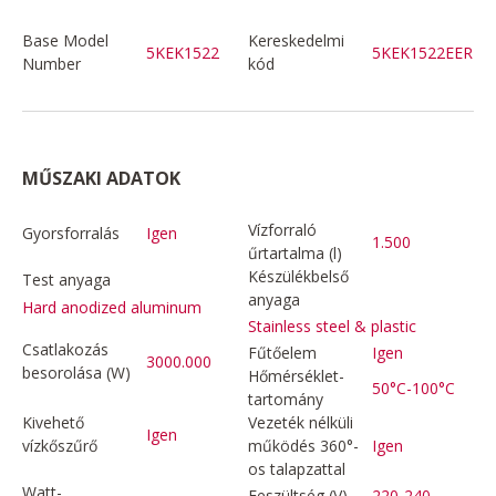
Base Model
Kereskedelmi
5KEK1522
5KEK1522EER
Number
kód
MŰSZAKI ADATOK
Vízforraló
Gyorsforralás
Igen
1.500
űrtartalma (l)
Készülékbelső
Test anyaga
anyaga
Hard anodized aluminum
Stainless steel & plastic
Csatlakozás
Fűtőelem
Igen
3000.000
besorolása (W)
Hőmérséklet-
50°C-100°C
tartomány
Kivehető
Vezeték nélküli
Igen
vízkőszűrő
működés 360°-
Igen
os talapzattal
Watt-
Feszültség (V)
220-240