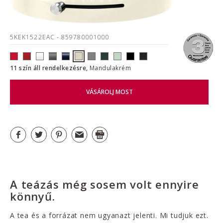
5KEK1522EAC
- 859780001000
11 szín áll rendelkezésre,
Mandulakrém
VÁSÁROLJ MOST
A teázás még sosem volt ennyire
könnyű.
A tea és a forrázat nem ugyanazt jelenti. Mi tudjuk ezt.