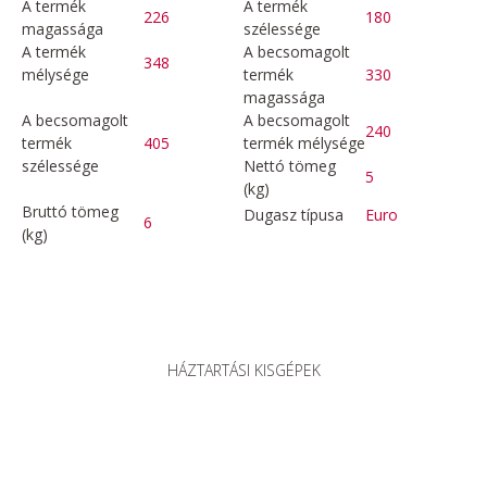
A termék
A termék
226
180
magassága
szélessége
A termék
A becsomagolt
348
mélysége
termék
330
magassága
A becsomagolt
A becsomagolt
240
termék
405
termék mélysége
szélessége
Nettó tömeg
5
(kg)
Bruttó tömeg
Dugasz típusa
Euro
6
(kg)
HÁZTARTÁSI KISGÉPEK