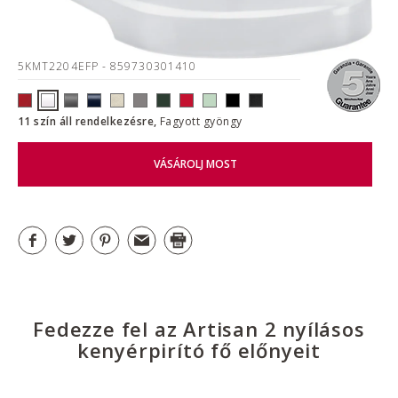
5KMT2204EFP
- 859730301410
11 szín áll rendelkezésre,
Fagyott gyöngy
VÁSÁROLJ MOST
Fedezze fel az Artisan 2 nyílásos
kenyérpirító fő előnyeit