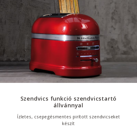
Szendvics funkció szendvicstartó
állvánnyal
Ízletes, csepegésmentes pirított szendvicseket
készít