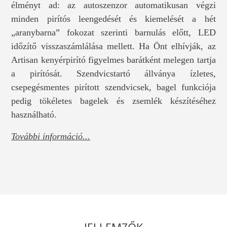
élményt ad: az autoszenzor automatikusan végzi
minden pirítós leengedését és kiemelését a hét
„aranybarna” fokozat szerinti barnulás előtt, LED
időzítő visszaszámlálása mellett. Ha Önt elhívják, az
Artisan kenyérpirító figyelmes barátként melegen tartja
a pirítósát. Szendvicstartó állványa ízletes,
csepegésmentes pirított szendvicsek, bagel funkciója
pedig tökéletes bagelek és zsemlék készítéséhez
használható.
További információ...
JELLEMZŐK