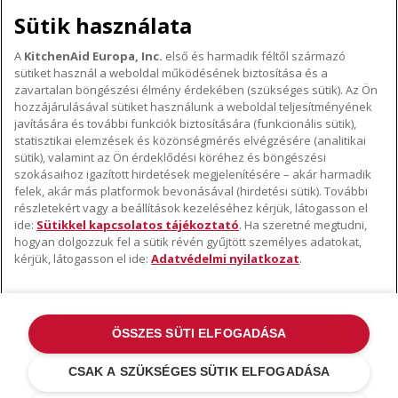
Sütik használata
A
KitchenAid Europa, Inc.
első és harmadik féltől származó
sütiket használ a weboldal működésének biztosítása és a
A KITCHENAID MÁRKÁRÓL
zavartalan böngészési élmény érdekében (szükséges sütik). Az Ön
hozzájárulásával sütiket használunk a weboldal teljesítményének
A márka lényege
javítására és további funkciók biztosítására (funkcionális sütik),
TÁMOGATÁS
A márka története
statisztikai elemzések és közönségmérés elvégzésére (analitikai
sütik), valamint az Ön érdeklődési köréhez és böngészési
Hol lehet megvenni
ODR
szokásaihoz igazított hirdetések megjelenítésére – akár harmadik
KÖVESSEN BENNÜNKET
Garancia és dokumentumok
felek, akár más platformok bevonásával (hirdetési sütik). További
részletekért vagy a beállítások kezeléséhez kérjük, látogasson el
Ügyfélszolgálat
ide:
Sütikkel kapcsolatos tájékoztató
. Ha szeretné megtudni,
hogyan dolgozzuk fel a sütik révén gyűjtött személyes adatokat,
kérjük, látogasson el ide:
Adatvédelmi nyilatkozat
.
ÖSSZES SÜTI ELFOGADÁSA
©2022 Minden jog fenntartva. A KitchenAid és a robotgép kialakítása az
USA-ban és máshol bejegyzett védjegyek .
Adatvédelmi nyilatkozat
.
CSAK A SZÜKSÉGES SÜTIK ELFOGADÁSA
Sütik
.
További országok