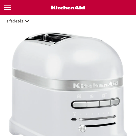
Leírás
Jellemzők
Dokumentumok
Felfedezés