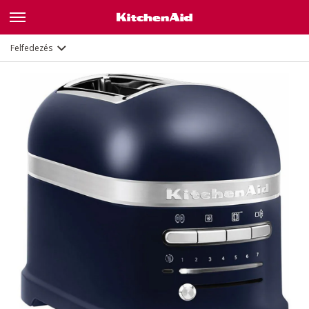
Leírás
Jellemzők
Dokumentumok
Felfedezés