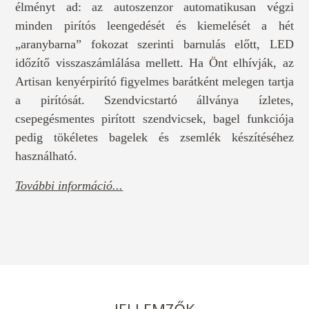
élményt ad: az autoszenzor automatikusan végzi
minden pirítós leengedését és kiemelését a hét
„aranybarna” fokozat szerinti barnulás előtt, LED
időzítő visszaszámlálása mellett. Ha Önt elhívják, az
Artisan kenyérpirító figyelmes barátként melegen tartja
a pirítósát. Szendvicstartó állványa ízletes,
csepegésmentes pirított szendvicsek, bagel funkciója
pedig tökéletes bagelek és zsemlék készítéséhez
használható.
További információ...
JELLEMZŐK