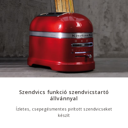
Szendvics funkció szendvicstartó
állvánnyal
Ízletes, csepegésmentes pirított szendvicseket
készít