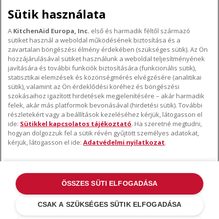
Sütik használata
A
KitchenAid Europa, Inc.
első és harmadik féltől származó
sütiket használ a weboldal működésének biztosítása és a
A KITCHENAID MÁRKÁRÓL
zavartalan böngészési élmény érdekében (szükséges sütik). Az Ön
hozzájárulásával sütiket használunk a weboldal teljesítményének
A márka lényege
javítására és további funkciók biztosítására (funkcionális sütik),
TÁMOGATÁS
A márka története
statisztikai elemzések és közönségmérés elvégzésére (analitikai
sütik), valamint az Ön érdeklődési köréhez és böngészési
Hol lehet megvenni
ODR
szokásaihoz igazított hirdetések megjelenítésére – akár harmadik
KÖVESSEN BENNÜNKET
Garancia és dokumentumok
felek, akár más platformok bevonásával (hirdetési sütik). További
részletekért vagy a beállítások kezeléséhez kérjük, látogasson el
Ügyfélszolgálat
ide:
Sütikkel kapcsolatos tájékoztató
. Ha szeretné megtudni,
hogyan dolgozzuk fel a sütik révén gyűjtött személyes adatokat,
kérjük, látogasson el ide:
Adatvédelmi nyilatkozat
.
ÖSSZES SÜTI ELFOGADÁSA
©2022 Minden jog fenntartva. A KitchenAid és a robotgép kialakítása az
USA-ban és máshol bejegyzett védjegyek .
Adatvédelmi nyilatkozat
.
CSAK A SZÜKSÉGES SÜTIK ELFOGADÁSA
Sütik
.
További országok