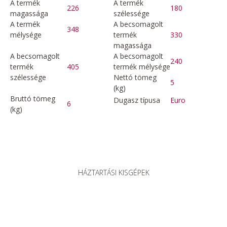
A termék
A termék
226
180
magassága
szélessége
A termék
A becsomagolt
348
mélysége
termék
330
magassága
A becsomagolt
A becsomagolt
240
termék
405
termék mélysége
szélessége
Nettó tömeg
5
(kg)
Bruttó tömeg
Dugasz típusa
Euro
6
(kg)
HÁZTARTÁSI KISGÉPEK