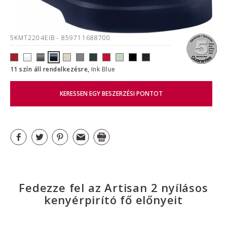
5KMT2204EIB
- 859711688700
11 szín áll rendelkezésre,
Ink Blue
KERESSEN EGY BESZERZÉSI PONTOT
Fedezze fel az Artisan 2 nyílásos
kenyérpirító fő előnyeit