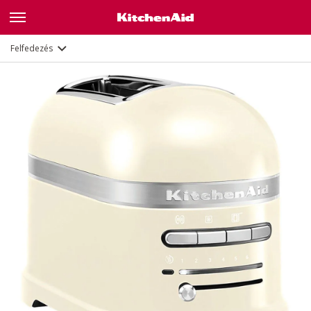
Leírás
Jellemzők
Dokumentumok
Felfedezés