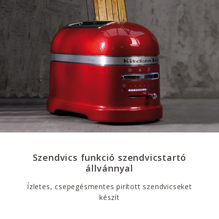
Szendvics funkció szendvicstartó
állvánnyal
Ízletes, csepegésmentes pirított szendvicseket
készít