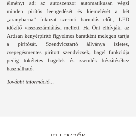
élményt ad: az autoszenzor automatikusan végzi
minden pirítós leengedését és kiemelését a hét
„aranybarna” fokozat szerinti barnulás előtt, LED
időzítő visszaszámlálása mellett. Ha Önt elhívják, az
Artisan kenyérpirító figyelmes barátként melegen tartja
a pirítósát. Szendvicstartó állványa ízletes,
csepegésmentes pirított szendvicsek, bagel funkciója
pedig tökéletes bagelek és zsemlék készítéséhez
használható.
További információ...
JELLEMZŐK