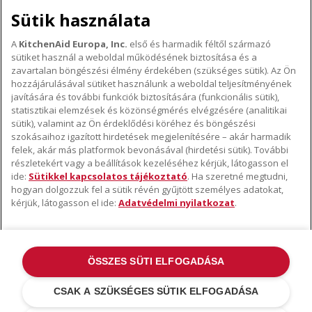
Sütik használata
A
KitchenAid Europa, Inc.
első és harmadik féltől származó
sütiket használ a weboldal működésének biztosítása és a
A KITCHENAID MÁRKÁRÓL
zavartalan böngészési élmény érdekében (szükséges sütik). Az Ön
hozzájárulásával sütiket használunk a weboldal teljesítményének
A márka lényege
javítására és további funkciók biztosítására (funkcionális sütik),
TÁMOGATÁS
A márka története
statisztikai elemzések és közönségmérés elvégzésére (analitikai
sütik), valamint az Ön érdeklődési köréhez és böngészési
Hol lehet megvenni
ODR
szokásaihoz igazított hirdetések megjelenítésére – akár harmadik
KÖVESSEN BENNÜNKET
Garancia és dokumentumok
felek, akár más platformok bevonásával (hirdetési sütik). További
részletekért vagy a beállítások kezeléséhez kérjük, látogasson el
Ügyfélszolgálat
ide:
Sütikkel kapcsolatos tájékoztató
. Ha szeretné megtudni,
hogyan dolgozzuk fel a sütik révén gyűjtött személyes adatokat,
kérjük, látogasson el ide:
Adatvédelmi nyilatkozat
.
ÖSSZES SÜTI ELFOGADÁSA
©2022 Minden jog fenntartva. A KitchenAid és a robotgép kialakítása az
USA-ban és máshol bejegyzett védjegyek .
Adatvédelmi nyilatkozat
.
CSAK A SZÜKSÉGES SÜTIK ELFOGADÁSA
Sütik
.
További országok