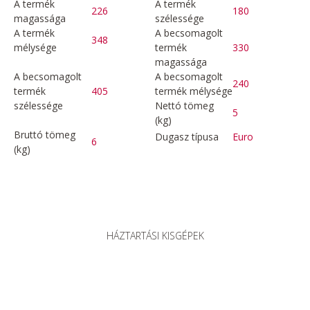
A termék
A termék
226
180
magassága
szélessége
A termék
A becsomagolt
348
mélysége
termék
330
magassága
A becsomagolt
A becsomagolt
240
termék
405
termék mélysége
szélessége
Nettó tömeg
5
(kg)
Bruttó tömeg
Dugasz típusa
Euro
6
(kg)
HÁZTARTÁSI KISGÉPEK