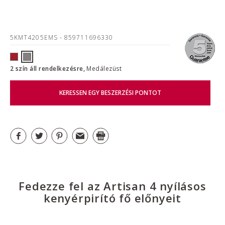
5KMT4205EMS
- 859711696330
2 szín áll rendelkezésre,
Medálezüst
KERESSEN EGY BESZERZÉSI PONTOT
Fedezze fel az Artisan 4 nyílásos
kenyérpirító fő előnyeit