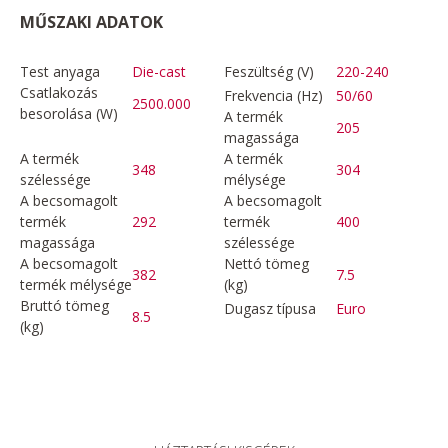
MŰSZAKI ADATOK
Test anyaga
Die-cast
Feszültség (V)
220-240
Csatlakozás
Frekvencia (Hz)
50/60
2500.000
besorolása (W)
A termék
205
magassága
A termék
A termék
348
304
szélessége
mélysége
A becsomagolt
A becsomagolt
termék
292
termék
400
magassága
szélessége
A becsomagolt
Nettó tömeg
382
7.5
termék mélysége
(kg)
Bruttó tömeg
Dugasz típusa
Euro
8.5
(kg)