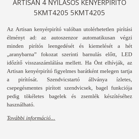
ARTISAN 4 NYÍLÁSOS KENYÉRPIRÍTÓ
5KMT4205 5KMT4205
Az Artisan kenyérpirító valóban utolérhetetlen pirítási
élményt ad: az autoszenzor automatikusan végzi
minden pirítós leengedését és kiemelését a hét
„aranybarna” fokozat szerinti barnulás előtt, LED
időzítő visszaszámlálása mellett. Ha Önt elhívják, az
Artisan kenyérpirító figyelmes barátként melegen tartja
a pirítósát. Szendvicstartó állványa ízletes,
csepegésmentes pirított szendvicsek, bagel funkciója
pedig tökéletes bagelek és zsemlék készítéséhez
használható.
További információ...