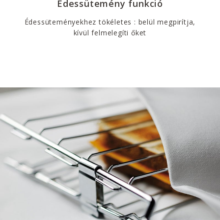
Édessütemény funkció
Édessüteményekhez tökéletes : belül megpirítja,
kívül felmelegíti őket