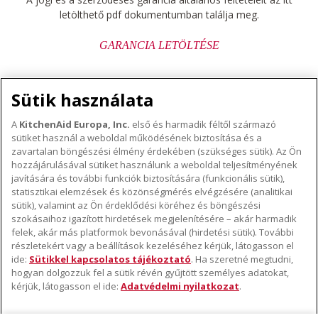
letölthető pdf dokumentumban találja meg.
GARANCIA LETÖLTÉSE
Sütik használata
A
KitchenAid Europa, Inc.
első és harmadik féltől származó
sütiket használ a weboldal működésének biztosítása és a
A KITCHENAID MÁRKÁRÓL
zavartalan böngészési élmény érdekében (szükséges sütik). Az Ön
hozzájárulásával sütiket használunk a weboldal teljesítményének
A márka lényege
javítására és további funkciók biztosítására (funkcionális sütik),
TÁMOGATÁS
A márka története
statisztikai elemzések és közönségmérés elvégzésére (analitikai
Hol lehet megvenni
sütik), valamint az Ön érdeklődési köréhez és böngészési
ODR
szokásaihoz igazított hirdetések megjelenítésére – akár harmadik
KÖVESSEN BENNÜNKET
Garancia és dokumentumok
felek, akár más platformok bevonásával (hirdetési sütik). További
részletekért vagy a beállítások kezeléséhez kérjük, látogasson el
Ügyfélszolgálat
ide:
Sütikkel kapcsolatos tájékoztató
. Ha szeretné megtudni,
hogyan dolgozzuk fel a sütik révén gyűjtött személyes adatokat,
kérjük, látogasson el ide:
Adatvédelmi nyilatkozat
.