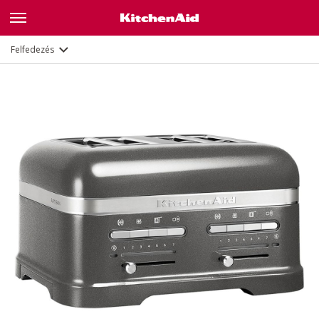
Leírás
Jellemzők
Dokumentumok
Felfedezés