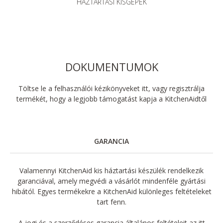
HÁZTARTÁSI KISGÉPEK
DOKUMENTUMOK
Töltse le a felhasználói kézikönyveket itt, vagy regisztrálja
termékét, hogy a legjobb támogatást kapja a KitchenAidtől
GARANCIA
Valamennyi KitchenAid kis háztartási készülék rendelkezik
garanciával, amely megvédi a vásárlót mindenféle gyártási
hibától. Egyes termékekre a KitchenAid különleges feltételeket
tart fenn.
A jogi és a szerződéses garancia általános feltételeit az itt