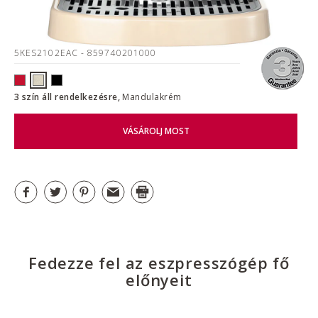
5KES2102EAC
- 859740201000
3 szín áll rendelkezésre,
Mandulakrém
VÁSÁROLJ MOST
Fedezze fel az eszpresszógép fő
előnyeit