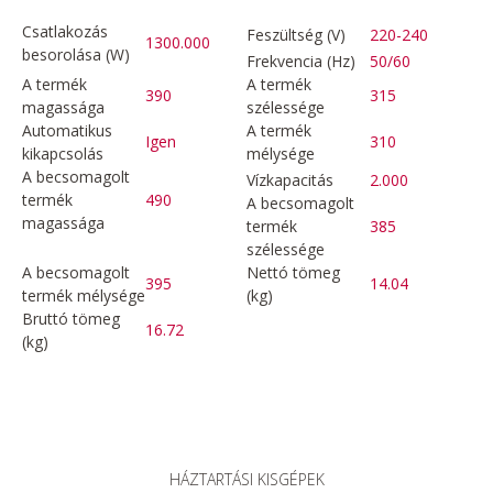
Csatlakozás
Feszültség (V)
220-240
1300.000
besorolása (W)
Frekvencia (Hz)
50/60
A termék
A termék
390
315
magassága
szélessége
Automatikus
A termék
Igen
310
kikapcsolás
mélysége
A becsomagolt
Vízkapacitás
2.000
termék
490
A becsomagolt
magassága
termék
385
szélessége
A becsomagolt
Nettó tömeg
395
14.04
termék mélysége
(kg)
Bruttó tömeg
16.72
(kg)
HÁZTARTÁSI KISGÉPEK