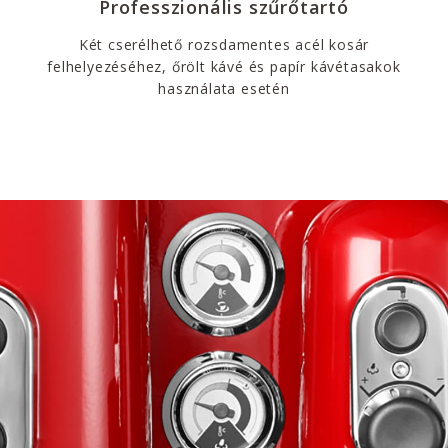
Professzionális szűrőtartó
Két cserélhető rozsdamentes acél kosár
felhelyezéséhez, őrölt kávé és papír kávétasakok
használata esetén