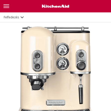
Jellemzők
Dokumentumok
Felfedezés