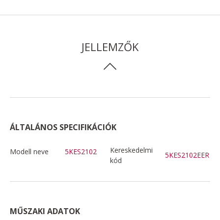
JELLEMZŐK
ÁLTALÁNOS SPECIFIKÁCIÓK
Kereskedelmi
Modell neve
5KES2102
5KES2102EER
kód
MŰSZAKI ADATOK