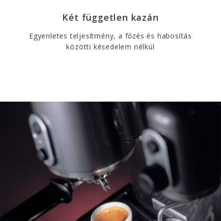
Két független kazán
Egyenletes teljesítmény, a főzés és habosítás
közötti késedelem nélkül