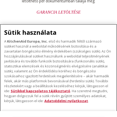
letölthető pdf dokumentumban találja meg.
GARANCIA LETÖLTÉSE
Sütik használata
A
KitchenAid Europa, Inc.
első és harmadik féltől származó
sütiket használ a weboldal működésének biztosítása és a
A KITCHENAID MÁRKÁRÓL
zavartalan böngészési élmény érdekében (szükséges sütik). Az Ön
hozzájárulásával sütiket használunk a weboldal teljesítményének
A márka lényege
javítására és további funkciók biztosítására (funkcionális sütik),
TÁMOGATÁS
A márka története
statisztikai elemzések és közönségmérés elvégzésére (analitikai
sütik), valamint az Ön érdeklődési köréhez és böngészési
Hol lehet megvenni
ODR
szokásaihoz igazított hirdetések megjelenítésére – akár harmadik
KÖVESSEN BENNÜNKET
Garancia és dokumentumok
felek, akár más platformok bevonásával (hirdetési sütik). További
részletekért vagy a beállítások kezeléséhez kérjük, látogasson el
Ügyfélszolgálat
ide:
Sütikkel kapcsolatos tájékoztató
. Ha szeretné megtudni,
hogyan dolgozzuk fel a sütik révén gyűjtött személyes adatokat,
kérjük, látogasson el ide:
Adatvédelmi nyilatkozat
.