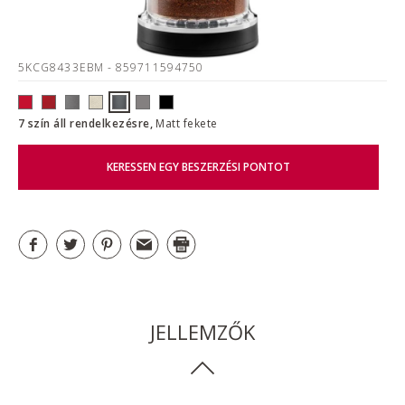
5KCG8433EBM
- 859711594750
7 szín áll rendelkezésre,
Matt fekete
KERESSEN EGY BESZERZÉSI PONTOT
JELLEMZŐK