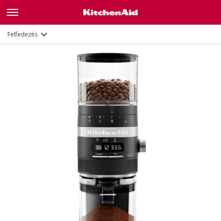
Jellemzők
Dokumentumok
Felfedezés