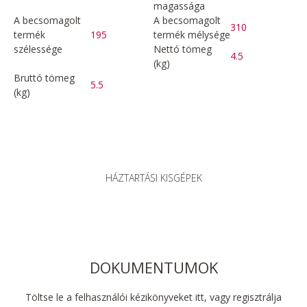
magassága
A becsomagolt
A becsomagolt
310
termék
195
termék mélysége
szélessége
Nettó tömeg
4.5
(kg)
Bruttó tömeg
5.5
(kg)
HÁZTARTÁSI KISGÉPEK
DOKUMENTUMOK
Töltse le a felhasználói kézikönyveket itt, vagy regisztrálja