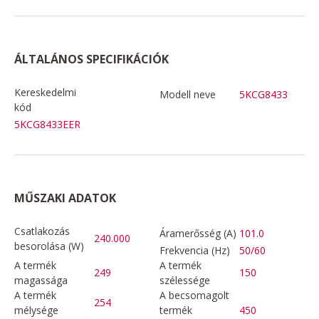
ÁLTALÁNOS SPECIFIKÁCIÓK
Kereskedelmi
Modell neve
5KCG8433
kód
5KCG8433EER
MŰSZAKI ADATOK
Csatlakozás
Áramerősség (A)
101.0
240.000
besorolása (W)
Frekvencia (Hz)
50/60
A termék
A termék
249
150
magassága
szélessége
A termék
A becsomagolt
254
mélysége
termék
450