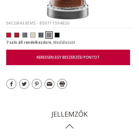
5KCG8433EMS
- 859711594820
7 szín áll rendelkezésre,
Medálezüst
KERESSEN EGY BESZERZÉSI PONTOT
JELLEMZŐK