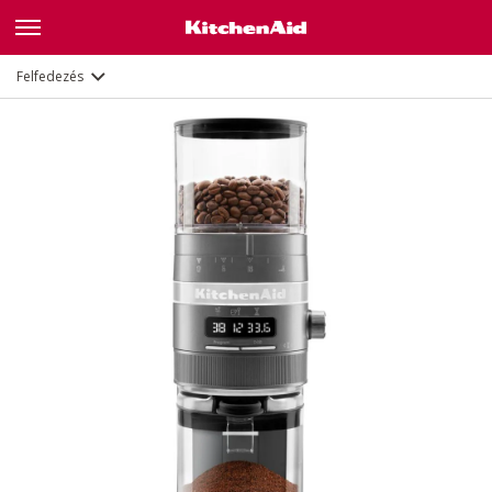
Jellemzők
Dokumentumok
Felfedezés