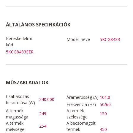
ÁLTALÁNOS SPECIFIKÁCIÓK
Kereskedelmi
Modell neve
5KCG8433
kód
5KCG8433EER
MŰSZAKI ADATOK
Csatlakozás
Áramerősség (A)
101.0
240.000
besorolása (W)
Frekvencia (Hz)
50/60
A termék
A termék
249
150
magassága
szélessége
A termék
A becsomagolt
254
mélysége
termék
450