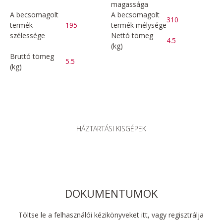
magassága
A becsomagolt
A becsomagolt
310
termék
195
termék mélysége
szélessége
Nettó tömeg
4.5
(kg)
Bruttó tömeg
5.5
(kg)
HÁZTARTÁSI KISGÉPEK
DOKUMENTUMOK
Töltse le a felhasználói kézikönyveket itt, vagy regisztrálja