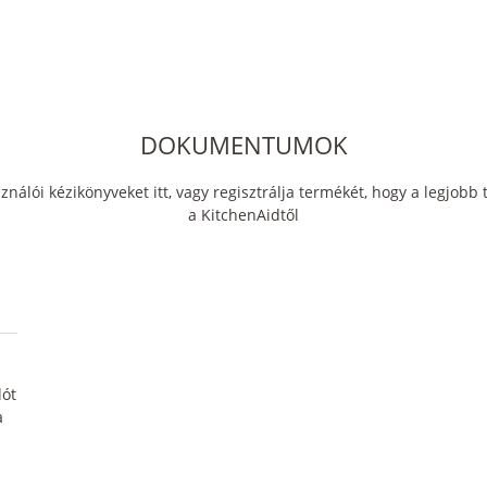
DOKUMENTUMOK
sználói kézikönyveket itt, vagy regisztrálja termékét, hogy a legjob
a KitchenAidtől
lót
a