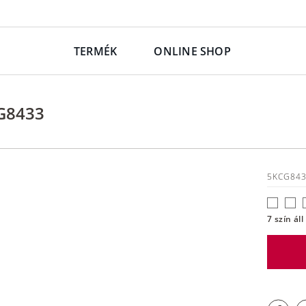
TERMÉK
ONLINE SHOP
G8433
5KCG84
7 szín ál