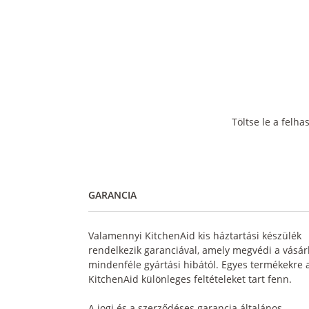
Töltse le a felha
GARANCIA
Valamennyi KitchenAid kis háztartási készülék
rendelkezik garanciával, amely megvédi a vásár
mindenféle gyártási hibától. Egyes termékekre 
KitchenAid különleges feltételeket tart fenn.
A jogi és a szerződéses garancia általános