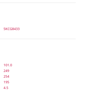
5KCG8433
101.0
249
254
e
195
4.5