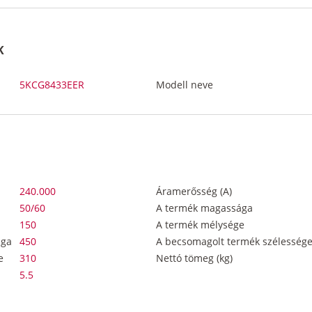
K
5KCG8433EER
Modell neve
240.000
Áramerősség (A)
50/60
A termék magassága
150
A termék mélysége
ága
450
A becsomagolt termék szélesség
e
310
Nettó tömeg (kg)
5.5