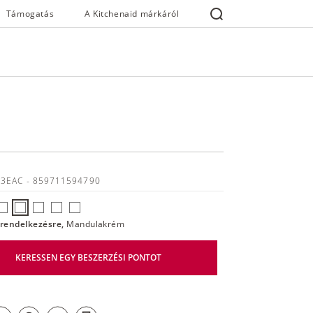
Támogatás
A Kitchenaid márkáról
33EAC
- 859711594790
l rendelkezésre,
Mandulakrém
KERESSEN EGY BESZERZÉSI PONTOT