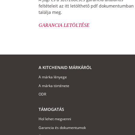
feltételeit az itt letölthető pdf dokumentumban
találja meg.
GARANCIA LETÖLTÉSE
A KITCHENAID MÁRKÁRÓL
A márka lényege
A márka története
ODR
TÁMOGATÁS
Hol lehet megvenni
Garancia és dokumentumok