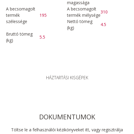
magassága
A becsomagolt
A becsomagolt
310
termék
195
termék mélysége
szélessége
Nettó tömeg
4.5
(kg)
Bruttó tömeg
5.5
(kg)
HÁZTARTÁSI KISGÉPEK
DOKUMENTUMOK
Töltse le a felhasználói kézikönyveket itt, vagy regisztrálja