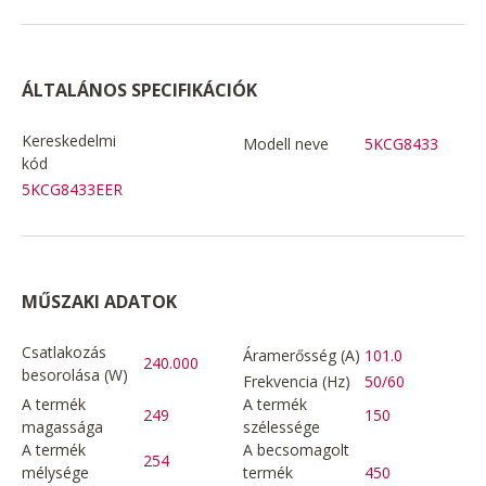
ÁLTALÁNOS SPECIFIKÁCIÓK
Kereskedelmi
Modell neve
5KCG8433
kód
5KCG8433EER
MŰSZAKI ADATOK
Csatlakozás
Áramerősség (A)
101.0
240.000
besorolása (W)
Frekvencia (Hz)
50/60
A termék
A termék
249
150
magassága
szélessége
A termék
A becsomagolt
254
mélysége
termék
450