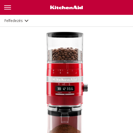
Jellemzők
Dokumentumok
Felfedezés