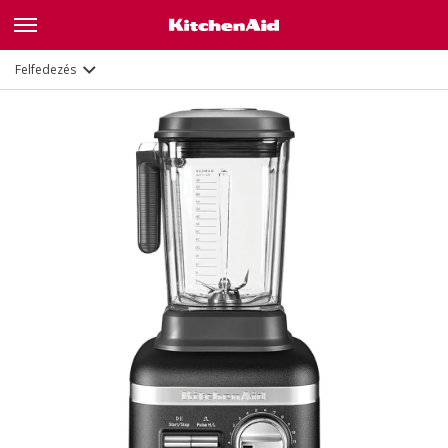
Jellemzők
Dokumentumok
Felfedezés