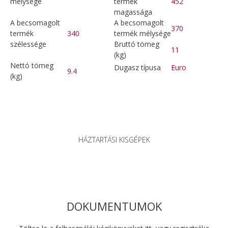
mélysége
termék
452
magassága
A becsomagolt
A becsomagolt
370
termék
340
termék mélysége
szélessége
Bruttó tömeg
11
(kg)
Nettó tömeg
Dugasz típusa
Euro
9.4
(kg)
HÁZTARTÁSI KISGÉPEK
DOKUMENTUMOK