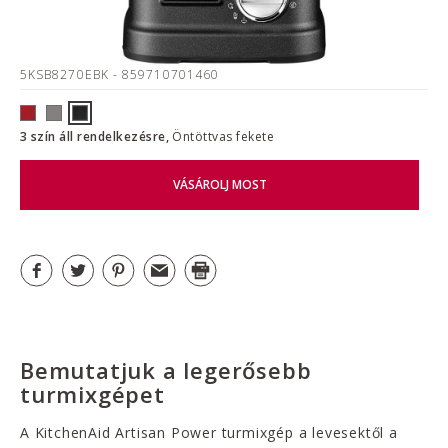
5KSB8270EBK
- 859710701460
3 szín áll rendelkezésre,
Öntöttvas fekete
VÁSÁROLJ MOST
Bemutatjuk a legerősebb
turmixgépet
A KitchenAid Artisan Power turmixgép a levesektől a