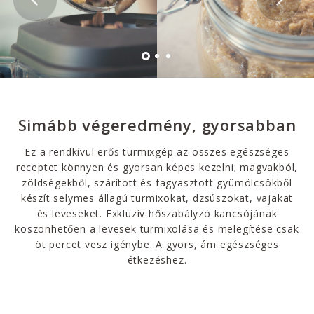
Simább végeredmény, gyorsabban
Ez a rendkívül erős turmixgép az összes egészséges
receptet könnyen és gyorsan képes kezelni; magvakból,
zöldségekből, szárított és fagyasztott gyümölcsökből
készít selymes állagú turmixokat, dzsúszokat, vajakat
és leveseket. Exkluzív hőszabályzó kancsójának
köszönhetően a levesek turmixolása és melegítése csak
öt percet vesz igénybe. A gyors, ám egészséges
étkezéshez.