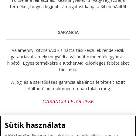
Töltse le a felhasználói kézikönyveket itt, vagy regisztrálja
termékét, hogy a legjobb támogatást kapja a KitchenAidtől
GARANCIA
Valamennyi KitchenAid kis háztartási készülék rendelkezik
garanciával, amely megvédi a vásárlót mindenféle gyártási
hibától. Egyes termékekre a KitchenAid különleges feltételeket
tart fenn.
A jogi és a szerződéses garancia általános feltételeit az itt
letölthető pdf dokumentumban találja meg.
GARANCIA LETÖLTÉSE
Sütik használata
A
KitchenAid Europa, Inc.
első és harmadik féltől származó