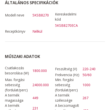
ÁLTALÁNOS SPECIFIKÁCIÓK
Kereskedelmi
Modell neve
5KSB8270
kód
5KSB8270ECA
Receptkönyv
Nélkül
MŰSZAKI ADATOK
Csatlakozás
Feszültség (V)
220-240
1800.000
besorolása (W)
Frekvencia (Hz)
50/60
Max. forgási
Min. forgási
sebesség
24000.000
sebesség
1000
(fordulat/perc)
(fordulat/perc)
A termék
A termék
449
267
magassága
szélessége
A termék
A becsomagolt
231