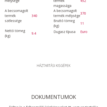
mélysége
termék
452
magassága
A becsomagolt
A becsomagolt
370
termék
340
termék mélysége
szélessége
Bruttó tömeg
11
(kg)
Nettó tömeg
Dugasz típusa
Euro
9.4
(kg)
HÁZTARTÁSI KISGÉPEK
DOKUMENTUMOK