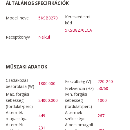
ÁLTALÁNOS SPECIFIKÁCIÓK
Kereskedelmi
Modell neve
5KSB8270
kód
5KSB8270ECA
Receptkönyv
Nélkül
MŰSZAKI ADATOK
Csatlakozás
Feszültség (V)
220-240
1800.000
besorolása (W)
Frekvencia (Hz)
50/60
Max. forgási
Min. forgási
sebesség
24000.000
sebesség
1000
(fordulat/perc)
(fordulat/perc)
A termék
A termék
449
267
magassága
szélessége
A termék
A becsomagolt
231