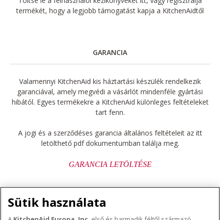
Töltse le a felhasználói kézikönyveket itt, vagy regisztrálja
termékét, hogy a legjobb támogatást kapja a KitchenAidtől
GARANCIA
Valamennyi KitchenAid kis háztartási készülék rendelkezik
garanciával, amely megvédi a vásárlót mindenféle gyártási
hibától. Egyes termékekre a KitchenAid különleges feltételeket
tart fenn.
A jogi és a szerződéses garancia általános feltételeit az itt
letölthető pdf dokumentumban találja meg.
GARANCIA LETÖLTÉSE
Sütik használata
A
KitchenAid Europa, Inc.
első és harmadik féltől származó