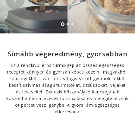
Simább végeredmény, gyorsabban
Ez a rendkívül erős turmixgép az összes egészséges
receptet könnyen és gyorsan képes kezelni; magvakból,
zöldségekből, szárított és fagyasztott gyümölcsökből
készít selymes állagú turmixokat, dzsúszokat, vajakat
és leveseket. Exkluzív hőszabályzó kancsójának
köszönhetően a levesek turmixolása és melegítése csak
öt percet vesz igénybe. A gyors, ám egészséges
étkezéshez.