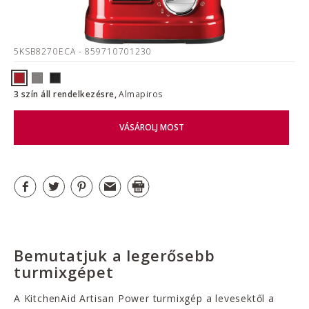
5KSB8270ECA
- 859710701230
3 szín áll rendelkezésre,
Almapiros
VÁSÁROLJ MOST
Bemutatjuk a legerősebb
turmixgépet
A KitchenAid Artisan Power turmixgép a levesektől a