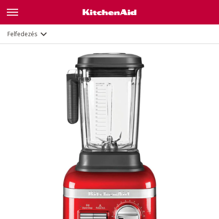
Jellemzők
Dokumentumok
Felfedezés