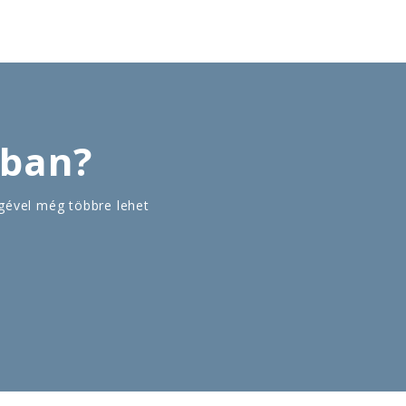
zban?
gével még többre lehet