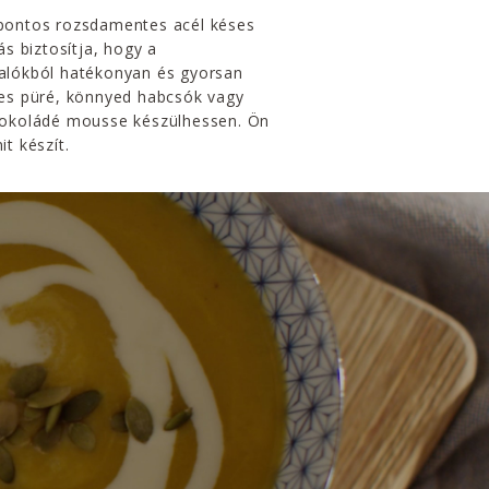
pontos rozsdamentes acél késes
tás biztosítja, hogy a
alókból hatékonyan és gyorsan
tes püré, könnyed habcsók vagy
sokoládé mousse készülhessen. Ön
it készít.