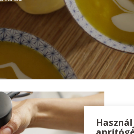
Használ
aprítóg