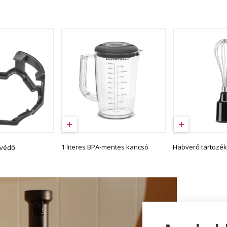
1 literes BPA-mentes kancsó
Habverő tartozé
yvédő