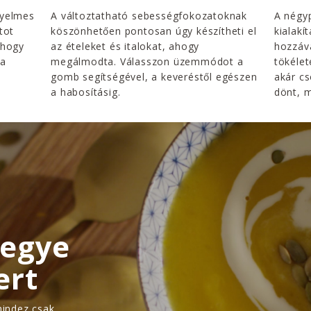
nyelmes
A változtatható sebességfokozatoknak
A négy
tot
köszönhetően pontosan úgy készítheti el
kialakí
 hogy
az ételeket és italokat, ahogy
hozzáv
 a
megálmodta. Válasszon üzemmódot a
tökéle
gomb segítségével, a keveréstől egészen
akár c
a habosításig.
dönt, m
Vegye
ert
mindez csak