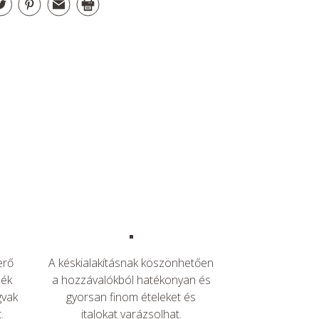
erő
A késkialakításnak köszönhetően
zék
a hozzávalókból hatékonyan és
gvak
gyorsan finom ételeket és
.
italokat varázsolhat.