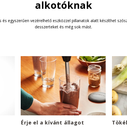
alkotóknak
 és egyszerűen vezérelhető eszközzel pillanatok alatt készíthet szós
desszerteket és még sok mást.
Érje el a kívánt állagot
Tökél