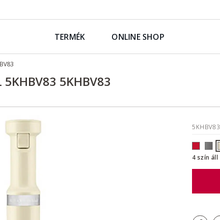
TERMÉK
ONLINE SHOP
BV83
 5KHBV83 5KHBV83
5KHBV8
4 szín ál