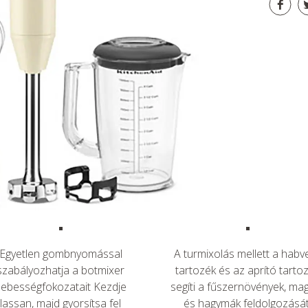
Egyetlen gombnyomással
A turmixolás mellett a habv
szabályozhatja a botmixer
tartozék és az aprító tarto
sebességfokozatait Kezdje
segíti a fűszernövények, ma
lassan, majd gyorsítsa fel
és hagymák feldolgozását