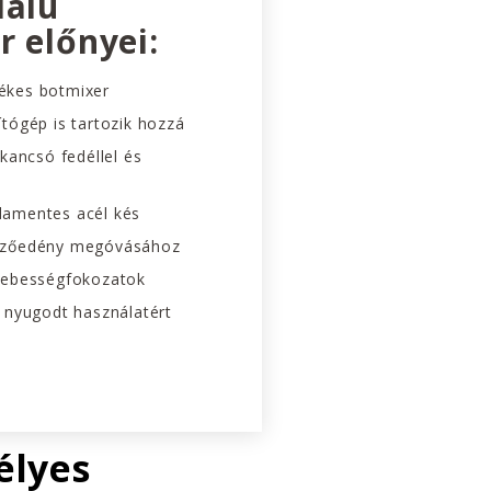
dalú
r előnyei:
ékes botmixer
tógép is tartozik hozzá
őkancsó fedéllel és
damentes acél kés
őzőedény megóvásához
sebességfokozatok
a nyugodt használatért
élyes