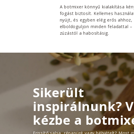
A botmixer könnyű kialakítása ké
fogást biztosít. Kellemes használa
nyújt, és egyben elég erős ahhoz,
elboldoguljon minden feladattal –
zúzástól a habosításig.
Sikerült
inspirálnunk? 
kézbe a botmix
Frissítő salsa, répapüré vagy bébiételt? Most 