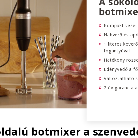
A sokol
botmixe
Kompakt vezet
Habverő és aprí
1 literes kever
fogantyúval
Hatékony rozs
Edényvédő a f
Változtatható 
2 év garancia 
ldalú botmixer a szenved