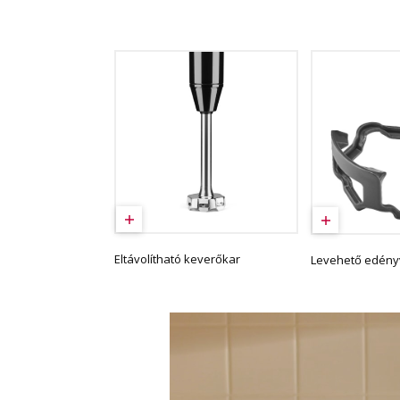
Eltávolítható keverőkar
Levehető edén