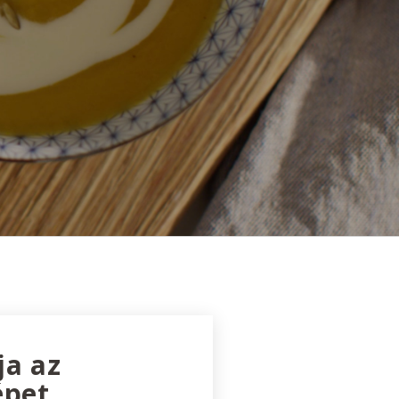
ja az
épet