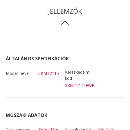
JELLEMZŐK
ÁLTALÁNOS SPECIFIKÁCIÓK
Kereskedelmi
Modell neve
5KMT2115
kód
5KMT2115EWH
MŰSZAKI ADATOK
Test anyaga
Tiszta fém
Feszültség (V)
220-240