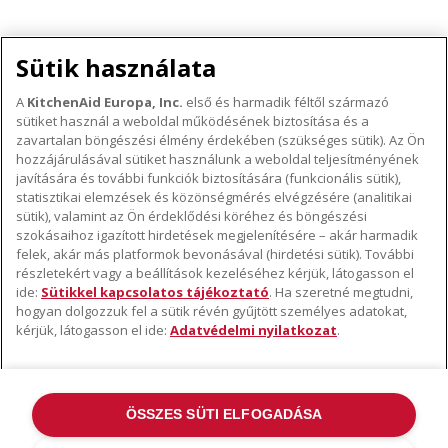
Sütik használata
A
KitchenAid Europa, Inc.
első és harmadik féltől származó
sütiket használ a weboldal működésének biztosítása és a
A KITCHENAID MÁRKÁRÓL
zavartalan böngészési élmény érdekében (szükséges sütik). Az Ön
hozzájárulásával sütiket használunk a weboldal teljesítményének
A márka lényege
javítására és további funkciók biztosítására (funkcionális sütik),
TÁMOGATÁS
A márka története
statisztikai elemzések és közönségmérés elvégzésére (analitikai
Hol lehet megvenni
sütik), valamint az Ön érdeklődési köréhez és böngészési
ODR
szokásaihoz igazított hirdetések megjelenítésére – akár harmadik
KÖVESSEN BENNÜNKET
Garancia és dokumentumok
felek, akár más platformok bevonásával (hirdetési sütik). További
részletekért vagy a beállítások kezeléséhez kérjük, látogasson el
Ügyfélszolgálat
ide:
Sütikkel kapcsolatos tájékoztató
. Ha szeretné megtudni,
hogyan dolgozzuk fel a sütik révén gyűjtött személyes adatokat,
kérjük, látogasson el ide:
Adatvédelmi nyilatkozat
.
ÖSSZES SÜTI ELFOGADÁSA
©2022 Minden jog fenntartva. A KitchenAid és a robotgép kialakítása az