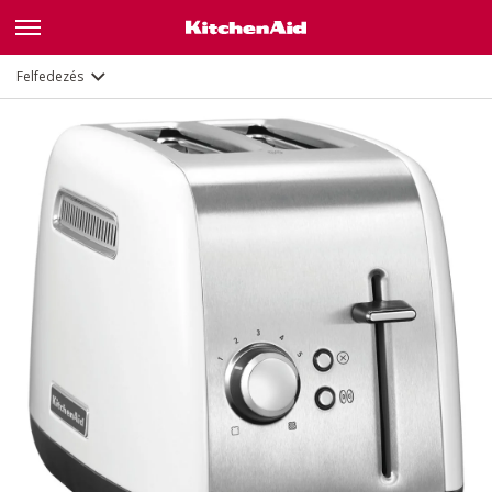
Leírás
Jellemzők
Dokumentumok
Felfedezés