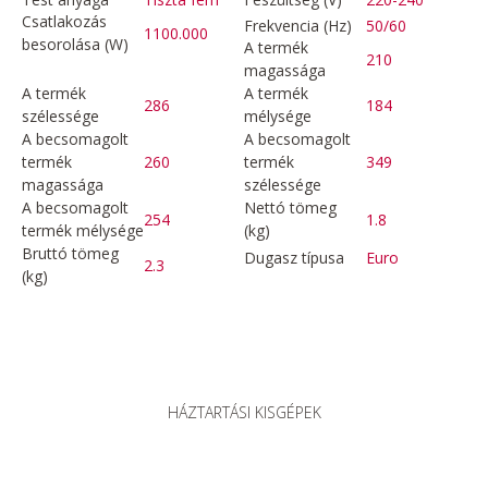
Csatlakozás
Frekvencia (Hz)
50/60
1100.000
besorolása (W)
A termék
210
magassága
A termék
A termék
286
184
szélessége
mélysége
A becsomagolt
A becsomagolt
termék
260
termék
349
magassága
szélessége
A becsomagolt
Nettó tömeg
254
1.8
termék mélysége
(kg)
Bruttó tömeg
Dugasz típusa
Euro
2.3
(kg)
HÁZTARTÁSI KISGÉPEK