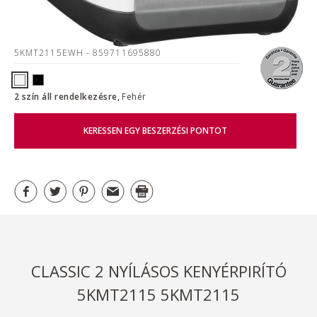
5KMT2115EWH
- 859711695880
2 szín áll rendelkezésre,
Fehér
KERESSEN EGY BESZERZÉSI PONTOT
CLASSIC 2 NYÍLÁSOS KENYÉRPIRÍTÓ
5KMT2115 5KMT2115