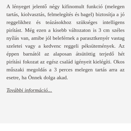
A lényeget jelentő négy kifinomult funkció (melegen
tartás, kiolvasztás, felmelegítés és bagel) biztosítja a jó
reggelikhez és teázásokhoz szükséges intelligens
pirítást. Még ezen a kisebb változaton is 3 cm széles
nyílás van, amibe jól beleférnek a parasztkenyér vastag
szeletei vagy a kedvenc reggeli péksütemények. Az
éppen barnától az alaposan átsütöttig terjedő hét
pirítási fokozat az egész család igényeit kielégíti. Okos
műszaki megoldás a 3 perces melegen tartás arra az
esetre, ha Önnek dolga akad.
További információ...