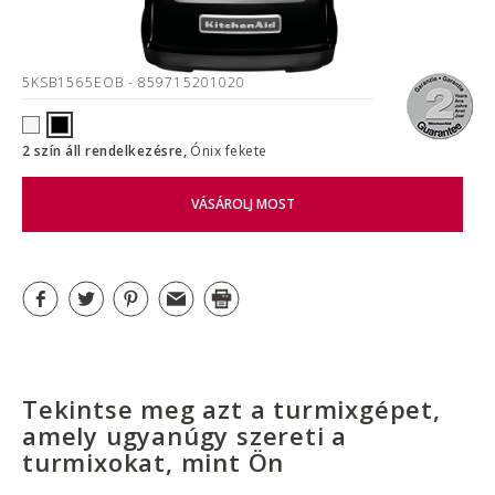
5KSB1565EOB
- 859715201020
2 szín áll rendelkezésre,
Ónix fekete
VÁSÁROLJ MOST
Tekintse meg azt a turmixgépet,
amely ugyanúgy szereti a
turmixokat, mint Ön