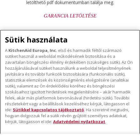
letölthető pdf dokumentumban találja meg.
GARANCIA LETÖLTÉSE
Sütik használata
A
KitchenAid Europa, Inc.
első és harmadik féltől származó
sütiket használ a weboldal működésének biztosítása és a
A KITCHENAID MÁRKÁRÓL
zavartalan böngészési élmény érdekében (szükséges sütik). Az Ön
hozzájárulásával sütiket használunk a weboldal teljesítményének
A márka lényege
javítására és további funkciók biztosítására (funkcionális sütik),
TÁMOGATÁS
A márka története
statisztikai elemzések és közönségmérés elvégzésére (analitikai
sütik), valamint az Ön érdeklődési köréhez és böngészési
Hol lehet megvenni
ODR
szokásaihoz igazított hirdetések megjelenítésére – akár harmadik
KÖVESSEN BENNÜNKET
Garancia és dokumentumok
felek, akár más platformok bevonásával (hirdetési sütik). További
részletekért vagy a beállítások kezeléséhez kérjük, látogasson el
Ügyfélszolgálat
ide:
Sütikkel kapcsolatos tájékoztató
. Ha szeretné megtudni,
hogyan dolgozzuk fel a sütik révén gyűjtött személyes adatokat,
kérjük, látogasson el ide:
Adatvédelmi nyilatkozat
.