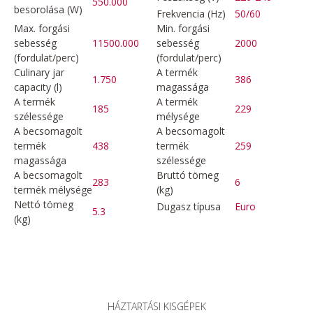
550.000
besorolása (W)
Frekvencia (Hz)
50/60
Max. forgási
Min. forgási
sebesség
11500.000
sebesség
2000
(fordulat/perc)
(fordulat/perc)
Culinary jar
A termék
1.750
386
capacity (l)
magassága
A termék
A termék
185
229
szélessége
mélysége
A becsomagolt
A becsomagolt
termék
438
termék
259
magassága
szélessége
A becsomagolt
Bruttó tömeg
283
6
termék mélysége
(kg)
Nettó tömeg
Dugasz típusa
Euro
5.3
(kg)
HÁZTARTÁSI KISGÉPEK