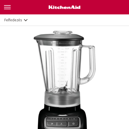
Leírás
Jellemzők
Dokumentumok
Felfedezés