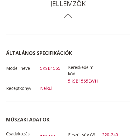
JELLEMZŐK
ÁLTALÁNOS SPECIFIKÁCIÓK
Kereskedelmi
Modell neve
5KSB1565
kód
5KSB1565EWH
Receptkönyv
Nélkül
MŰSZAKI ADATOK
Csatlakozás
Feszültség (V)
220-240