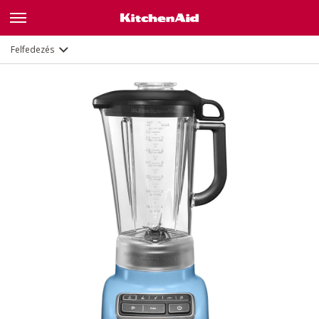
Jellemzők
Dokumentumok
Felfedezés