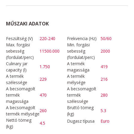
MŰSZAKI ADATOK
Feszültség (V)
220-240
Frekvencia (Hz)
50/60
Max. forgási
Min. forgási
sebesség
11500.000
sebesség
2000
(fordulat/perc)
(fordulat/perc)
Culinary jar
A termék
1.750
419
capacity (l)
magassága
A termék
A termék
229
216
szélessége
mélysége
A becsomagolt
A becsomagolt
termék
470
termék
280
magassága
szélessége
A becsomagolt
Bruttó tömeg
260
5.3
termék mélysége
(kg)
Nettó tömeg
Dugasz típusa
Euro
4.5
(kg)