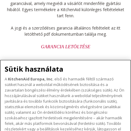
garanciával, amely megvédi a vásárlót mindenféle gyártási
hibától. Egyes termékekre a KitchenAid különleges feltételeket
tart fenn.
A jogi és a szerződéses garancia általános feltételeit az itt
letölthető pdf dokumentumban találja meg.
GARANCIA LETÖLTÉSE
Sütik használata
A
KitchenAid Europa, Inc.
első és harmadik féltől származó
sütiket használ a weboldal működésének biztosítása és a
A KITCHENAID MÁRKÁRÓL
zavartalan böngészési élmény érdekében (szükséges sütik). Az Ön
hozzájárulásával sütiket használunk a weboldal teljesítményének
A márka lényege
javítására és további funkciók biztosítására (funkcionális sütik),
TÁMOGATÁS
A márka története
statisztikai elemzések és közönségmérés elvégzésére (analitikai
sütik), valamint az Ön érdeklődési köréhez és böngészési
Hol lehet megvenni
ODR
szokásaihoz igazított hirdetések megjelenítésére – akár harmadik
KÖVESSEN BENNÜNKET
Garancia és dokumentumok
felek, akár más platformok bevonásával (hirdetési sütik). További
részletekért vagy a beállítások kezeléséhez kérjük, látogasson el
Ügyfélszolgálat