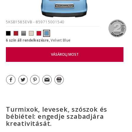
5KSB1585EVB
- 859715001540
6 szín áll rendelkezésre,
Velvet Blue
VÁSÁROLJ MOST
Turmixok, levesek, szószok és
bébiétel: engedje szabadjára
kreativitását.