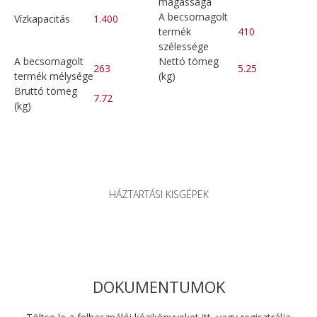
magassága
A becsomagolt
Vízkapacitás
1.400
termék
410
szélessége
A becsomagolt
Nettó tömeg
263
5.25
termék mélysége
(kg)
Bruttó tömeg
7.72
(kg)
HÁZTARTÁSI KISGÉPEK
DOKUMENTUMOK