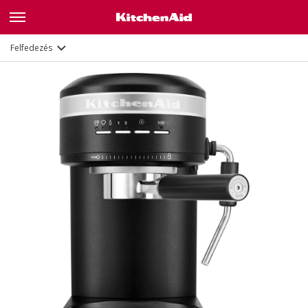
Jellemzők
Dokumentumok
Felfedezés