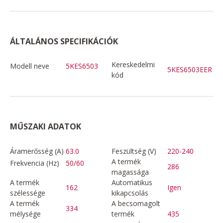
ÁLTALÁNOS SPECIFIKÁCIÓK
Kereskedelmi
Modell neve
5KES6503
5KES6503EER
kód
MŰSZAKI ADATOK
Áramerősség (A)
63.0
Feszültség (V)
220-240
A termék
Frekvencia (Hz)
50/60
286
magassága
A termék
Automatikus
162
Igen
szélessége
kikapcsolás
A termék
A becsomagolt
334
mélysége
termék
435