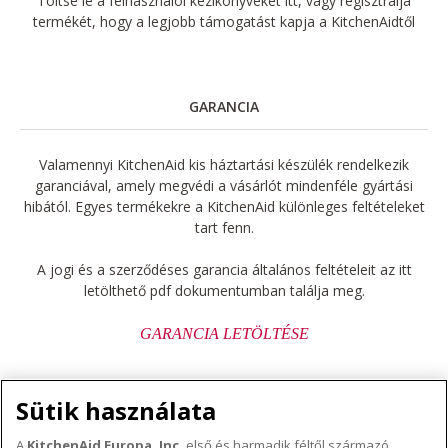
Töltse le a felhasználói kézikönyveket itt, vagy regisztrálja
termékét, hogy a legjobb támogatást kapja a KitchenAidtől
GARANCIA
Valamennyi KitchenAid kis háztartási készülék rendelkezik
garanciával, amely megvédi a vásárlót mindenféle gyártási
hibától. Egyes termékekre a KitchenAid különleges feltételeket
tart fenn.
A jogi és a szerződéses garancia általános feltételeit az itt
letölthető pdf dokumentumban találja meg.
GARANCIA LETÖLTÉSE
Sütik használata
A
KitchenAid Europa, Inc.
első és harmadik féltől származó