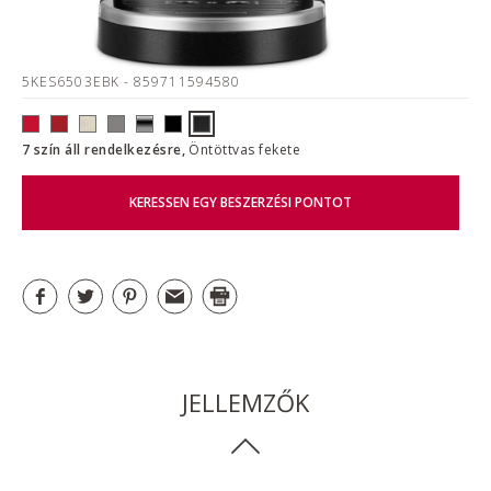
5KES6503EBK
- 859711594580
7 szín áll rendelkezésre,
Öntöttvas fekete
KERESSEN EGY BESZERZÉSI PONTOT
JELLEMZŐK