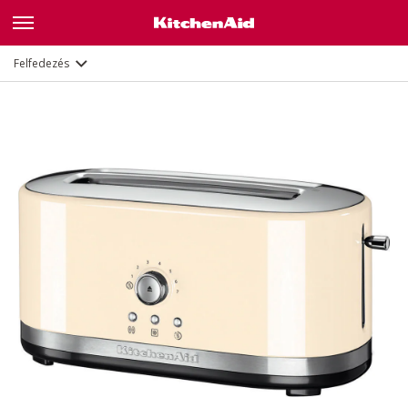
Jellemzők
Dokumentumok
Felfedezés