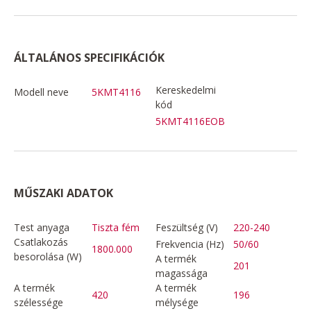
ÁLTALÁNOS SPECIFIKÁCIÓK
Kereskedelmi
Modell neve
5KMT4116
kód
5KMT4116EOB
MŰSZAKI ADATOK
Test anyaga
Tiszta fém
Feszültség (V)
220-240
Csatlakozás
Frekvencia (Hz)
50/60
1800.000
besorolása (W)
A termék
201
magassága
A termék
A termék
420
196
szélessége
mélysége