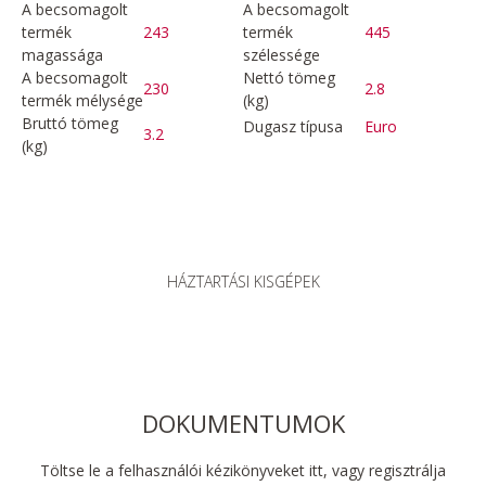
A becsomagolt
A becsomagolt
termék
243
termék
445
magassága
szélessége
A becsomagolt
Nettó tömeg
230
2.8
termék mélysége
(kg)
Bruttó tömeg
Dugasz típusa
Euro
3.2
(kg)
HÁZTARTÁSI KISGÉPEK
DOKUMENTUMOK
Töltse le a felhasználói kézikönyveket itt, vagy regisztrálja