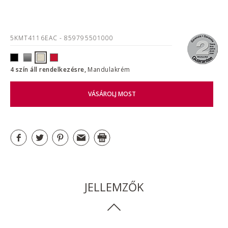
5KMT4116EAC
- 859795501000
4 szín áll rendelkezésre,
Mandulakrém
VÁSÁROLJ MOST
JELLEMZŐK