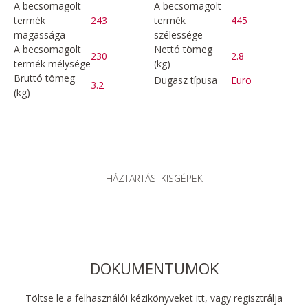
A becsomagolt
A becsomagolt
termék
243
termék
445
magassága
szélessége
A becsomagolt
Nettó tömeg
230
2.8
termék mélysége
(kg)
Bruttó tömeg
Dugasz típusa
Euro
3.2
(kg)
HÁZTARTÁSI KISGÉPEK
DOKUMENTUMOK
Töltse le a felhasználói kézikönyveket itt, vagy regisztrálja