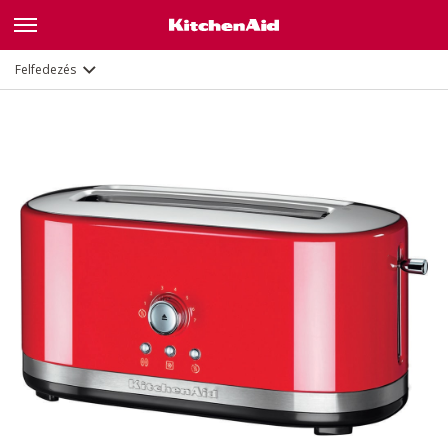
Jellemzők
Dokumentumok
Felfedezés