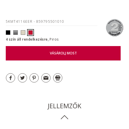
5KMT4116EER
- 859795501010
4 szín áll rendelkezésre,
Piros
VÁSÁROLJ MOST
JELLEMZŐK