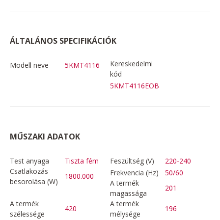
ÁLTALÁNOS SPECIFIKÁCIÓK
Kereskedelmi
Modell neve
5KMT4116
kód
5KMT4116EOB
MŰSZAKI ADATOK
Test anyaga
Tiszta fém
Feszültség (V)
220-240
Csatlakozás
Frekvencia (Hz)
50/60
1800.000
besorolása (W)
A termék
201
magassága
A termék
A termék
420
196
szélessége
mélysége