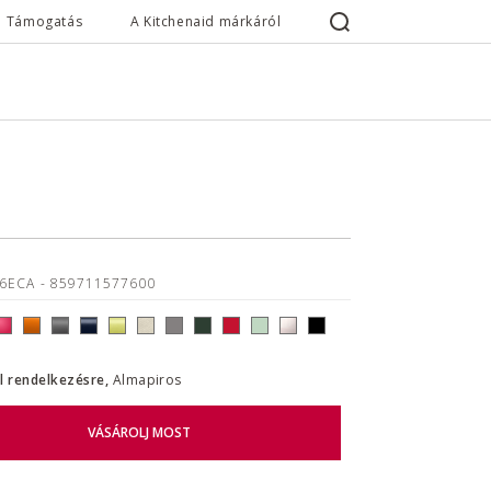
Támogatás
A Kitchenaid márkáról
26ECA
- 859711577600
ll rendelkezésre,
Almapiros
VÁSÁROLJ MOST