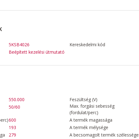
K
5KSB4026
Kereskedelmi kód
Beépített kezelési útmutató
550.000
Feszültség (V)
Max. forgási sebesség
50/60
(fordulat/perc)
perc)
600
A termék magassága
193
A termék mélysége
ága
279
A becsomagolt termék szélessége