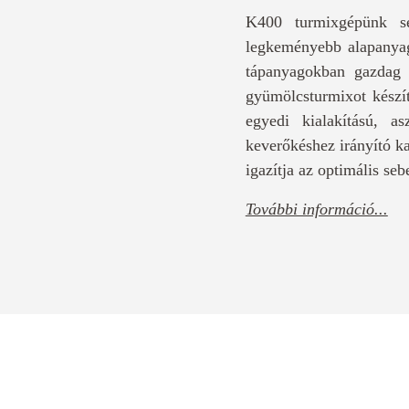
K400 turmixgépünk se
legkeményebb alapanyag
tápanyagokban gazdag h
gyümölcsturmixot készí
egyedi kialakítású, a
keverőkéshez irányító ka
igazítja az optimális seb
További információ...