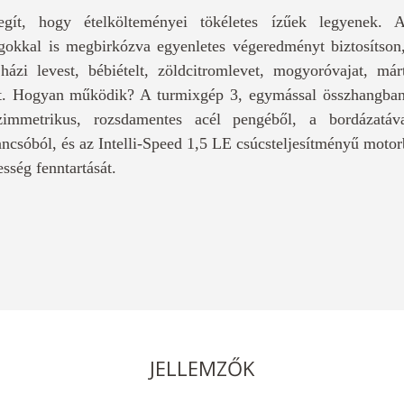
gít, hogy ételkölteményei tökéletes ízűek legyenek. A
okkal is megbirkózva egyenletes végeredményt biztosítson, 
ázi levest, bébiételt, zöldcitromlevet, mogyoróvajat, márt
t. Hogyan működik? A turmixgép 3, egymással összhangban
szimmetrikus, rozsdamentes acél pengéből, a bordázatá
ncsóból, és az Intelli-Speed 1,5 LE csúcsteljesítményű motor
esség fenntartását.
JELLEMZŐK