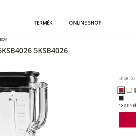
TERMÉK
ONLINE SHOP
4026
5KSB4026 5KSB4026
5KSB40
15 szín á