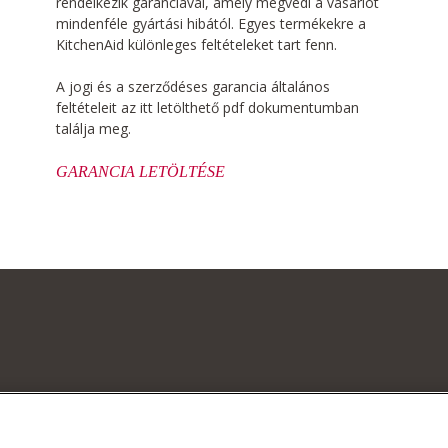
rendelkezik garanciával, amely megvédi a vásárlót
mindenféle gyártási hibától. Egyes termékekre a
KitchenAid különleges feltételeket tart fenn.
A jogi és a szerződéses garancia általános
feltételeit az itt letölthető pdf dokumentumban
találja meg.
GARANCIA LETÖLTÉSE