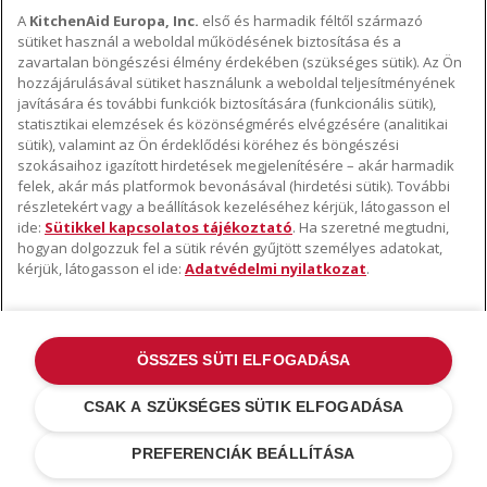
A
KitchenAid Europa, Inc.
első és harmadik féltől származó
sütiket használ a weboldal működésének biztosítása és a
A KITCHENAID MÁRKÁRÓL
zavartalan böngészési élmény érdekében (szükséges sütik). Az Ön
hozzájárulásával sütiket használunk a weboldal teljesítményének
A márka lényege
javítására és további funkciók biztosítására (funkcionális sütik),
TÁMOGATÁS
A márka története
statisztikai elemzések és közönségmérés elvégzésére (analitikai
sütik), valamint az Ön érdeklődési köréhez és böngészési
Hol lehet megvenni
ODR
szokásaihoz igazított hirdetések megjelenítésére – akár harmadik
KÖVESSEN BENNÜNKET
Garancia és dokumentumok
felek, akár más platformok bevonásával (hirdetési sütik). További
részletekért vagy a beállítások kezeléséhez kérjük, látogasson el
Ügyfélszolgálat
ide:
Sütikkel kapcsolatos tájékoztató
. Ha szeretné megtudni,
hogyan dolgozzuk fel a sütik révén gyűjtött személyes adatokat,
kérjük, látogasson el ide:
Adatvédelmi nyilatkozat
.
ÖSSZES SÜTI ELFOGADÁSA
©2022 Minden jog fenntartva. A KitchenAid és a robotgép kialakítása az
USA-ban és máshol bejegyzett védjegyek .
Adatvédelmi nyilatkozat
.
CSAK A SZÜKSÉGES SÜTIK ELFOGADÁSA
Sütik
.
További országok
PREFERENCIÁK BEÁLLÍTÁSA