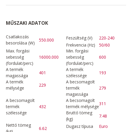
MŰSZAKI ADATOK
Csatlakozás
Feszültség (V)
220-240
550.000
besorolása (W)
Frekvencia (Hz)
50/60
Max. forgási
Min. forgási
sebesség
16000.000
sebesség
600
(fordulat/perc)
(fordulat/perc)
A termék
A termék
401
193
magassága
szélessége
A termék
A becsomagolt
229
mélysége
termék
279
magassága
A becsomagolt
A becsomagolt
311
termék
432
termék mélysége
szélessége
Bruttó tömeg
7.48
(kg)
Nettó tömeg
Dugasz típusa
Euro
6.62
(kg)