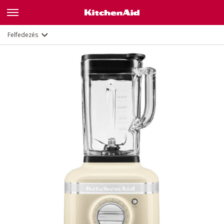
Leírás
Jellemzők
Dokumentumok
Felfedezés