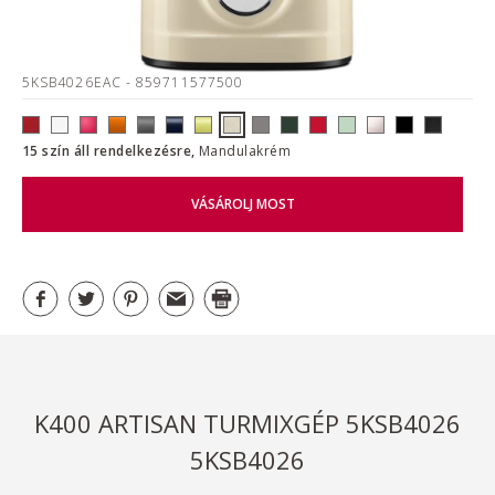
5KSB4026EAC
- 859711577500
15 szín áll rendelkezésre,
Mandulakrém
VÁSÁROLJ MOST
K400 ARTISAN TURMIXGÉP 5KSB4026
5KSB4026