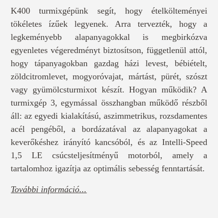
K400 turmixgépünk segít, hogy ételkölteményei
tökéletes ízűek legyenek. Arra tervezték, hogy a
legkeményebb alapanyagokkal is megbirkózva
egyenletes végeredményt biztosítson, függetlenül attól,
hogy tápanyagokban gazdag házi levest, bébiételt,
zöldcitromlevet, mogyoróvajat, mártást, pürét, szószt
vagy gyümölcsturmixot készít. Hogyan működik? A
turmixgép 3, egymással összhangban működő részből
áll: az egyedi kialakítású, aszimmetrikus, rozsdamentes
acél pengéből, a bordázatával az alapanyagokat a
keverőkéshez irányító kancsóból, és az Intelli-Speed
1,5 LE csúcsteljesítményű motorból, amely a
tartalomhoz igazítja az optimális sebesség fenntartását.
További információ...