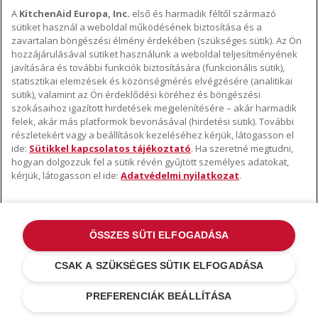
A
KitchenAid Europa, Inc.
első és harmadik féltől származó
sütiket használ a weboldal működésének biztosítása és a
A KITCHENAID MÁRKÁRÓL
zavartalan böngészési élmény érdekében (szükséges sütik). Az Ön
hozzájárulásával sütiket használunk a weboldal teljesítményének
A márka lényege
javítására és további funkciók biztosítására (funkcionális sütik),
TÁMOGATÁS
A márka története
statisztikai elemzések és közönségmérés elvégzésére (analitikai
sütik), valamint az Ön érdeklődési köréhez és böngészési
Hol lehet megvenni
ODR
szokásaihoz igazított hirdetések megjelenítésére – akár harmadik
KÖVESSEN BENNÜNKET
Garancia és dokumentumok
felek, akár más platformok bevonásával (hirdetési sütik). További
részletekért vagy a beállítások kezeléséhez kérjük, látogasson el
Ügyfélszolgálat
ide:
Sütikkel kapcsolatos tájékoztató
. Ha szeretné megtudni,
hogyan dolgozzuk fel a sütik révén gyűjtött személyes adatokat,
kérjük, látogasson el ide:
Adatvédelmi nyilatkozat
.
ÖSSZES SÜTI ELFOGADÁSA
©2022 Minden jog fenntartva. A KitchenAid és a robotgép kialakítása az
USA-ban és máshol bejegyzett védjegyek .
Adatvédelmi nyilatkozat
.
CSAK A SZÜKSÉGES SÜTIK ELFOGADÁSA
Sütik
.
További országok
PREFERENCIÁK BEÁLLÍTÁSA