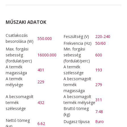
MŰSZAKI ADATOK
Csatlakozás
Feszültség (V)
220-240
550.000
besorolása (W)
Frekvencia (Hz)
50/60
Max. forgási
Min. forgási
sebesség
16000.000
sebesség
600
(fordulat/perc)
(fordulat/perc)
A termék
A termék
401
193
magassága
szélessége
A termék
A becsomagolt
229
mélysége
termék
279
magassága
A becsomagolt
A becsomagolt
311
termék
432
termék mélysége
szélessége
Bruttó tömeg
7.48
(kg)
Nettó tömeg
Dugasz típusa
Euro
6.62
(kg)