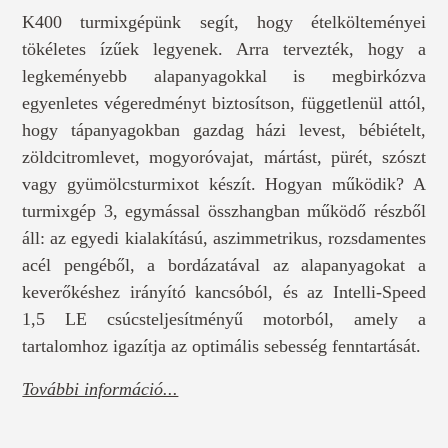
K400 turmixgépünk segít, hogy ételkölteményei
tökéletes ízűek legyenek. Arra tervezték, hogy a
legkeményebb alapanyagokkal is megbirkózva
egyenletes végeredményt biztosítson, függetlenül attól,
hogy tápanyagokban gazdag házi levest, bébiételt,
zöldcitromlevet, mogyoróvajat, mártást, pürét, szószt
vagy gyümölcsturmixot készít. Hogyan működik? A
turmixgép 3, egymással összhangban működő részből
áll: az egyedi kialakítású, aszimmetrikus, rozsdamentes
acél pengéből, a bordázatával az alapanyagokat a
keverőkéshez irányító kancsóból, és az Intelli-Speed
1,5 LE csúcsteljesítményű motorból, amely a
tartalomhoz igazítja az optimális sebesség fenntartását.
További információ...