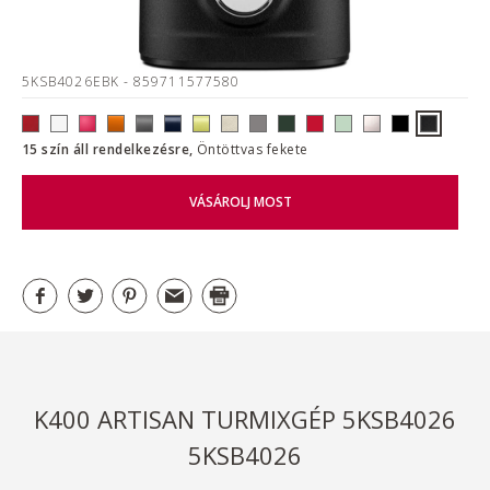
5KSB4026EBK
- 859711577580
15 szín áll rendelkezésre,
Öntöttvas fekete
VÁSÁROLJ MOST
K400 ARTISAN TURMIXGÉP 5KSB4026
5KSB4026