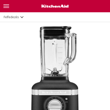
Leírás
Jellemzők
Dokumentumok
Felfedezés