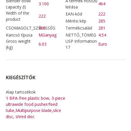
Blender bowl
A termék hosszú
3.100
464
capacity (l)
leírása
Width of the
EAN-kód
222
222
product
Mérési kép
285
CSOMAGOLT_SZÉLESSÉG
496
Termékcsalád
281
Kancsó típusa
Műanyag
NETTÓ_TÖMEG
4.54
Gross weight
USP information
6.03
Euro
(kg)
17
KIEGÉSZÍTŐK
Alap tartozékok
1 BPA-free plastic bow, 3-piece
ultrawide food pusher/feed
tube,Multipurpose blade,slice
disc, shred disc