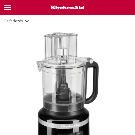
Leírás
Jellemzők
Dokumentumok
Felfedezés