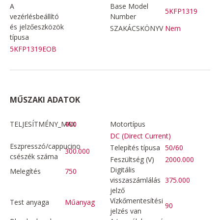
A
Base Model
5KFP1319
vezérlésbeállító
Number
és jelzőeszközök
SZAKÁCSKÖNYV
Nem
típusa
5KFP1319EOB
MŰSZAKI ADATOK
TELJESÍTMÉNY_MAX
400
Motortípus
DC (Direct Current)
Eszpresszó/cappucino
Telepítés típusa
50/60
300.000
csészék száma
Feszültség (V)
2000.000
Digitális
Melegítés
750
visszaszámlálás
375.000
jelző
Vízkőmentesítési
Test anyaga
Műanyag
90
jelzés van