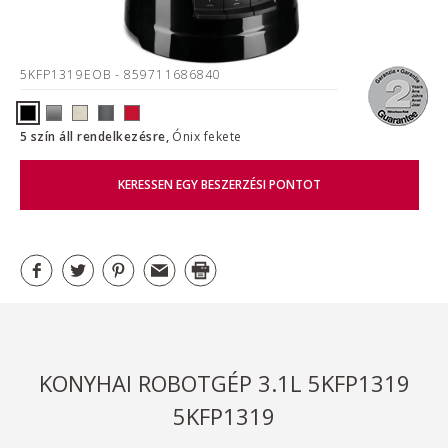
5KFP1319EOB
- 859711686840
5 szín áll rendelkezésre,
Ónix fekete
KERESSEN EGY BESZERZÉSI PONTOT
KONYHAI ROBOTGÉP 3.1L 5KFP1319
5KFP1319