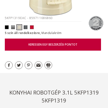
5KFP1319EAC
- 859711686860
5 szín áll rendelkezésre,
Mandulakrém
KERESSEN EGY BESZERZÉSI PONTOT
KONYHAI ROBOTGÉP 3.1L 5KFP1319
5KFP1319