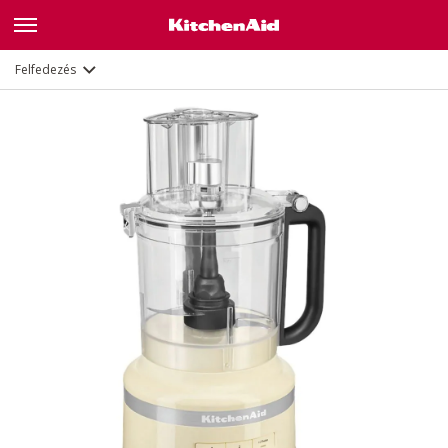
Leírás
Jellemzők
Dokumentumok
Felfedezés