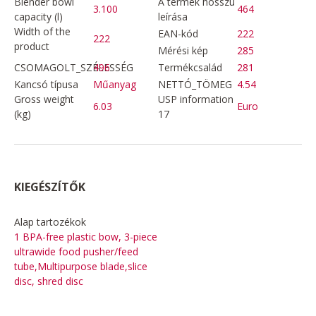
Blender bowl
A termék hosszú
3.100
464
capacity (l)
leírása
Width of the
EAN-kód
222
222
product
Mérési kép
285
CSOMAGOLT_SZÉLESSÉG
496
Termékcsalád
281
Kancsó típusa
Műanyag
NETTÓ_TÖMEG
4.54
Gross weight
USP information
6.03
Euro
(kg)
17
KIEGÉSZÍTŐK
Alap tartozékok
1 BPA-free plastic bow, 3-piece
ultrawide food pusher/feed
tube,Multipurpose blade,slice
disc, shred disc