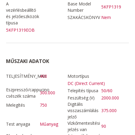
A
Base Model
5KFP1319
vezérlésbeállító
Number
és jelzőeszközök
SZAKÁCSKÖNYV
Nem
típusa
5KFP1319EOB
MŰSZAKI ADATOK
TELJESÍTMÉNY_MAX
400
Motortípus
DC (Direct Current)
Eszpresszó/cappucino
Telepítés típusa
50/60
300.000
csészék száma
Feszültség (V)
2000.000
Digitális
Melegítés
750
visszaszámlálás
375.000
jelző
Vízkőmentesítési
Test anyaga
Műanyag
90
jelzés van