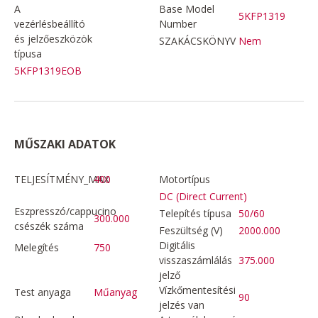
A
Base Model
5KFP1319
vezérlésbeállító
Number
és jelzőeszközök
SZAKÁCSKÖNYV
Nem
típusa
5KFP1319EOB
MŰSZAKI ADATOK
TELJESÍTMÉNY_MAX
400
Motortípus
DC (Direct Current)
Eszpresszó/cappucino
Telepítés típusa
50/60
300.000
csészék száma
Feszültség (V)
2000.000
Digitális
Melegítés
750
visszaszámlálás
375.000
jelző
Vízkőmentesítési
Test anyaga
Műanyag
90
jelzés van