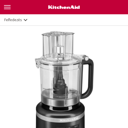
Leírás
Jellemzők
Dokumentumok
Felfedezés