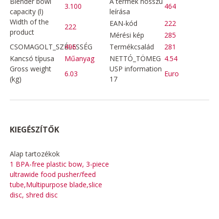
Blender bowl
A termék hosszú
3.100
464
capacity (l)
leírása
Width of the
EAN-kód
222
222
product
Mérési kép
285
CSOMAGOLT_SZÉLESSÉG
496
Termékcsalád
281
Kancsó típusa
Műanyag
NETTÓ_TÖMEG
4.54
Gross weight
USP information
6.03
Euro
(kg)
17
KIEGÉSZÍTŐK
Alap tartozékok
1 BPA-free plastic bow, 3-piece
ultrawide food pusher/feed
tube,Multipurpose blade,slice
disc, shred disc