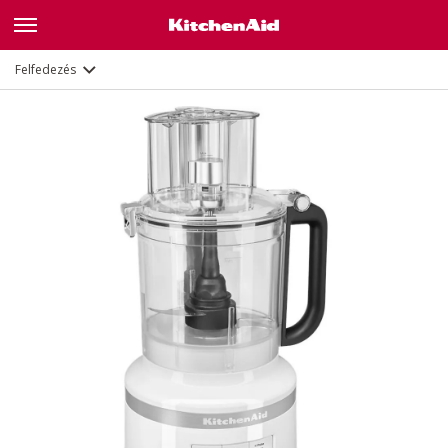
Leírás
Jellemzők
Dokumentumok
Felfedezés