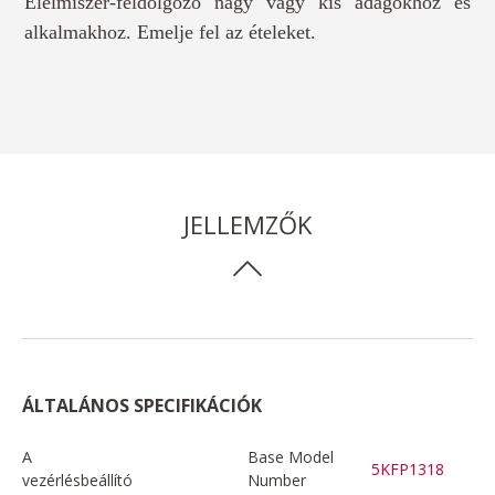
Élelmiszer-feldolgozó nagy vagy kis adagokhoz és
alkalmakhoz. Emelje fel az ételeket.
JELLEMZŐK
ÁLTALÁNOS SPECIFIKÁCIÓK
A
Base Model
5KFP1318
vezérlésbeállító
Number