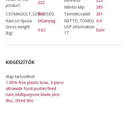
EAN-kód
222
222
product
Mérési kép
285
CSOMAGOLT_SZÉLESSÉG
496
Termékcsalád
281
Kancsó típusa
Műanyag
NETTÓ_TÖMEG
4.4
Gross weight
USP information
5.62
Euro
(kg)
17
KIEGÉSZÍTŐK
Alap tartozékok
1 BPA-free plastic bow, 3-piece
ultrawide food pusher/feed
tube,Multipurpose blade,slice
disc, shred disc