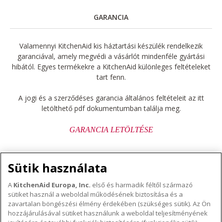
GARANCIA
Valamennyi KitchenAid kis háztartási készülék rendelkezik
garanciával, amely megvédi a vásárlót mindenféle gyártási
hibától. Egyes termékekre a KitchenAid különleges feltételeket
tart fenn.
A jogi és a szerződéses garancia általános feltételeit az itt
letölthető pdf dokumentumban találja meg.
GARANCIA LETÖLTÉSE
Sütik használata
A
KitchenAid Europa, Inc.
első és harmadik féltől származó
sütiket használ a weboldal működésének biztosítása és a
A KITCHENAID MÁRKÁRÓL
zavartalan böngészési élmény érdekében (szükséges sütik). Az Ön
hozzájárulásával sütiket használunk a weboldal teljesítményének
A márka lényege