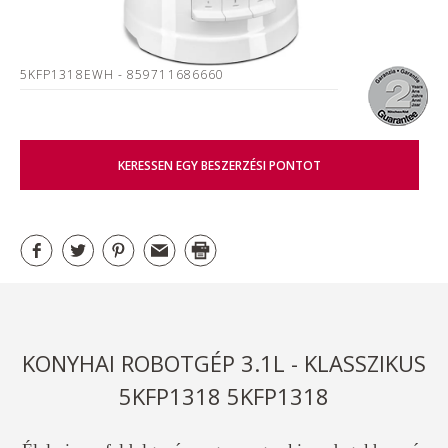
5KFP1318EWH
- 859711686660
KERESSEN EGY BESZERZÉSI PONTOT
KONYHAI ROBOTGÉP 3.1L - KLASSZIKUS
5KFP1318 5KFP1318