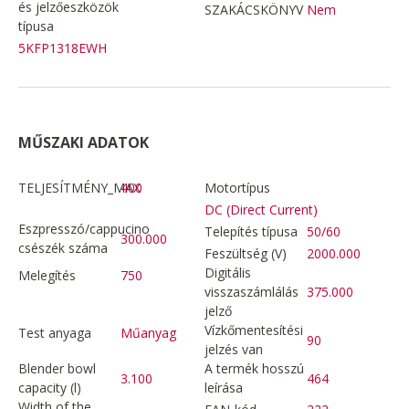
és jelzőeszközök
SZAKÁCSKÖNYV
Nem
típusa
5KFP1318EWH
MŰSZAKI ADATOK
TELJESÍTMÉNY_MAX
400
Motortípus
DC (Direct Current)
Eszpresszó/cappucino
Telepítés típusa
50/60
300.000
csészék száma
Feszültség (V)
2000.000
Digitális
Melegítés
750
visszaszámlálás
375.000
jelző
Vízkőmentesítési
Test anyaga
Műanyag
90
jelzés van
Blender bowl
A termék hosszú
3.100
464
capacity (l)
leírása
Width of the