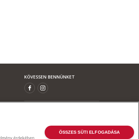
KÖVESSEN BENNÜNKET
ÖSSZES SÜTI ELFOGADÁSA
i élmény érdekében