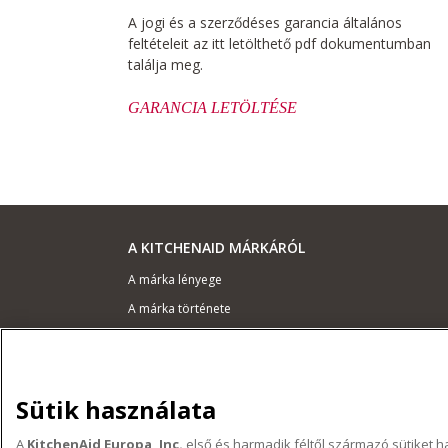
A jogi és a szerződéses garancia általános
feltételeit az itt letölthető pdf dokumentumban
találja meg.
GARANCIA LETÖLTÉSE
A KITCHENAID MÁRKÁRÓL
A márka lényege
A márka története
ODR
TÁMOGATÁS
Sütik használata
Hol lehet megvenni
A
KitchenAid Europa, Inc.
első és harmadik féltől származó sütiket
Garancia és dokumentumok