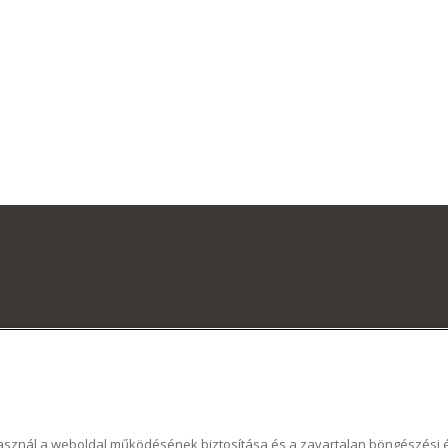
 használ a weboldal működésének biztosítása és a zavartalan böngészés