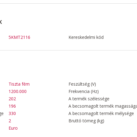
K
5KMT2116
Kereskedelmi kód
Tiszta fém
Feszültség (V)
1200.000
Frekvencia (Hz)
202
A termék szélessége
196
A becsomagolt termék magasság
ge
330
A becsomagolt termék mélysége
2
Bruttó tömeg (kg)
Euro