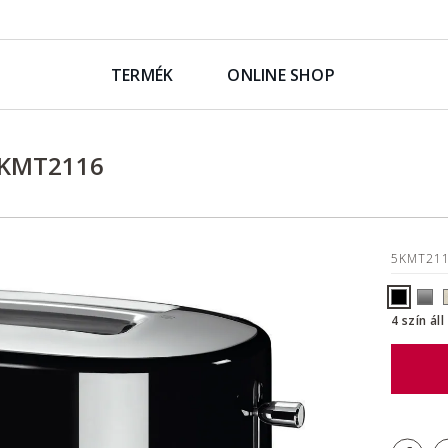
TERMÉK
ONLINE SHOP
5KMT2116
5KMT21
4 szín ál