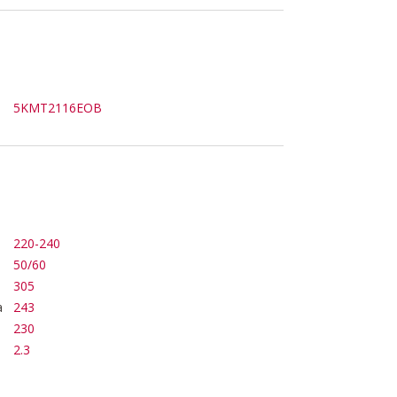
5KMT2116EOB
220-240
50/60
305
a
243
230
2.3