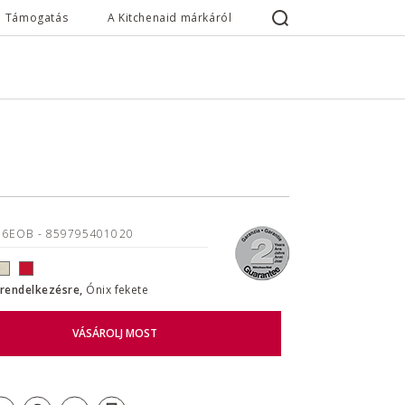
Támogatás
A Kitchenaid márkáról
16EOB
- 859795401020
l rendelkezésre,
Ónix fekete
VÁSÁROLJ MOST