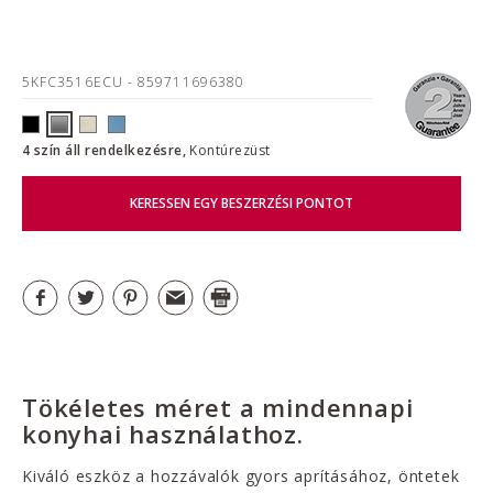
5KFC3516ECU
- 859711696380
4 szín áll rendelkezésre,
Kontúrezüst
KERESSEN EGY BESZERZÉSI PONTOT
Tökéletes méret a mindennapi
konyhai használathoz.
Kiváló eszköz a hozzávalók gyors aprításához, öntetek