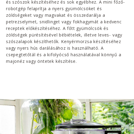
és szószok készítéséhez és sok egyébhez. A mini főző-
robotgép felaprítja a nyers gyümölcsöket és
zöldségeket vagy magvakat és összedarálja a
petrezselymet, snidlinget vagy fokhagymát a kedvenc
receptek előkészítéséhez. A főtt gyümölcsök és
zöldségek pürésítésével bébiételek, illetve leves- vagy
szószalapok készíthetők. Kenyérmorzsa készítéséhez
vagy nyers hús darálásához is használható. A
csepegtetőtál és a kifolyócső használatával könnyű a
majonéz vagy öntetek készítése.