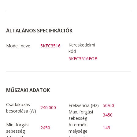
ÁLTALÁNOS SPECIFIKÁCIÓK
Kereskedelmi
Modell neve
5KFC3516
kód
5KFC3516EOB
MŰSZAKI ADATOK
Csatlakozás
Frekvencia (Hz)
50/60
240.000
besorolása (W)
Max. forgási
3450
sebesség
Min. forgási
A termék
2450
143
sebesség
mélysége