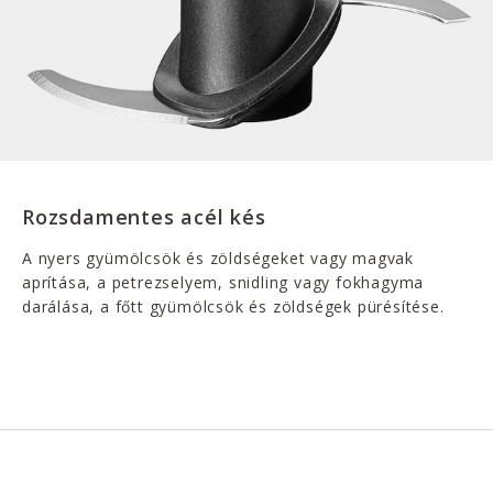
Rozsdamentes acél kés
A nyers gyümölcsök és zöldségeket vagy magvak
aprítása, a petrezselyem, snidling vagy fokhagyma
darálása, a főtt gyümölcsök és zöldségek pürésítése.