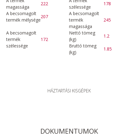
A termék
A termék
222
178
magassága
szélessége
A becsomagolt
A becsomagolt
207
termék mélysége
termék
245
magassága
A becsomagolt
Nettó tömeg
1.2
termék
172
(kg)
szélessége
Bruttó tömeg
1.85
(kg)
HÁZTARTÁSI KISGÉPEK
DOKUMENTUMOK