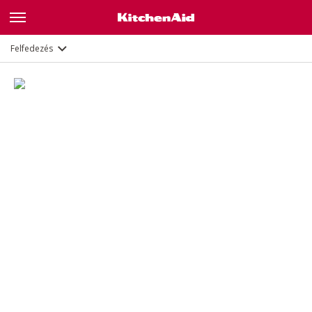
Leírás
Jellemzők
Dokumentumok
Felfedezés