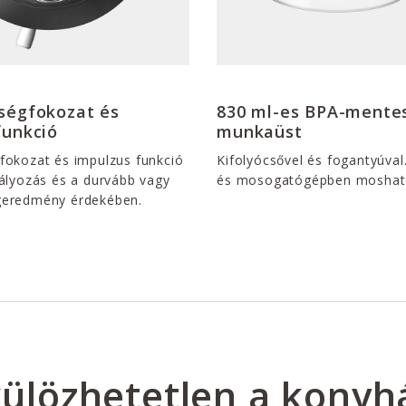
ségfokozat és
830 ml-es BPA-mente
funkció
munkaüst
fokozat és impulzus funkció
Kifolyócsővel és fogantyúva
bályozás és a durvább vagy
és mosogatógépben moshat
geredmény érdekében.
ülözhetetlen a kony