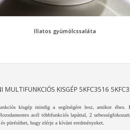
Illatos gyümölcssaláta
I MULTIFUNKCIÓS KISGÉP 5KFC3516 5KFC
nkciós kisgép mindig a segítségére lesz, amikor éhes. E
. Rozsdamentes acél többfunkciós lapáttal, 2 sebességfokozat
t és pürésíthet, hogy elérje a kívánt eredményeket.