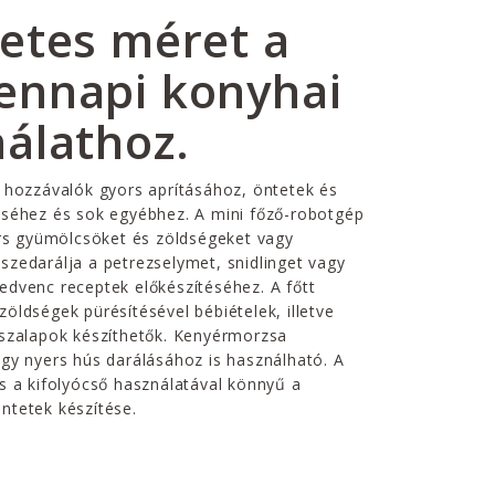
etes méret a
ennapi konyhai
álathoz.
 hozzávalók gyors aprításához, öntetek és
éséhez és sok egyébhez. A mini főző-robotgép
ers gyümölcsöket és zöldségeket vagy
zedarálja a petrezselymet, snidlinget vagy
dvenc receptek előkészítéséhez. A főtt
öldségek pürésítésével bébiételek, illetve
ószalapok készíthetők. Kenyérmorzsa
gy nyers hús darálásához is használható. A
s a kifolyócső használatával könnyű a
ntetek készítése.