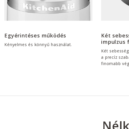
Egyérintéses működés
Két sebes
impulzus 
Kényelmes és könnyű használat.
Két sebesség
a precíz sza
finomabb vé
Nélk