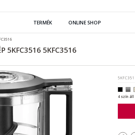
TERMÉK
ONLINE SHOP
FC3516
ÉP 5KFC3516 5KFC3516
5KFC35
4 szín ál