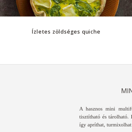
Ízletes zöldséges quiche
MIN
A hasznos mini multifu
tisztítható és tárolható
így apríthat, turmixolha