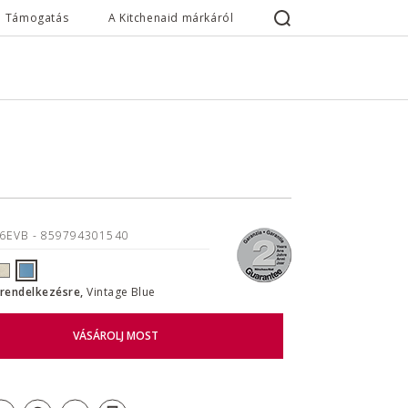
Támogatás
A Kitchenaid márkáról
16EVB
- 859794301540
l rendelkezésre,
Vintage Blue
VÁSÁROLJ MOST