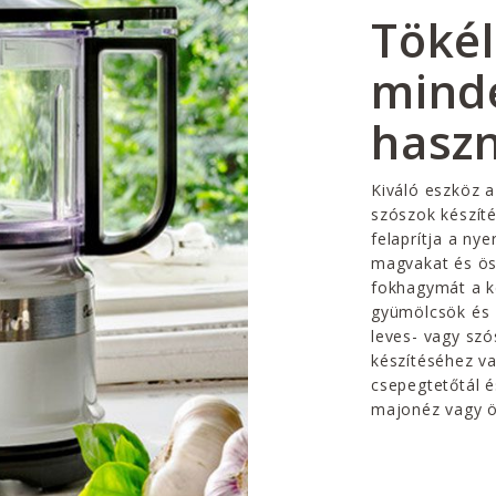
Tökél
mind
haszn
Kiváló eszköz a
szószok készít
felaprítja a ny
magvakat és öss
fokhagymát a ke
gyümölcsök és z
leves- vagy sz
készítéséhez va
csepegtetőtál é
majonéz vagy ö