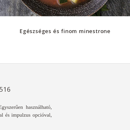
Egészséges és finom minestrone
3516
gyszerűen használható,
tal és impulzus opcióval,