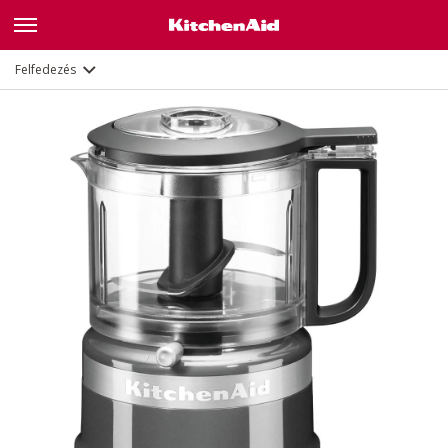
Leírás
Jellemzők
Dokumentumok
Felfedezés