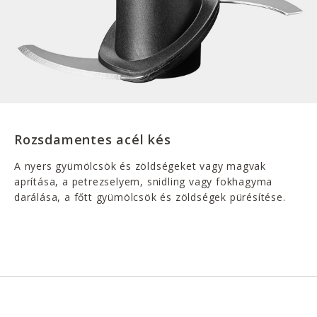
Rozsdamentes acél kés
A nyers gyümölcsök és zöldségeket vagy magvak
aprítása, a petrezselyem, snidling vagy fokhagyma
darálása, a főtt gyümölcsök és zöldségek pürésítése.