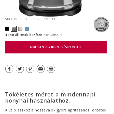
5KFC3516ECU
- 859711696380
4 szín áll rendelkezésre,
Kontúrezüst
KERESSEN EGY BESZERZÉSI PONTOT
Tökéletes méret a mindennapi
konyhai használathoz.
Kiváló eszköz a hozzávalók gyors aprításához, öntetek