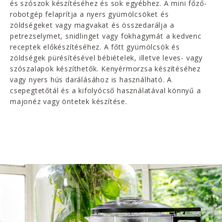
és szószok készítéséhez és sok egyébhez. A mini főző-
robotgép felaprítja a nyers gyümölcsöket és
zöldségeket vagy magvakat és összedarálja a
petrezselymet, snidlinget vagy fokhagymát a kedvenc
receptek előkészítéséhez. A főtt gyümölcsök és
zöldségek pürésítésével bébiételek, illetve leves- vagy
szószalapok készíthetők. Kenyérmorzsa készítéséhez
vagy nyers hús darálásához is használható. A
csepegtetőtál és a kifolyócső használatával könnyű a
majonéz vagy öntetek készítése.