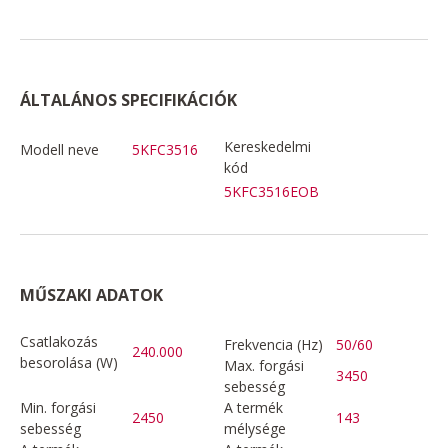
ÁLTALÁNOS SPECIFIKÁCIÓK
Kereskedelmi
Modell neve
5KFC3516
kód
5KFC3516EOB
MŰSZAKI ADATOK
Csatlakozás
Frekvencia (Hz)
50/60
240.000
besorolása (W)
Max. forgási
3450
sebesség
Min. forgási
A termék
2450
143
sebesség
mélysége