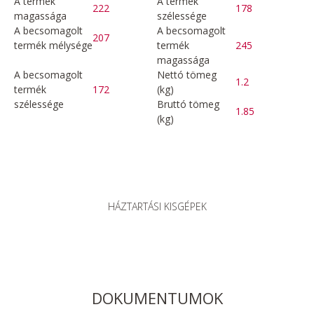
A termék
A termék
222
178
magassága
szélessége
A becsomagolt
A becsomagolt
207
termék mélysége
termék
245
magassága
A becsomagolt
Nettó tömeg
1.2
termék
172
(kg)
szélessége
Bruttó tömeg
1.85
(kg)
HÁZTARTÁSI KISGÉPEK
DOKUMENTUMOK