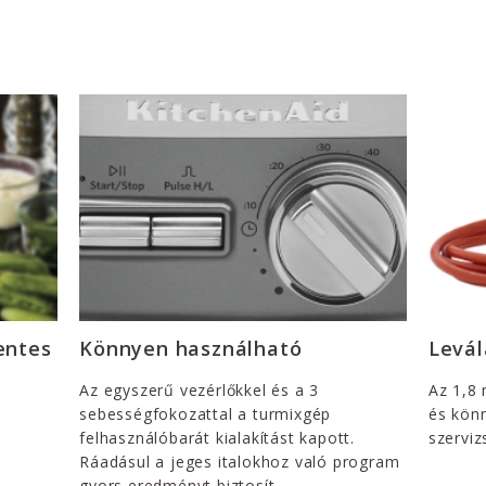
entes
Könnyen használható
Levál
Az egyszerű vezérlőkkel és a 3
Az 1,8 
sebességfokozattal a turmixgép
és kön
felhasználóbarát kialakítást kapott.
szerviz
Ráadásul a jeges italokhoz való program
gyors eredményt biztosít.