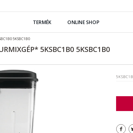
TERMÉK
ONLINE SHOP
SBC1B0 5KSBC1B0
URMIXGÉP* 5KSBC1B0 5KSBC1B0
5KSBC1