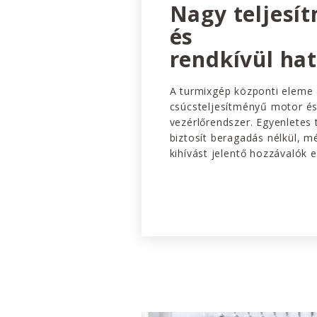
Nagy teljesí
és
rendkívül ha
A turmixgép központi eleme 
csúcsteljesítményű motor és
vezérlőrendszer. Egyenletes 
biztosít beragadás nélkül, 
kihívást jelentő hozzávalók e