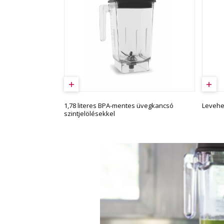
1,78 literes BPA-mentes üvegkancsó
Levehet
szintjelölésekkel