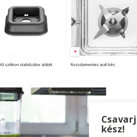
Rozsdamentes acél kés
ő szilikon stabilizátor alátét
Csavarj
kész!