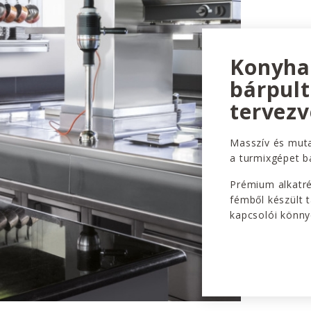
Konyha
bárpult
tervezv
Masszív és muta
a turmixgépet b
Prémium alkatré
fémből készült 
kapcsolói könnye