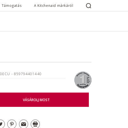
Támogatás
A Kitchenaid márkáról
B0ECU
- 859794401440
VÁSÁROLJ MOST