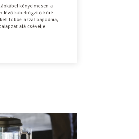
tápkábel kényelmesen a
n lévő kábelrögzítő köré
ell többé azzal bajlódnia,
talapzat alá csévélje.