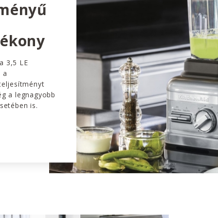
tményű
tékony
a 3,5 LE
 a
teljesítményt
még a legnagyobb
setében is.