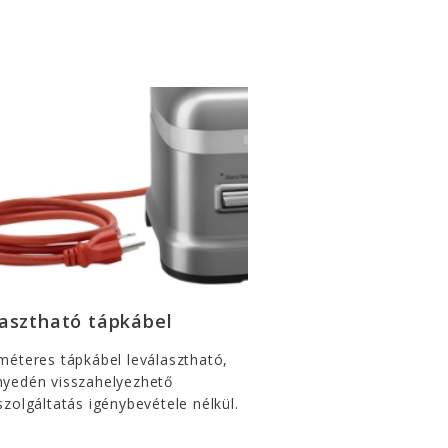
asztható tápkábel
méteres tápkábel leválasztható,
nyedén visszahelyezhető
szolgáltatás igénybevétele nélkül.