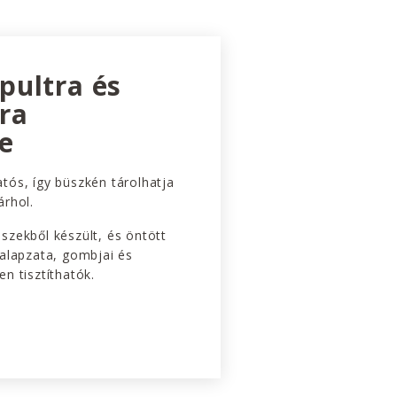
pultra és
ra
e
tós, így büszkén tárolhatja
árhol.
szekből készült, és öntött
talapzata, gombjai és
n tisztíthatók.