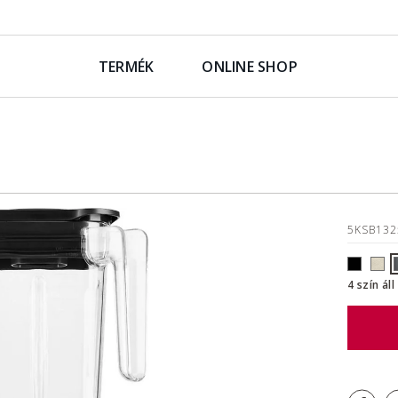
TERMÉK
ONLINE SHOP
5KSB13
4 szín ál