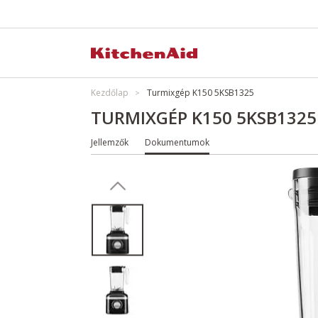
Kezdőlap
Turmixgép K150 5KSB1325
TURMIXGÉP K150 5KSB1325
Jellemzők
Dokumentumok