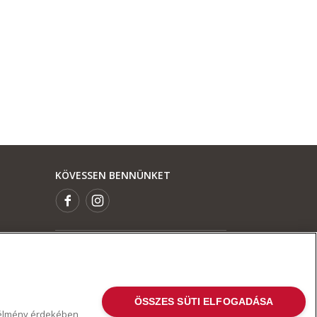
KÖVESSEN BENNÜNKET
ÖSSZES SÜTI ELFOGADÁSA
i élmény érdekében