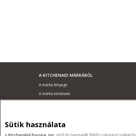
A KITCHENAID MÁRKÁRÓL
A márka lényege
A márka története
ODR
TÁMOGATÁS
Sütik használata
Hol lehet megvenni
A
KitchenAid Europa, Inc.
első és harmadik féltől származó sütiket
Garancia és dokumentumok