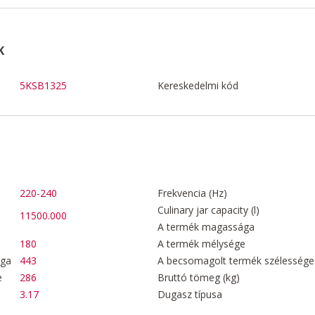
K
5KSB1325
Kereskedelmi kód
220-240
Frekvencia (Hz)
Culinary jar capacity (l)
11500.000
A termék magassága
180
A termék mélysége
ága
443
A becsomagolt termék szélessége
e
286
Bruttó tömeg (kg)
3.17
Dugasz típusa