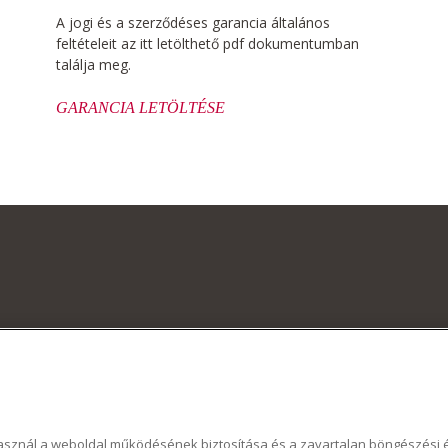
A jogi és a szerződéses garancia általános
feltételeit az itt letölthető pdf dokumentumban
találja meg.
GARANCIA LETÖLTÉSE
 használ a weboldal működésének biztosítása és a zavartalan böngészés