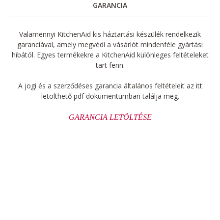
GARANCIA
Valamennyi KitchenAid kis háztartási készülék rendelkezik
garanciával, amely megvédi a vásárlót mindenféle gyártási
hibától. Egyes termékekre a KitchenAid különleges feltételeket
tart fenn.
A jogi és a szerződéses garancia általános feltételeit az itt
letölthető pdf dokumentumban találja meg.
GARANCIA LETÖLTÉSE
A minőség jele
Ha Ön imád sütni, a legjobb eszközökre van szüksége.