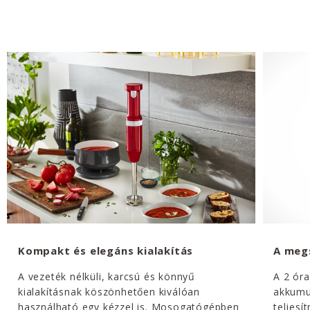
Kompakt és elegáns kialakítás
A meg
A vezeték nélküli, karcsú és könnyű
A 2 óra
kialakításnak köszönhetően kiválóan
akkumu
használható egy kézzel is. Mosogatógépben
teljesí