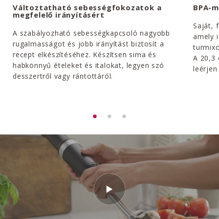
Változtatható sebességfokozatok a
BPA-m
megfelelő irányításért
Saját, 
A szabályozható sebességkapcsoló nagyobb
amely 
rugalmasságot és jobb irányítást biztosít a
turmixo
recept elkészítéséhez. Készítsen sima és
A 20,3
habkönnyű ételeket és italokat, legyen szó
leérjen
desszertről vagy rántottáról.