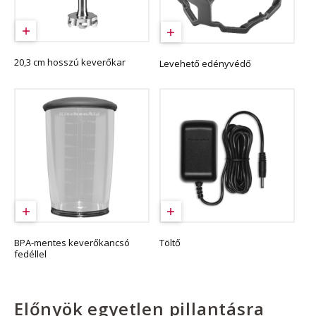
20,3 cm hosszú keverőkar
Levehető edényvédő
BPA-mentes keverőkancsó
Töltő
fedéllel
Előnyök egyetlen pillantásra