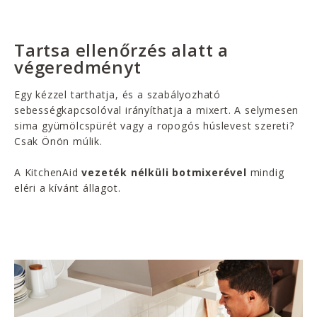
Tartsa ellenőrzés alatt a
végeredményt
Egy kézzel tarthatja, és a szabályozható
sebességkapcsolóval irányíthatja a mixert. A selymesen
sima gyümölcspürét vagy a ropogós húslevest szereti?
Csak Önön múlik.
A KitchenAid
vezeték nélküli botmixerével
mindig
eléri a kívánt állagot.