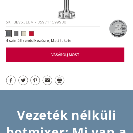
5KHBBV53EBM
- 859711599930
4 szín áll rendelkezésre,
Matt fekete
VÁSÁROLJ MOST
Vezeték nélküli
botmixer: Mi van a