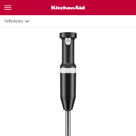
Jellemzők
Dokumentumok
Felfedezés