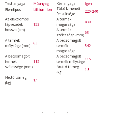
Test anyaga
Műanyag
Kés anyaga
Igen
Töltő kimeneti
Elemtípus
Lithium-Ion
220-240
feszültsége
Az elektromos
A termék
430
tápvezeték
153
magassága
hossza (cm)
A termék
63
szélessége (mm)
A termék
A becsomagolt
63
mélysége (mm)
termék
342
magassága
A becsomagolt
A becsomagolt
115
termék
115
termék mélysége
szélessége (mm)
Bruttó tömeg
1.3
(kg)
Nettó tömeg
1.1
(kg)