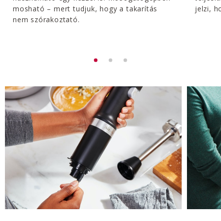
mosható – mert tudjuk, hogy a takarítás
jelzi, h
nem szórakoztató.