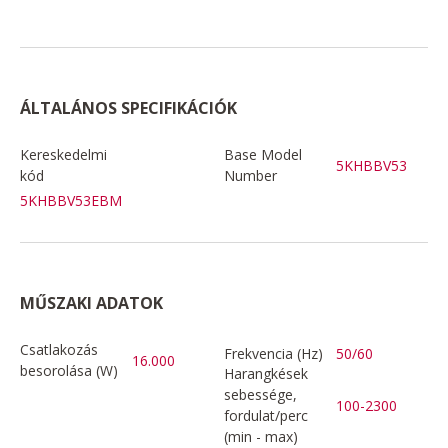
ÁLTALÁNOS SPECIFIKÁCIÓK
Kereskedelmi
Base Model
5KHBBV53
kód
Number
5KHBBV53EBM
MŰSZAKI ADATOK
Csatlakozás
Frekvencia (Hz)
50/60
16.000
besorolása (W)
Harangkések
sebessége,
100-2300
fordulat/perc
(min - max)