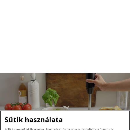
Ezért mi kizárólag a legkiválóbb alapanyagokból
készítjük okos funkciókkal ellátott, legújabb fejlesztésű
termékeinket.
Válasszon termékeket több generáció számára.
Ezek egy alkotni vágyó ember ismertetőjegyei.
Sütik használata
A
KitchenAid Europa, Inc.
első és harmadik féltől származó