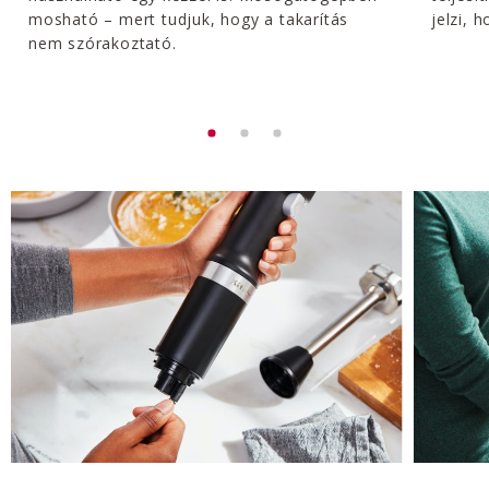
mosható – mert tudjuk, hogy a takarítás
jelzi, h
nem szórakoztató.