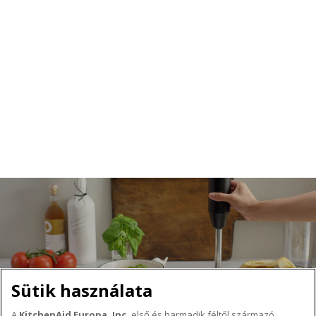
Ezért mi kizárólag a legkiválóbb alapanyagokból
készítjük okos funkciókkal ellátott, legújabb fejlesztésű
termékeinket.
Válasszon termékeket több generáció számára.
Ezek egy alkotni vágyó ember ismertetőjegyei.
Sütik használata
A
KitchenAid Europa, Inc.
első és harmadik féltől származó