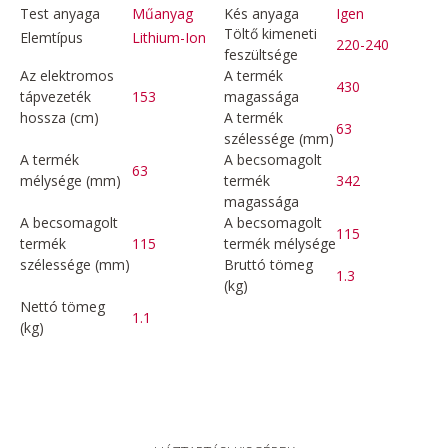
Test anyaga
Műanyag
Kés anyaga
Igen
Töltő kimeneti
Elemtípus
Lithium-Ion
220-240
feszültsége
Az elektromos
A termék
430
tápvezeték
153
magassága
hossza (cm)
A termék
63
szélessége (mm)
A termék
A becsomagolt
63
mélysége (mm)
termék
342
magassága
A becsomagolt
A becsomagolt
115
termék
115
termék mélysége
szélessége (mm)
Bruttó tömeg
1.3
(kg)
Nettó tömeg
1.1
(kg)