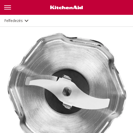
Jellemzők
Dokumentumok
Felfedezés