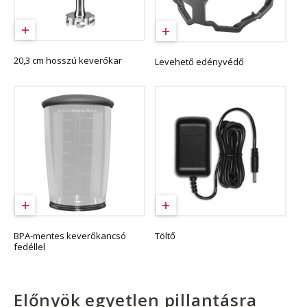
20,3 cm hosszú keverőkar
Levehető edényvédő
BPA-mentes keverőkancsó
Töltő
fedéllel
Előnyök egyetlen pillantásra