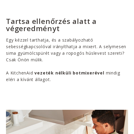
Tartsa ellenőrzés alatt a
végeredményt
Egy kézzel tarthatja, és a szabályozható
sebességkapcsolóval irányíthatja a mixert. A selymesen
sima gyümölcspürét vagy a ropogós húslevest szereti?
Csak Önön múlik.
A KitchenAid
vezeték nélküli botmixerével
mindig
eléri a kívánt állagot.