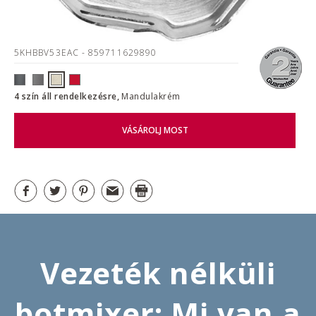
5KHBBV53EAC
- 859711629890
4 szín áll rendelkezésre,
Mandulakrém
VÁSÁROLJ MOST
Vezeték nélküli
botmixer: Mi van a