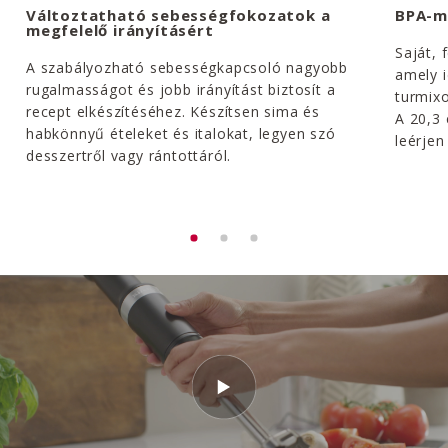
Változtatható sebességfokozatok a
BPA-m
megfelelő irányításért
Saját, 
A szabályozható sebességkapcsoló nagyobb
amely 
rugalmasságot és jobb irányítást biztosít a
turmixo
recept elkészítéséhez. Készítsen sima és
A 20,3
habkönnyű ételeket és italokat, legyen szó
leérjen
desszertről vagy rántottáról.