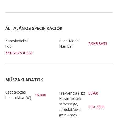
ÁLTALÁNOS SPECIFIKÁCIÓK
Kereskedelmi
Base Model
5KHBBV53
kód
Number
5KHBBV53EBM
MŰSZAKI ADATOK
Csatlakozás
Frekvencia (Hz)
50/60
16.000
besorolása (W)
Harangkések
sebessége,
100-2300
fordulat/perc
(min - max)