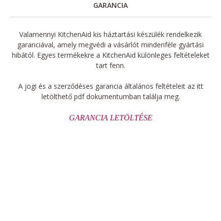
GARANCIA
Valamennyi KitchenAid kis háztartási készülék rendelkezik
garanciával, amely megvédi a vásárlót mindenféle gyártási
hibától. Egyes termékekre a KitchenAid különleges feltételeket
tart fenn.
A jogi és a szerződéses garancia általános feltételeit az itt
letölthető pdf dokumentumban találja meg.
GARANCIA LETÖLTÉSE
A minőség jele
Ha Ön imád sütni, a legjobb eszközökre van szüksége.