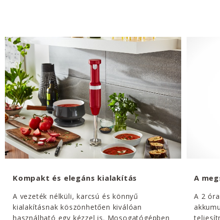
Kompakt és elegáns kialakítás
A meg
A vezeték nélküli, karcsú és könnyű
A 2 óra
kialakításnak köszönhetően kiválóan
akkumu
használható egy kézzel is. Mosogatógépben
teljesí